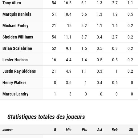
Tony Allen
54
16.5
6.1
1.3
2.7
1.1
Marquis Daniels
51
18.4
5.6
1.3
1.9
0.5
Michael Finley
21
15
5.2
1.1
1.6
0.2
Shelden Williams
54
11.1
3.7
0.4
2.7
0.2
Brian Scalabrine
52
9.1
1.5
0.5
0.9
0.2
Lester Hudson
16
4.4
1.4
0.5
0.5
0.2
Justin Ray Giddens
21
4.9
1.1
0.3
1
0.2
Henry Walker
8
3.6
1
0.4
0.6
0
Marcus Landry
1
3
0
0
0
0
Statistiques totales des joueurs
Joueur
G
Min
Pts
Ast
Reb
Stl