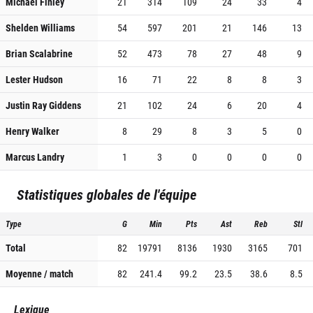
Michael Finley
21
314
109
24
33
4
Shelden Williams
54
597
201
21
146
13
Brian Scalabrine
52
473
78
27
48
9
Lester Hudson
16
71
22
8
8
3
Justin Ray Giddens
21
102
24
6
20
4
Henry Walker
8
29
8
3
5
0
Marcus Landry
1
3
0
0
0
0
Statistiques globales de l'équipe
Type
G
Min
Pts
Ast
Reb
Stl
Total
82
19791
8136
1930
3165
701
Moyenne / match
82
241.4
99.2
23.5
38.6
8.5
Lexique