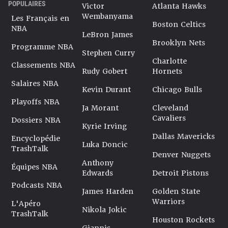
POPULAIRES
Victor
Atlanta Hawks
Wembanyama
Les Français en
Boston Celtics
NBA
LeBron James
Brooklyn Nets
Programme NBA
Stephen Curry
Charlotte
Classements NBA
Rudy Gobert
Hornets
Salaires NBA
Kevin Durant
Chicago Bulls
Playoffs NBA
Ja Morant
Cleveland
Cavaliers
Dossiers NBA
Kyrie Irving
Dallas Mavericks
Encyclopédie
Luka Doncic
TrashTalk
Denver Nuggets
Anthony
Équipes NBA
Edwards
Detroit Pistons
Podcasts NBA
James Harden
Golden State
Warriors
L'Apéro
Nikola Jokic
TrashTalk
Houston Rockets