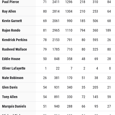
Paul Pierce
71
2411
1296
218
310
84
Ray Allen
80
2814
1304
210
253
64
Kevin Garnett
69
2061
990
185
506
68
Rajon Rondo
81
2965
1110
794
360
189
Kendrick Perkins
78
2153
791
80
595
26
Rasheed Wallace
79
1785
710
80
325
80
Eddie House
50
848
358
48
69
28
Oliver Lafayette
1
22
7
2
4
0
Nate Robinson
26
381
170
51
38
22
Glen Davis
54
931
340
35
205
21
Tony Allen
54
891
330
72
145
59
Marquis Daniels
51
940
288
66
95
27