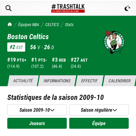
TrashTalk Actu NBA
Équipes NBA
CELTICS
Stats
Boston Celtics
56
·
26
#
2
V
D
EST
#
19
#
1
#
3
#
27
PTS+
PTS-
REB
AST
(
114.9
)
(
107.2
)
(
46.4
)
(
24.6
)
ACTUALITÉ
INFORMATIONS
EFFECTIF
CALENDRIER
Statistiques de la saison
2009-10
Saison 2009-10
Saison régulière
Joueurs
Équipe