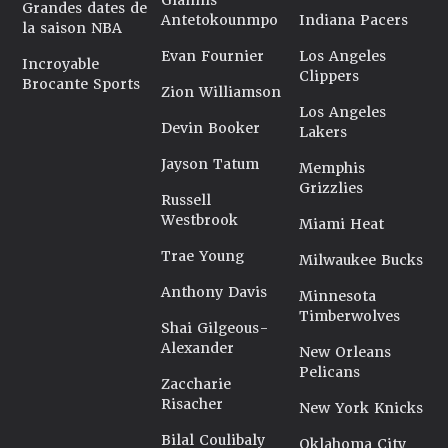
Giannis
Grandes dates de
Antetokounmpo
Indiana Pacers
la saison NBA
Evan Fournier
Los Angeles
Incroyable
Clippers
Brocante Sports
Zion Williamson
Los Angeles
Devin Booker
Lakers
Jayson Tatum
Memphis
Grizzlies
Russell
Westbrook
Miami Heat
Trae Young
Milwaukee Bucks
Anthony Davis
Minnesota
Timberwolves
Shai Gilgeous-
Alexander
New Orleans
Pelicans
Zaccharie
Risacher
New York Knicks
Bilal Coulibaly
Oklahoma City