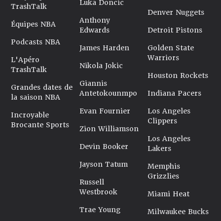
Luka Doncic
TrashTalk
Denver Nuggets
Anthony
Équipes NBA
Edwards
Detroit Pistons
Podcasts NBA
James Harden
Golden State
Warriors
L'Apéro
Nikola Jokic
TrashTalk
Houston Rockets
Giannis
Grandes dates de
Antetokounmpo
Indiana Pacers
la saison NBA
Evan Fournier
Los Angeles
Incroyable
Clippers
Brocante Sports
Zion Williamson
Los Angeles
Devin Booker
Lakers
Jayson Tatum
Memphis
Grizzlies
Russell
Westbrook
Miami Heat
Trae Young
Milwaukee Bucks