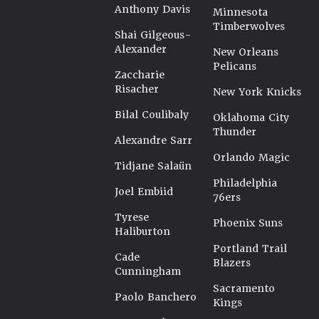
Anthony Davis
Minnesota
Timberwolves
Shai Gilgeous-
Alexander
New Orleans
Pelicans
Zaccharie
Risacher
New York Knicks
Bilal Coulibaly
Oklahoma City
Thunder
Alexandre Sarr
Orlando Magic
Tidjane Salaün
Philadelphia
Joel Embiid
76ers
Tyrese
Phoenix Suns
Haliburton
Portland Trail
Cade
Blazers
Cunningham
Sacramento
Paolo Banchero
Kings