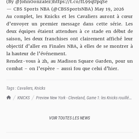
(By
@JohnGonzalez
)
https://t.co/fL99qUpqSe
— CBS Sports NBA (@CBSSportsNBA)
May 19, 2026
Au complet, les Knicks et les Cavaliers auront à cœur
d’envoyer un premier message dans cette série. Les
deux équipes étaient attendues à ce stade en début de
saison, les deux franchises ont clairement affiché leur
objectif d’aller en Finales NBA, à elles de se montrer à
la hauteur de l’événement.
Rendez-vous à 2h, au Madison Square Garden, pour un
combat – on l’espère – aussi fou que celui d’hier.
Tags :
Cavaliers
,
Knicks
TrashTalk Actu NBA
KNICKS
Preview New York - Cleveland, Game 1: les Knicks rouillés
ou bien reposés ?
VOIR TOUTES LES NEWS