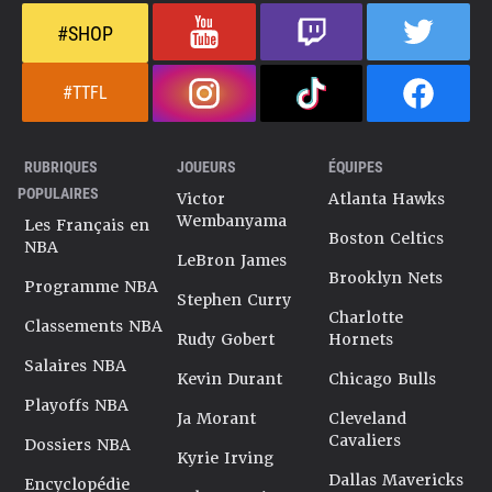
#SHOP
#TTFL
RUBRIQUES
JOUEURS
ÉQUIPES
POPULAIRES
Victor
Atlanta Hawks
Wembanyama
Les Français en
Boston Celtics
NBA
LeBron James
Brooklyn Nets
Programme NBA
Stephen Curry
Charlotte
Classements NBA
Rudy Gobert
Hornets
Salaires NBA
Kevin Durant
Chicago Bulls
Playoffs NBA
Ja Morant
Cleveland
Cavaliers
Dossiers NBA
Kyrie Irving
Dallas Mavericks
Encyclopédie