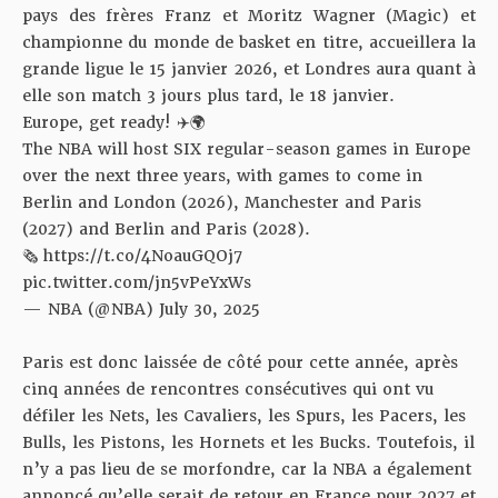
pays des frères Franz et Moritz Wagner (Magic) et
championne du monde de basket en titre, accueillera la
grande ligue le 15 janvier 2026, et Londres aura quant à
elle son match 3 jours plus tard, le 18 janvier.
Europe, get ready! ✈️🌍
The NBA will host SIX regular-season games in Europe
over the next three years, with games to come in
Berlin and London (2026), Manchester and Paris
(2027) and Berlin and Paris (2028).
🗞️
https://t.co/4NoauGQOj7
pic.twitter.com/jn5vPeYxWs
— NBA (@NBA)
July 30, 2025
Paris est donc laissée de côté pour cette année, après
cinq années de rencontres consécutives qui ont vu
défiler les Nets, les Cavaliers, les Spurs, les Pacers, les
Bulls, les Pistons, les Hornets et les Bucks. Toutefois, il
n’y a pas lieu de se morfondre, car la NBA a également
annoncé qu’elle serait de retour en France pour 2027 et