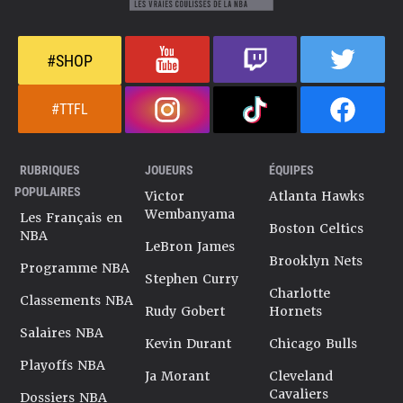
#SHOP
#TTFL
RUBRIQUES
JOUEURS
ÉQUIPES
POPULAIRES
Victor
Atlanta Hawks
Wembanyama
Les Français en
Boston Celtics
NBA
LeBron James
Brooklyn Nets
Programme NBA
Stephen Curry
Charlotte
Classements NBA
Rudy Gobert
Hornets
Salaires NBA
Kevin Durant
Chicago Bulls
Playoffs NBA
Ja Morant
Cleveland
Cavaliers
Dossiers NBA