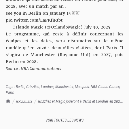
2028, avec un match par an !
see you in Berlin on January 15 🇩🇪
pic.twitter.com/LaPKfiRtbt
— Orlando Magic (@OrlandoMagic)
July 30, 2025
Le programme, qui reste à définir concernant les
équipes et les dates, sera néanmoins sur le même
modèle qu’en 2026 : deux villes visitées, dont Paris. Il
s’agira de Manchester (Royaume-Uni) en 2027, puis
Berlin en 2028.
Source : NBA Communications
Tags :
Berlin
,
Grizzlies
,
Londres
,
Manchester
,
Memphis
,
NBA Global Games
,
Paris
TrashTalk Actu NBA
GRIZZLIES
Grizzlies et Magic joueront à Berlin et Londres en 2026,
la NBA de retour à Paris en 2027 et 2028 !
VOIR TOUTES LES NEWS