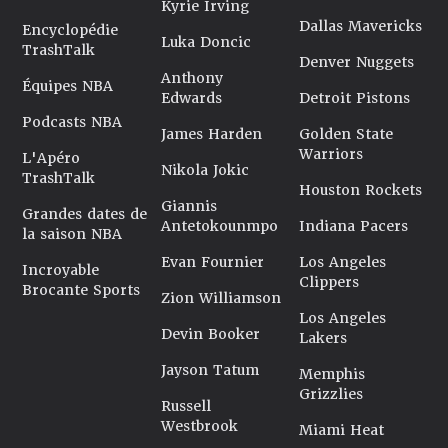
Kyrie Irving
Dallas Mavericks
Encyclopédie
Luka Doncic
TrashTalk
Denver Nuggets
Anthony
Équipes NBA
Edwards
Detroit Pistons
Podcasts NBA
James Harden
Golden State
Warriors
L'Apéro
Nikola Jokic
TrashTalk
Houston Rockets
Giannis
Grandes dates de
Antetokounmpo
Indiana Pacers
la saison NBA
Evan Fournier
Los Angeles
Incroyable
Clippers
Brocante Sports
Zion Williamson
Los Angeles
Devin Booker
Lakers
Jayson Tatum
Memphis
Grizzlies
Russell
Westbrook
Miami Heat