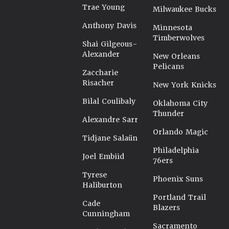
Trae Young
Milwaukee Bucks
Anthony Davis
Minnesota
Timberwolves
Shai Gilgeous-
Alexander
New Orleans
Pelicans
Zaccharie
Risacher
New York Knicks
Bilal Coulibaly
Oklahoma City
Thunder
Alexandre Sarr
Orlando Magic
Tidjane Salaün
Philadelphia
Joel Embiid
76ers
Tyrese
Phoenix Suns
Haliburton
Portland Trail
Cade
Blazers
Cunningham
Sacramento