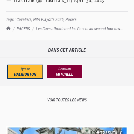
— TrashTalk (@TrashTalk_fr)
April 30, 2025
Tags :
Cavaliers
,
NBA Playoffs 2025
,
Pacers
TrashTalk Actu NBA
PACERS
Les Cavs affronteront les Pacers au second tour des
Playoffs !
DANS CET ARTICLE
Tyrese
Donovan
HALIBURTON
MITCHELL
VOIR TOUTES LES NEWS