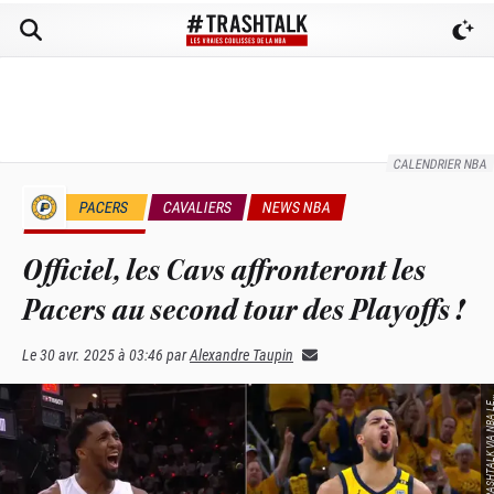
CALENDRIER NBA
PACERS
CAVALIERS
NEWS NBA
PLAYOFFS NBA
Officiel, les Cavs affronteront les
Pacers au second tour des Playoffs !
Le
30 avr. 2025 à 03:46
par
Alexandre Taupin
E 
E 
V