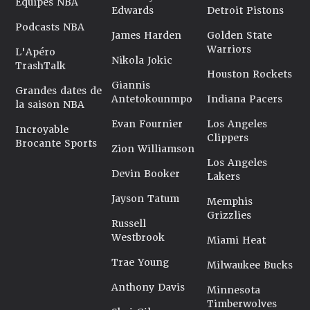
Équipes NBA
Edwards
Detroit Pistons
Podcasts NBA
James Harden
Golden State
Warriors
L'Apéro
Nikola Jokic
TrashTalk
Houston Rockets
Giannis
Grandes dates de
Antetokounmpo
Indiana Pacers
la saison NBA
Evan Fournier
Los Angeles
Incroyable
Clippers
Brocante Sports
Zion Williamson
Los Angeles
Devin Booker
Lakers
Jayson Tatum
Memphis
Grizzlies
Russell
Westbrook
Miami Heat
Trae Young
Milwaukee Bucks
Anthony Davis
Minnesota
Timberwolves