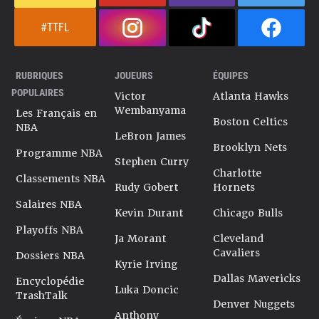
#TTFL
RUBRIQUES
JOUEURS
ÉQUIPES
POPULAIRES
Victor
Atlanta Hawks
Wembanyama
Les Français en
Boston Celtics
NBA
LeBron James
Brooklyn Nets
Programme NBA
Stephen Curry
Charlotte
Classements NBA
Rudy Gobert
Hornets
Salaires NBA
Kevin Durant
Chicago Bulls
Playoffs NBA
Ja Morant
Cleveland
Cavaliers
Dossiers NBA
Kyrie Irving
Dallas Mavericks
Encyclopédie
Luka Doncic
TrashTalk
Denver Nuggets
Anthony