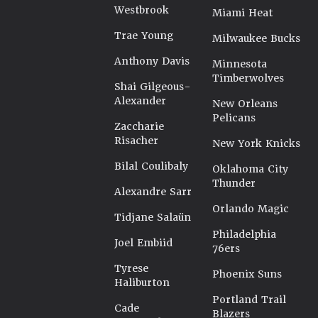
Westbrook
Miami Heat
Trae Young
Milwaukee Bucks
Anthony Davis
Minnesota
Timberwolves
Shai Gilgeous-
Alexander
New Orleans
Pelicans
Zaccharie
Risacher
New York Knicks
Bilal Coulibaly
Oklahoma City
Thunder
Alexandre Sarr
Orlando Magic
Tidjane Salaün
Philadelphia
Joel Embiid
76ers
Tyrese
Phoenix Suns
Haliburton
Portland Trail
Cade
Blazers