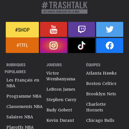
#SHOP
#TTFL
RUBRIQUES
JOUEURS
ÉQUIPES
POPULAIRES
Victor
Atlanta Hawks
Wembanyama
Les Français en
Boston Celtics
NBA
LeBron James
Brooklyn Nets
Programme NBA
Stephen Curry
Charlotte
Classements NBA
Rudy Gobert
Hornets
Salaires NBA
Kevin Durant
Chicago Bulls
Playoffs NBA