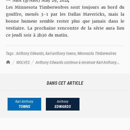
— NBA (@NBA)
May 29, 2024
Les Minnesota Timberwolves sont toujours au bord du
gouffre, menés 3-1 par les Dallas Mavericks, mais la
bonne humeur semble rester plus que jamais dans le
vestiaire. La prochaine rencontre de la série aura lieu
ce jeudi soir à 2h30 du matin.
Tags :
Anthony Edwards
,
karl-anthony towns
,
Minnesota Timberwolves
TrashTalk Actu NBA
WOLVES
Anthony Edwards continue à encenser Karl-Anthony
Towns
DANS CET ARTICLE
Karl-Anthony
Anthony
TOWNS
EDWARDS