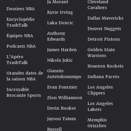
Ja Morant
Cleveland
Cavaliers
Dossiers NBA
Kyrie Irving
Dallas Mavericks
Encyclopédie
Luka Doncic
TrashTalk
Denver Nuggets
Anthony
Équipes NBA
Edwards
Detroit Pistons
Podcasts NBA
James Harden
Golden State
Warriors
L'Apéro
Nikola Jokic
TrashTalk
Houston Rockets
Giannis
Grandes dates de
Antetokounmpo
Indiana Pacers
la saison NBA
Evan Fournier
Los Angeles
Incroyable
Clippers
Brocante Sports
Zion Williamson
Los Angeles
Devin Booker
Lakers
Jayson Tatum
Memphis
Grizzlies
Russell