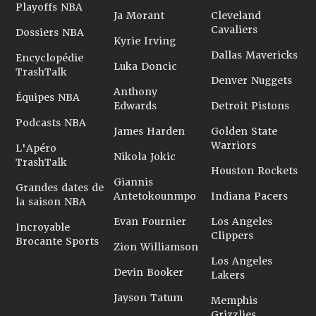
Playoffs NBA
Ja Morant
Cleveland
Cavaliers
Dossiers NBA
Kyrie Irving
Dallas Mavericks
Encyclopédie
Luka Doncic
TrashTalk
Denver Nuggets
Anthony
Équipes NBA
Edwards
Detroit Pistons
Podcasts NBA
James Harden
Golden State
Warriors
L'Apéro
Nikola Jokic
TrashTalk
Houston Rockets
Giannis
Grandes dates de
Antetokounmpo
Indiana Pacers
la saison NBA
Evan Fournier
Los Angeles
Incroyable
Clippers
Brocante Sports
Zion Williamson
Los Angeles
Devin Booker
Lakers
Jayson Tatum
Memphis
Grizzlies