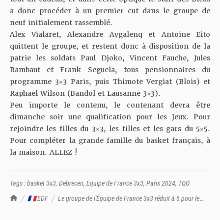
a donc procéder à un premier cut dans le groupe de
neuf initialement rassemblé.
Alex Vialaret, Alexandre Aygalenq et Antoine Eito
quittent le groupe, et restent donc à disposition de la
patrie les soldats Paul Djoko, Vincent Fauche, Jules
Rambaut et Frank Seguela, tous pensionnaires du
programme 3×3 Paris, puis Thimote Vergiat (Blois) et
Raphael Wilson (Bandol et Lausanne 3×3).
Peu importe le contenu, le contenant devra être
dimanche soir une qualification pour les Jeux. Pour
rejoindre les filles du 3×3, les filles et les gars du 5×5.
Pour compléter la grande famille du basket français, à
la maison. ALLEZ !
Tags :
basket 3x3
,
Debrecen
,
Equipe de France 3x3
,
Paris 2024
,
TQO
TrashTalk Actu NBA
🇫🇷 EDF
Le groupe de l'Équipe de France 3x3 réduit à 6 pour le
TQO de ce week-end