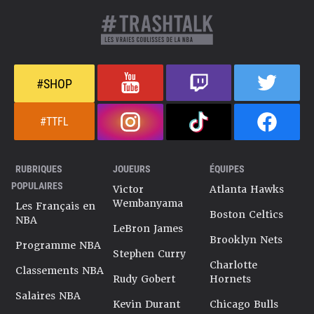
#SHOP
#TTFL
RUBRIQUES
JOUEURS
ÉQUIPES
POPULAIRES
Victor
Atlanta Hawks
Wembanyama
Les Français en
Boston Celtics
NBA
LeBron James
Brooklyn Nets
Programme NBA
Stephen Curry
Charlotte
Classements NBA
Rudy Gobert
Hornets
Salaires NBA
Kevin Durant
Chicago Bulls