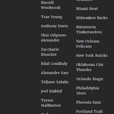
Russell
Westbrook
Miami Heat
Trae Young
Milwaukee Bucks
Anthony Davis
Minnesota
Timberwolves
Shai Gilgeous-
Alexander
New Orleans
Pelicans
Zaccharie
Risacher
New York Knicks
Bilal Coulibaly
Oklahoma City
Thunder
Alexandre Sarr
Orlando Magic
Tidjane Salaün
Philadelphia
Joel Embiid
76ers
Tyrese
Phoenix Suns
Haliburton
Portland Trail