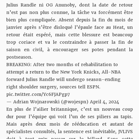
Julius Randle ni OG Anunoby
, dont la date de retour
n’est pas non plus connue, la tâche va forcément être
bien plus compliquée. Absent depuis la fin du mois de
janvier après s’être disloqué l’épaule face au Heat, un
retour était espéré, mais cette blessure est beaucoup
trop coriace et va le contraindre à passer la fin de
saison en civil, à encourager ses potes pendant la
postseason.
BREAKING: After two months of rehabilitation to
attempt a return to the New York Knicks, All-NBA
forward Julius Randle will undergo season-ending
right shoulder surgery, sources tell ESPN.
pic.twitter.com/Yc6FJAPgp7
— Adrian Wojnarowski (@wojespn)
April 4, 2024
En plus de l’ailier britannique, c’est un nouveau coup
dur pour l’équipe qui voit l’un de ses piliers au tapis.
Mais après deux mois de rééducation et autant de
spécialistes consultés, la sentence est inévitable, JVLIVS