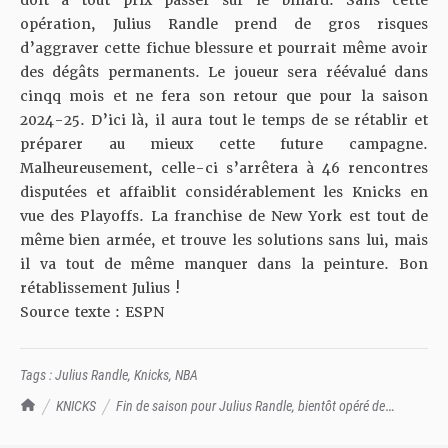
doit à tout prix passer sur le billard. Sans cette
opération, Julius Randle prend de gros risques
d’aggraver cette fichue blessure et pourrait même avoir
des dégâts permanents. Le joueur sera réévalué dans
cinqq mois et ne fera son retour que pour la saison
2024-25. D’ici là, il aura tout le temps de se rétablir et
préparer au mieux cette future campagne.
Malheureusement, celle-ci s’arrêtera à 46 rencontres
disputées et affaiblit considérablement les Knicks en
vue des Playoffs. La franchise de New York est tout de
même bien armée, et trouve les solutions sans lui, mais
il va tout de même manquer dans la peinture. Bon
rétablissement Julius !
Source texte : ESPN
Tags :
Julius Randle
,
Knicks
,
NBA
TrashTalk Actu NBA
KNICKS
Fin de saison pour Julius Randle, bientôt opéré de
l'épaule