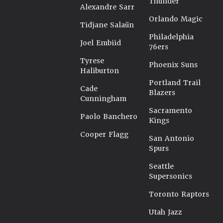
Thunder
Alexandre Sarr
Orlando Magic
Tidjane Salaün
Philadelphia
Joel Embiid
76ers
Tyrese
Phoenix Suns
Haliburton
Portland Trail
Cade
Blazers
Cunningham
Sacramento
Paolo Banchero
Kings
Cooper Flagg
San Antonio
Spurs
Seattle
Supersonics
Toronto Raptors
Utah Jazz