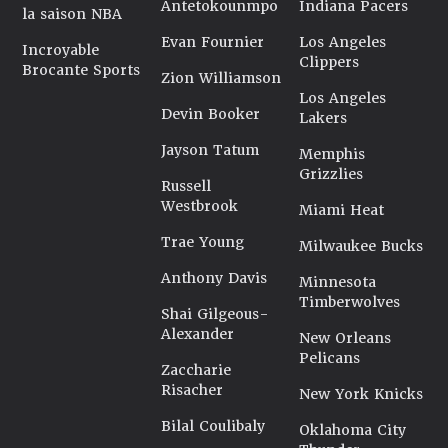
Antetokounmpo
Indiana Pacers
la saison NBA
Evan Fournier
Los Angeles
Incroyable
Clippers
Brocante Sports
Zion Williamson
Los Angeles
Devin Booker
Lakers
Jayson Tatum
Memphis
Grizzlies
Russell
Westbrook
Miami Heat
Trae Young
Milwaukee Bucks
Anthony Davis
Minnesota
Timberwolves
Shai Gilgeous-
Alexander
New Orleans
Pelicans
Zaccharie
Risacher
New York Knicks
Bilal Coulibaly
Oklahoma City