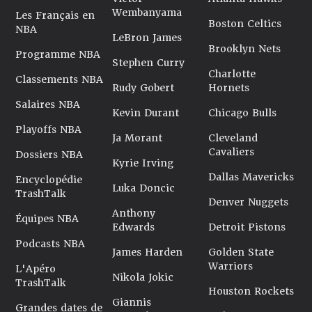
Wembanyama
Les Français en
Boston Celtics
NBA
LeBron James
Brooklyn Nets
Programme NBA
Stephen Curry
Charlotte
Classements NBA
Rudy Gobert
Hornets
Salaires NBA
Kevin Durant
Chicago Bulls
Playoffs NBA
Ja Morant
Cleveland
Cavaliers
Dossiers NBA
Kyrie Irving
Dallas Mavericks
Encyclopédie
Luka Doncic
TrashTalk
Denver Nuggets
Anthony
Équipes NBA
Edwards
Detroit Pistons
Podcasts NBA
James Harden
Golden State
Warriors
L'Apéro
Nikola Jokic
TrashTalk
Houston Rockets
Giannis
Grandes dates de