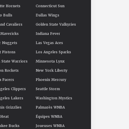
tte Hornets
Connecticut Sun
o Bulls
Dallas Wings
and Cavaliers
Golden State Valkyries
 Mavericks
Indiana Fever
r Nuggets
Las Vegas Aces
t Pistons
Los Angeles Sparks
 State Warriors
Minnesota Lynx
on Rockets
New York Liberty
a Pacers
Phoenix Mercury
geles Clippers
Seattle Storm
geles Lakers
Washington Mystics
s Grizzlies
Palmarès WNBA
 Heat
Équipes WNBA
ukee Bucks
Joueuses WNBA