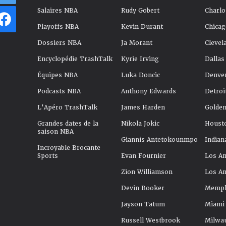
Salaires NBA
Rudy Gobert
Charlo
Playoffs NBA
Kevin Durant
Chicag
Dossiers NBA
Ja Morant
Clevel
Encyclopédie TrashTalk
Kyrie Irving
Dallas
Équipes NBA
Luka Doncic
Denve
Podcasts NBA
Anthony Edwards
Detroi
L'Apéro TrashTalk
James Harden
Golden
Grandes dates de la
Nikola Jokic
Houst
saison NBA
Giannis Antetokounmpo
Indian
Incroyable Brocante
Sports
Evan Fournier
Los An
Zion Williamson
Los An
Devin Booker
Memphi
Jayson Tatum
Miami
Russell Westbrook
Milwa