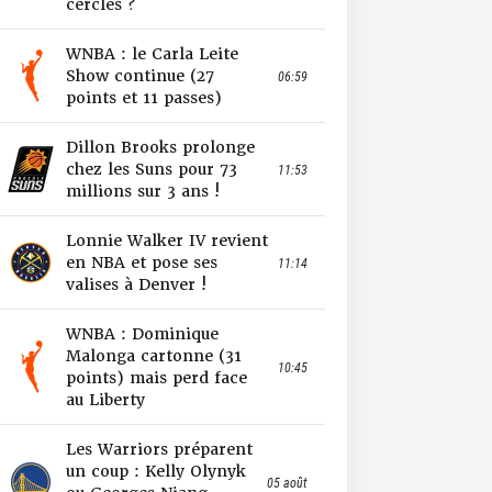
cercles ?
WNBA : le Carla Leite
Show continue (27
06:59
points et 11 passes)
Dillon Brooks prolonge
chez les Suns pour 73
11:53
millions sur 3 ans !
Lonnie Walker IV revient
en NBA et pose ses
11:14
valises à Denver !
WNBA : Dominique
Malonga cartonne (31
10:45
points) mais perd face
au Liberty
Les Warriors préparent
un coup : Kelly Olynyk
05 août