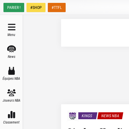
PARIER !
#SHOP
#TTFL
Menu
News
Équipes NBA
Joueurs NBA
KINGS
NEWS NBA
Classement