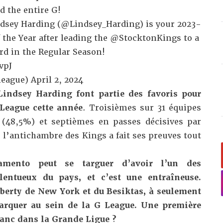
d the entire G!
ndsey Harding (
@Lindsey_Harding
) is your 2023-
the Year after leading the
@StocktonKings
to a
rd in the Regular Season!
vpJ
league)
April 2, 2024
Lindsey Harding font partie des favoris pour
 League cette année
. Troisièmes sur 31 équipes
 (48,5%) et septièmes en passes décisives par
e l’antichambre des Kings a fait ses preuves tout
amento peut se targuer d’avoir l’un des
alentueux du pays, et c’est une entraîneuse.
berty de New York et du Besiktas, à seulement
marquer au sein de la G League. Une première
banc dans la Grande Ligue ?