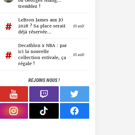
ou Georges Niang…
tremblez !
LeBron James aux JO
2028 ? Sa place serait
05 août
déjà réservée...
Decathlon x NBA : par
ici la nouvelle
05 août
collection estivale, ça
régale !
REJOINS NOUS !