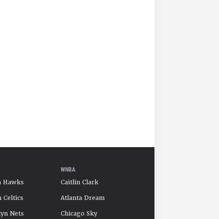
WNBA
a Hawks
Caitlin Clark
 Celtics
Atlanta Dream
yn Nets
Chicago Sky