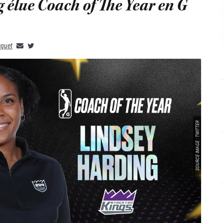
 élue Coach of The Year en G
cquet
SOURCE IMAGE : TWITTER