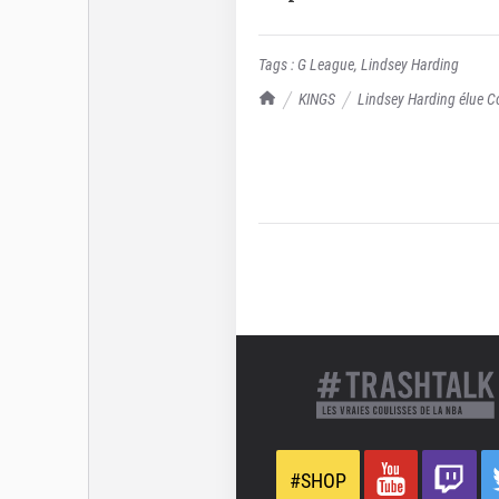
Tags :
G League
,
Lindsey Harding
TrashTalk Actu NBA
KINGS
Lindsey Harding élue C
#SHOP