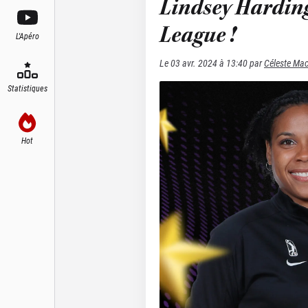
Lindsey Harding
League !
L'Apéro
Le
03 avr. 2024 à 13:40
par
Céleste Ma
Statistiques
Hot