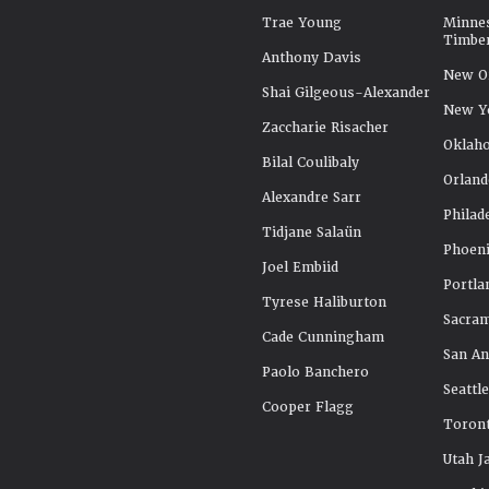
Trae Young
Minne
Timbe
Anthony Davis
New Or
Shai Gilgeous-Alexander
New Y
Zaccharie Risacher
Oklah
Bilal Coulibaly
Orland
Alexandre Sarr
Philad
Tidjane Salaün
Phoeni
Joel Embiid
Portla
Tyrese Haliburton
Sacra
Cade Cunningham
San An
Paolo Banchero
Seattl
Cooper Flagg
Toront
Utah J