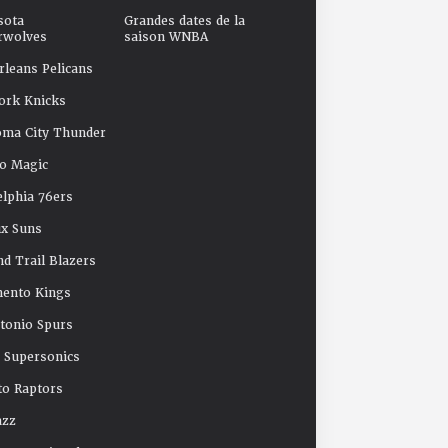
sota
Grandes dates de la
rwolves
saison WNBA
leans Pelicans
ork Knicks
oma City Thunder
o Magic
elphia 76ers
x Suns
nd Trail Blazers
mento Kings
tonio Spurs
e Supersonics
o Raptors
azz