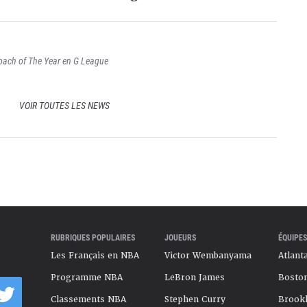
oach of The Year en G League
VOIR TOUTES LES NEWS
RUBRIQUES POPULAIRES
JOUEURS
ÉQUIPES
Les Français en NBA
Victor Wembanyama
Atlant
Programme NBA
LeBron James
Boston
Classements NBA
Stephen Curry
Brookl