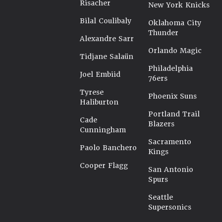
Risacher
New York Knicks
Bilal Coulibaly
Oklahoma City
Thunder
Alexandre Sarr
Orlando Magic
Tidjane Salaün
Philadelphia
Joel Embiid
76ers
Tyrese
Phoenix Suns
Haliburton
Portland Trail
Cade
Blazers
Cunningham
Sacramento
Paolo Banchero
Kings
Cooper Flagg
San Antonio
Spurs
Seattle
Supersonics