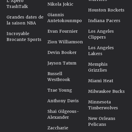
L'Apéro
Nikola Jokic
TrashTalk
Houston Rockets
Giannis
Grandes dates de
Antetokounmpo
Indiana Pacers
la saison NBA
Evan Fournier
Los Angeles
Incroyable
Clippers
Brocante Sports
Zion Williamson
Los Angeles
Devin Booker
Lakers
Jayson Tatum
Memphis
Grizzlies
Russell
Westbrook
Miami Heat
Trae Young
Milwaukee Bucks
Anthony Davis
Minnesota
Timberwolves
Shai Gilgeous-
Alexander
New Orleans
Pelicans
Zaccharie