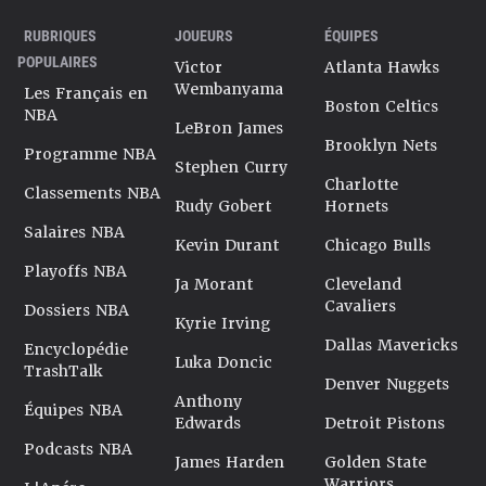
RUBRIQUES
JOUEURS
ÉQUIPES
POPULAIRES
Victor
Atlanta Hawks
Wembanyama
Les Français en
Boston Celtics
NBA
LeBron James
Brooklyn Nets
Programme NBA
Stephen Curry
Charlotte
Classements NBA
Rudy Gobert
Hornets
Salaires NBA
Kevin Durant
Chicago Bulls
Playoffs NBA
Ja Morant
Cleveland
Cavaliers
Dossiers NBA
Kyrie Irving
Dallas Mavericks
Encyclopédie
Luka Doncic
TrashTalk
Denver Nuggets
Anthony
Équipes NBA
Edwards
Detroit Pistons
Podcasts NBA
James Harden
Golden State
Warriors