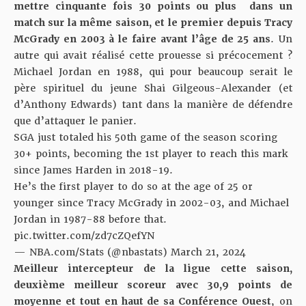
mettre cinquante fois 30 points ou plus dans un
match sur la même saison, et le premier depuis Tracy
McGrady en 2003 à le faire avant l’âge de 25 ans
. Un
autre qui avait réalisé cette prouesse si précocement ?
Michael Jordan en 1988, qui pour beaucoup serait le
père spirituel du jeune Shai Gilgeous-Alexander (et
d’Anthony Edwards) tant dans la manière de défendre
que d’attaquer le panier.
SGA just totaled his 50th game of the season scoring
30+ points, becoming the 1st player to reach this mark
since James Harden in 2018-19.
He’s the first player to do so at the age of 25 or
younger since Tracy McGrady in 2002-03, and Michael
Jordan in 1987-88 before that.
pic.twitter.com/zd7cZQefYN
— NBA.com/Stats (@nbastats)
March 21, 2024
Meilleur intercepteur de la ligue cette saison,
deuxième meilleur scoreur avec 30,9 points de
moyenne et tout en haut de sa Conférence Ouest
, on