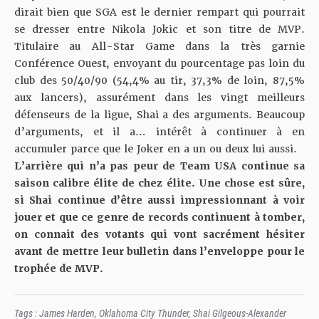
dirait bien que SGA est
le dernier rempart qui pourrait
se dresser entre Nikola Jokic et son titre de MVP
.
Titulaire au All-Star Game dans la très garnie
Conférence Ouest, envoyant du pourcentage pas loin du
club des 50/40/90 (54,4% au tir, 37,3% de loin, 87,5%
aux lancers), assurément dans les vingt meilleurs
défenseurs de la ligue, Shai a des arguments. Beaucoup
d’arguments, et il a… intérêt à continuer à en
accumuler parce que le Joker en a un ou deux lui aussi.
L’arrière qui n’a pas peur de Team USA
continue sa
saison calibre élite de chez élite. Une chose est sûre,
si Shai continue d’être aussi impressionnant à voir
jouer et que ce genre de records continuent à tomber,
on connait des votants qui vont sacrément hésiter
avant de mettre leur bulletin dans l’enveloppe pour le
trophée de MVP.
Tags :
James Harden
,
Oklahoma City Thunder
,
Shai Gilgeous-Alexander