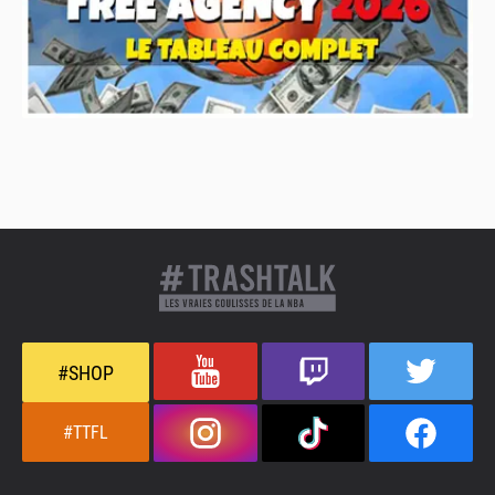
#SHOP
#TTFL