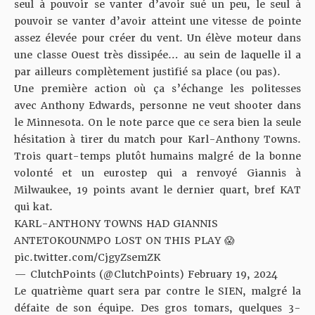
seul à pouvoir se vanter d’avoir sué un peu, le seul à
pouvoir se vanter d’avoir atteint une vitesse de pointe
assez élevée pour créer du vent. Un élève moteur dans
une classe Ouest très dissipée… au sein de laquelle il a
par ailleurs complètement justifié sa place (ou pas).
Une première action où ça s’échange les politesses
avec Anthony Edwards, personne ne veut shooter dans
le Minnesota. On le note parce que ce sera bien la seule
hésitation à tirer du match pour Karl-Anthony Towns.
Trois quart-temps plutôt humains malgré de la bonne
volonté et un eurostep qui a renvoyé Giannis à
Milwaukee, 19 points avant le dernier quart, bref KAT
qui kat.
KARL-ANTHONY TOWNS HAD GIANNIS
ANTETOKOUNMPO LOST ON THIS PLAY 😱
pic.twitter.com/CjgyZsemZK
— ClutchPoints (@ClutchPoints)
February 19, 2024
Le quatrième quart sera par contre le SIEN, malgré la
défaite de son équipe. Des gros tomars, quelques 3-