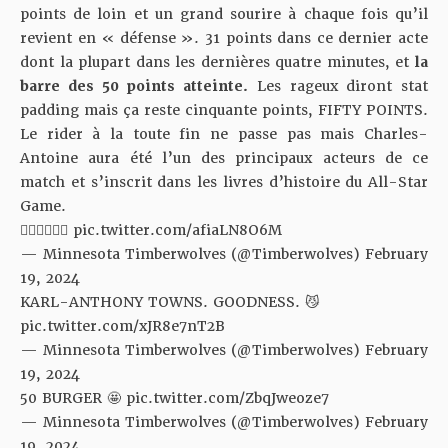
points de loin et un grand sourire à chaque fois qu’il
revient en « défense ». 31 points dans ce dernier acte
dont la plupart dans les dernières quatre minutes, et
la
barre des 50 points atteinte.
Les rageux diront stat
padding mais ça reste cinquante points, FIFTY POINTS.
Le rider à la toute fin ne passe pas mais Charles-
Antoine aura été l’un des principaux acteurs de ce
match et s’inscrit dans les livres d’histoire du All-Star
Game.
😮‍💨😮‍💨😮‍💨
pic.twitter.com/afiaLN8O6M
— Minnesota Timberwolves (@Timberwolves)
February
19, 2024
KARL-ANTHONY TOWNS. GOODNESS. 😼
pic.twitter.com/xJR8e7nT2B
— Minnesota Timberwolves (@Timberwolves)
February
19, 2024
50 BURGER 🤩
pic.twitter.com/ZbqJweoze7
— Minnesota Timberwolves (@Timberwolves)
February
19, 2024