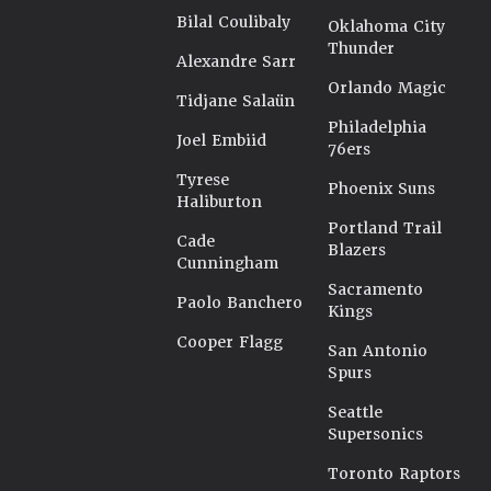
Bilal Coulibaly
Oklahoma City
Thunder
Alexandre Sarr
Orlando Magic
Tidjane Salaün
Philadelphia
Joel Embiid
76ers
Tyrese
Phoenix Suns
Haliburton
Portland Trail
Cade
Blazers
Cunningham
Sacramento
Paolo Banchero
Kings
Cooper Flagg
San Antonio
Spurs
Seattle
Supersonics
Toronto Raptors