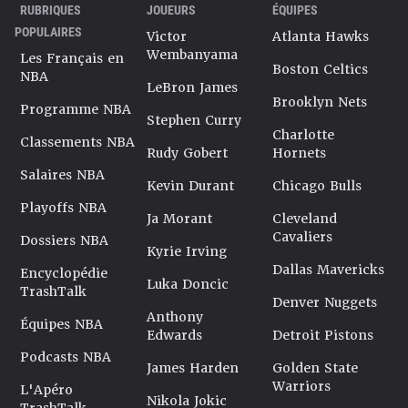
RUBRIQUES
JOUEURS
ÉQUIPES
POPULAIRES
Victor
Atlanta Hawks
Wembanyama
Les Français en
Boston Celtics
NBA
LeBron James
Brooklyn Nets
Programme NBA
Stephen Curry
Charlotte
Classements NBA
Rudy Gobert
Hornets
Salaires NBA
Kevin Durant
Chicago Bulls
Playoffs NBA
Ja Morant
Cleveland
Cavaliers
Dossiers NBA
Kyrie Irving
Dallas Mavericks
Encyclopédie
Luka Doncic
TrashTalk
Denver Nuggets
Anthony
Équipes NBA
Edwards
Detroit Pistons
Podcasts NBA
James Harden
Golden State
Warriors
L'Apéro
Nikola Jokic