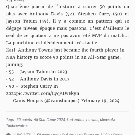
Quatrième joueur de l’histoire à scorer 50 points ou
plus avec
Anthony Davis (52)
,
Stephen Curry (50)
et
Jayson Tatum (55)
, il y a comme un pattern qui se
dégage niveau époque mais passons. C’est d’ailleurs le
seul de ce quatuor à ne pas avoir été MVP du match…
La punchline est décidemment très facile.
Karl-Anthony Towns just became the fourth player in
NBA history to score 50 points in an All-Star game,
joining:
• 55 – Jayson Tatum in 2023
• 52 – Anthony Davis in 2017
• 50 – Stephen Curry in
2022
pic.twitter.com/LyqADvEkyn
— Canis Hoopus (@canishoopus)
February 19, 2024
Tags :
50 points
,
All-Star Game 2024
,
karl-anthony towns
,
Minesota
Timberwolves
TrashTalk Actu NBA
WOLVES
50 points pour Karl-Anthony Towns au All-Star Game,