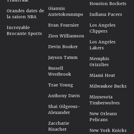
TrashTalk
Houston Rockets
Giannis
Grandes dates de
Antetokounmpo
Indiana Pacers
la saison NBA
Evan Fournier
Los Angeles
Incroyable
Clippers
Brocante Sports
Zion Williamson
Los Angeles
Devin Booker
Lakers
Jayson Tatum
Memphis
Grizzlies
Russell
Westbrook
Miami Heat
Trae Young
Milwaukee Bucks
Anthony Davis
Minnesota
Timberwolves
Shai Gilgeous-
Alexander
New Orleans
Pelicans
Zaccharie
Risacher
New York Knicks