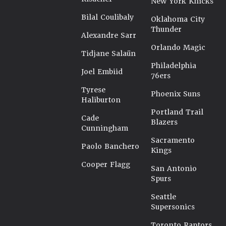
New York Knicks
Bilal Coulibaly
Oklahoma City
Thunder
Alexandre Sarr
Orlando Magic
Tidjane Salaün
Philadelphia
Joel Embiid
76ers
Tyrese
Phoenix Suns
Haliburton
Portland Trail
Cade
Blazers
Cunningham
Sacramento
Paolo Banchero
Kings
Cooper Flagg
San Antonio
Spurs
Seattle
Supersonics
Toronto Raptors