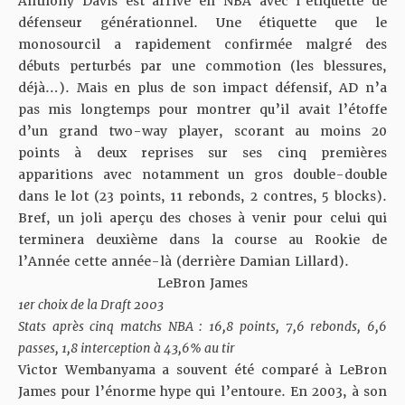
Anthony Davis est arrivé en NBA avec l’étiquette de
défenseur générationnel. Une étiquette que le
monosourcil a rapidement confirmée malgré des
débuts perturbés par une commotion (les blessures,
déjà…). Mais en plus de son impact défensif, AD n’a
pas mis longtemps pour montrer qu’il avait l’étoffe
d’un grand two-way player, scorant au moins 20
points à deux reprises sur ses cinq premières
apparitions avec notamment un gros double-double
dans le lot (23 points, 11 rebonds, 2 contres, 5 blocks).
Bref, un joli aperçu des choses à venir pour celui qui
terminera deuxième dans la course au Rookie de
l’Année cette année-là (derrière Damian Lillard).
LeBron James
1er choix de la Draft 2003
Stats après cinq matchs NBA : 16,8 points, 7,6 rebonds, 6,6
passes, 1,8 interception à 43,6% au tir
Victor Wembanyama a souvent été comparé à LeBron
James pour l’énorme hype qui l’entoure. En 2003, à son