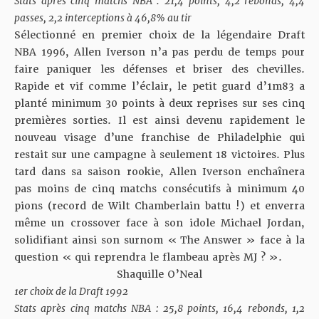
Stats après cinq matchs NBA : 21,4 points, 4,2 rebonds, 4,4
passes, 2,2 interceptions à 46,8% au tir
Sélectionné en premier choix de la légendaire Draft
NBA 1996, Allen Iverson n’a pas perdu de temps pour
faire paniquer les défenses et briser des chevilles.
Rapide et vif comme l’éclair, le petit guard d’1m83 a
planté minimum 30 points à deux reprises sur ses cinq
premières sorties. Il est ainsi devenu rapidement le
nouveau visage d’une franchise de Philadelphie qui
restait sur une campagne à seulement 18 victoires. Plus
tard dans sa saison rookie, Allen Iverson enchaînera
pas moins de cinq matchs consécutifs à minimum 40
pions (record de Wilt Chamberlain battu !) et enverra
même un crossover face à son idole Michael Jordan,
solidifiant ainsi son surnom « The Answer » face à la
question « qui reprendra le flambeau après MJ ? ».
Shaquille O’Neal
1er choix de la Draft 1992
Stats après cinq matchs NBA : 25,8 points, 16,4 rebonds, 1,2