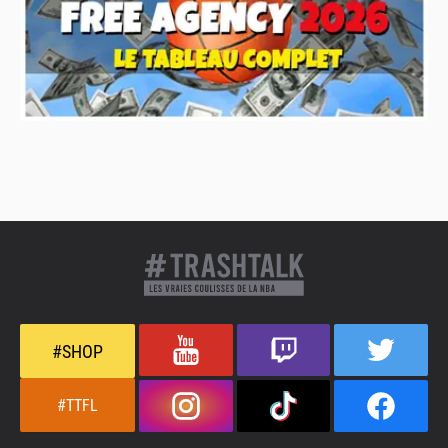
#SHOP
#TTFL