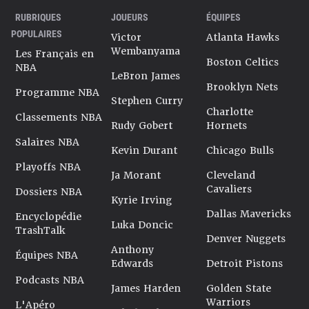
RUBRIQUES
JOUEURS
ÉQUIPES
POPULAIRES
Victor
Atlanta Hawks
Wembanyama
Les Français en
Boston Celtics
NBA
LeBron James
Brooklyn Nets
Programme NBA
Stephen Curry
Charlotte
Classements NBA
Rudy Gobert
Hornets
Salaires NBA
Kevin Durant
Chicago Bulls
Playoffs NBA
Ja Morant
Cleveland
Cavaliers
Dossiers NBA
Kyrie Irving
Dallas Mavericks
Encyclopédie
Luka Doncic
TrashTalk
Denver Nuggets
Anthony
Équipes NBA
Edwards
Detroit Pistons
Podcasts NBA
James Harden
Golden State
Warriors
L'Apéro