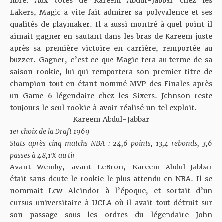
libre. Aux côtés de Kareem Abdul-Jabbar chez les
Lakers, Magic a vite fait admirer sa polyvalence et ses
qualités de playmaker. Il a aussi montré à quel point il
aimait gagner en sautant dans les bras de Kareem juste
après sa première victoire en carrière, remportée au
buzzer. Gagner, c’est ce que Magic fera au terme de sa
saison rookie, lui qui remportera son premier titre de
champion tout en étant nommé MVP des Finales après
un Game 6 légendaire chez les Sixers. Johnson reste
toujours le seul rookie à avoir réalisé un tel exploit.
Kareem Abdul-Jabbar
1er choix de la Draft 1969
Stats après cinq matchs NBA : 24,6 points, 13,4 rebonds, 3,6
passes à 48,1% au tir
Avant Wemby, avant LeBron, Kareem Abdul-Jabbar
était sans doute le rookie le plus attendu en NBA. Il se
nommait Lew Alcindor à l’époque, et sortait d’un
cursus universitaire à UCLA où il avait tout détruit sur
son passage sous les ordres du légendaire John