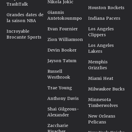
Nikola Jokic
TrashTalk
Houston Rockets
Giannis
Grandes dates de
Antetokounmpo
Indiana Pacers
la saison NBA
Evan Fournier
Los Angeles
Incroyable
Clippers
Brocante Sports
Zion Williamson
Los Angeles
Devin Booker
Lakers
Jayson Tatum
Memphis
Grizzlies
Russell
Westbrook
Miami Heat
Trae Young
Milwaukee Bucks
Anthony Davis
Minnesota
Timberwolves
Shai Gilgeous-
Alexander
New Orleans
Pelicans
Zaccharie
Risacher