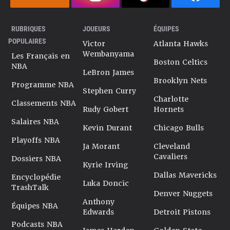
RUBRIQUES
JOUEURS
ÉQUIPES
POPULAIRES
Victor
Atlanta Hawks
Wembanyama
Les Français en
Boston Celtics
NBA
LeBron James
Brooklyn Nets
Programme NBA
Stephen Curry
Charlotte
Classements NBA
Rudy Gobert
Hornets
Salaires NBA
Kevin Durant
Chicago Bulls
Playoffs NBA
Ja Morant
Cleveland
Cavaliers
Dossiers NBA
Kyrie Irving
Dallas Mavericks
Encyclopédie
Luka Doncic
TrashTalk
Denver Nuggets
Anthony
Équipes NBA
Edwards
Detroit Pistons
Podcasts NBA