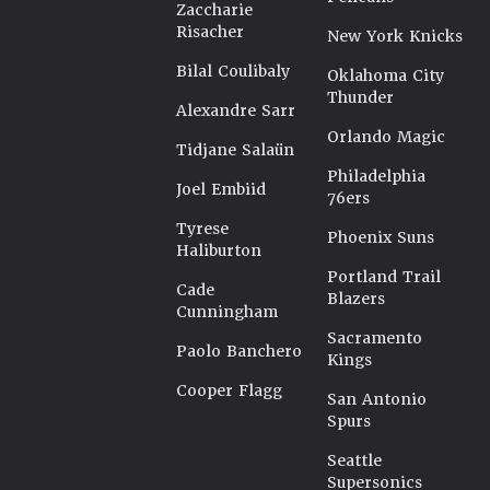
Zaccharie
Risacher
New York Knicks
Bilal Coulibaly
Oklahoma City
Thunder
Alexandre Sarr
Orlando Magic
Tidjane Salaün
Philadelphia
Joel Embiid
76ers
Tyrese
Phoenix Suns
Haliburton
Portland Trail
Cade
Blazers
Cunningham
Sacramento
Paolo Banchero
Kings
Cooper Flagg
San Antonio
Spurs
Seattle
Supersonics