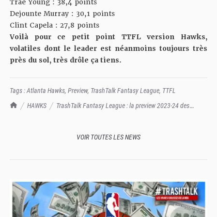
Trae Young : 38,4 points
Dejounte Murray : 30,1 points
Clint Capela : 27,8 points
Voilà pour ce petit point TTFL version Hawks,
volatiles dont le leader est néanmoins toujours très
près du sol, très drôle ça tiens.
Tags :
Atlanta Hawks
,
Preview
,
TrashTalk Fantasy League
,
TTFL
TrashTalk Actu NBA
HAWKS
TrashTalk Fantasy League : la preview 2023-24 des
Hawks
VOIR TOUTES LES NEWS