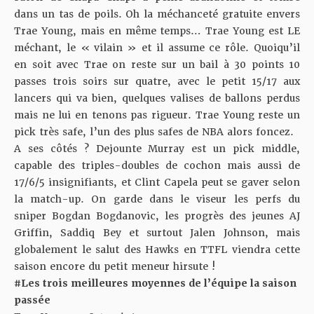
dans un tas de poils. Oh la méchanceté gratuite envers
Trae Young, mais en même temps… Trae Young est LE
méchant, le « vilain » et il assume ce rôle. Quoiqu’il
en soit avec Trae on reste sur un bail à 30 points 10
passes trois soirs sur quatre, avec le petit 15/17 aux
lancers qui va bien, quelques valises de ballons perdus
mais ne lui en tenons pas rigueur. Trae Young reste un
pick très safe, l’un des plus safes de NBA alors foncez.
A ses côtés ? Dejounte Murray est un pick middle,
capable des triples-doubles de cochon mais aussi de
17/6/5 insignifiants, et Clint Capela peut se gaver selon
la match-up. On garde dans le viseur les perfs du
sniper Bogdan Bogdanovic, les progrès des jeunes AJ
Griffin, Saddiq Bey et surtout Jalen Johnson, mais
globalement le salut des Hawks en TTFL viendra cette
saison encore du petit meneur hirsute !
#Les trois meilleures moyennes de l’équipe la saison
passée