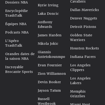
Cavaliers
Dossiers NBA
Kyrie Irving
Dallas Mavericks
Encyclopédie
Luka Doncic
TrashTalk
Denver Nuggets
Anthony
Équipes NBA
Edwards
Detroit Pistons
Podcasts NBA
James Harden
Golden State
Warriors
L'Apéro
Nikola Jokic
TrashTalk
Houston Rockets
Giannis
Grandes dates de
Antetokounmpo
Indiana Pacers
la saison NBA
Evan Fournier
Los Angeles
Incroyable
Clippers
Brocante Sports
Zion Williamson
Los Angeles
Devin Booker
Lakers
Jayson Tatum
Memphis
Grizzlies
Russell
Westbrook
Miami Heat