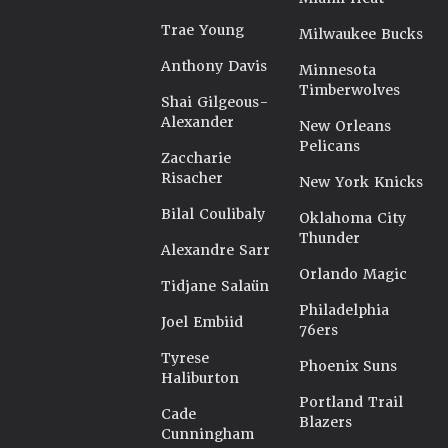
Trae Young
Milwaukee Bucks
Anthony Davis
Minnesota
Timberwolves
Shai Gilgeous-
Alexander
New Orleans
Pelicans
Zaccharie
Risacher
New York Knicks
Bilal Coulibaly
Oklahoma City
Thunder
Alexandre Sarr
Orlando Magic
Tidjane Salaün
Philadelphia
Joel Embiid
76ers
Tyrese
Phoenix Suns
Haliburton
Portland Trail
Cade
Blazers
Cunningham