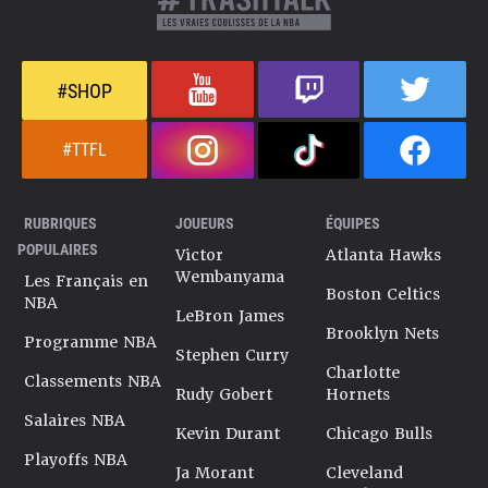
#SHOP
#TTFL
RUBRIQUES
JOUEURS
ÉQUIPES
POPULAIRES
Victor
Atlanta Hawks
Wembanyama
Les Français en
Boston Celtics
NBA
LeBron James
Brooklyn Nets
Programme NBA
Stephen Curry
Charlotte
Classements NBA
Rudy Gobert
Hornets
Salaires NBA
Kevin Durant
Chicago Bulls
Playoffs NBA
Ja Morant
Cleveland