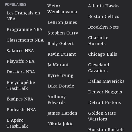
POPULAIRES
Victor
Atlanta Hawks
Wembanyama
Les Français en
Boston Celtics
NBA
LeBron James
Brooklyn Nets
Programme NBA
Stephen Curry
Charlotte
Classements NBA
Rudy Gobert
Hornets
Salaires NBA
Kevin Durant
Chicago Bulls
Playoffs NBA
Ja Morant
Cleveland
Cavaliers
Dossiers NBA
Kyrie Irving
Dallas Mavericks
Encyclopédie
Luka Doncic
TrashTalk
Denver Nuggets
Anthony
Équipes NBA
Edwards
Detroit Pistons
Podcasts NBA
James Harden
Golden State
Warriors
L'Apéro
Nikola Jokic
TrashTalk
Houston Rockets