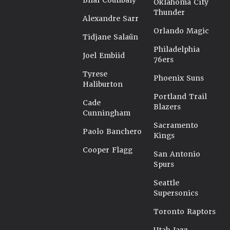
Bilal Coulibaly
Oklahoma City
Thunder
Alexandre Sarr
Orlando Magic
Tidjane Salaün
Philadelphia
Joel Embiid
76ers
Tyrese
Phoenix Suns
Haliburton
Portland Trail
Cade
Blazers
Cunningham
Sacramento
Paolo Banchero
Kings
Cooper Flagg
San Antonio
Spurs
Seattle
Supersonics
Toronto Raptors