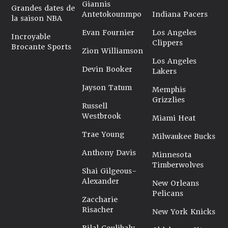
Giannis
Grandes dates de
Antetokounmpo
Indiana Pacers
la saison NBA
Evan Fournier
Los Angeles
Incroyable
Clippers
Brocante Sports
Zion Williamson
Los Angeles
Devin Booker
Lakers
Jayson Tatum
Memphis
Grizzlies
Russell
Westbrook
Miami Heat
Trae Young
Milwaukee Bucks
Anthony Davis
Minnesota
Timberwolves
Shai Gilgeous-
Alexander
New Orleans
Pelicans
Zaccharie
Risacher
New York Knicks