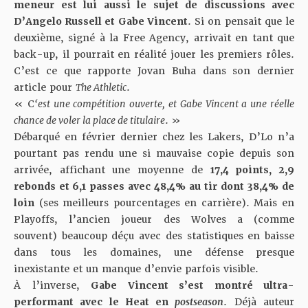
meneur est lui aussi le sujet de discussions avec
D’Angelo Russell et Gabe Vincent
. Si on pensait que le
deuxième,
signé à la Free Agency
, arrivait en tant que
back-up, il pourrait en réalité jouer les premiers rôles.
C’est ce que rapporte Jovan Buha dans
son dernier
article
pour
The Athletic
.
« C
‘est une compétition ouverte, et Gabe Vincent a une réelle
chance de voler la place de titulaire
. »
Débarqué en février dernier chez les Lakers, D’Lo n’a
pourtant pas rendu une si mauvaise copie depuis son
arrivée, affichant une moyenne de
17,4 points, 2,9
rebonds et 6,1 passes avec 48,4% au tir dont 38,4% de
loin
(ses meilleurs pourcentages en carrière). Mais en
Playoffs, l’ancien joueur des Wolves a (comme
souvent) beaucoup déçu avec des statistiques en baisse
dans tous les domaines, une défense presque
inexistante et un manque d’envie parfois visible.
À l’inverse,
Gabe Vincent s’est montré ultra-
performant avec le Heat en
postseason
. Déjà auteur