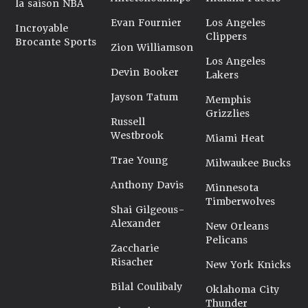
la saison NBA
Evan Fournier
Los Angeles
Incroyable
Clippers
Brocante Sports
Zion Williamson
Los Angeles
Devin Booker
Lakers
Jayson Tatum
Memphis
Grizzlies
Russell
Westbrook
Miami Heat
Trae Young
Milwaukee Bucks
Anthony Davis
Minnesota
Timberwolves
Shai Gilgeous-
Alexander
New Orleans
Pelicans
Zaccharie
Risacher
New York Knicks
Bilal Coulibaly
Oklahoma City
Thunder