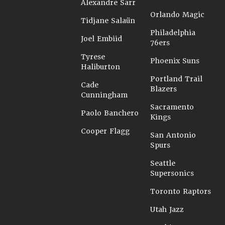
Alexandre Sarr
Orlando Magic
Tidjane Salaün
Philadelphia
Joel Embiid
76ers
Tyrese
Phoenix Suns
Haliburton
Portland Trail
Cade
Blazers
Cunningham
Sacramento
Paolo Banchero
Kings
Cooper Flagg
San Antonio
Spurs
Seattle
Supersonics
Toronto Raptors
Utah Jazz