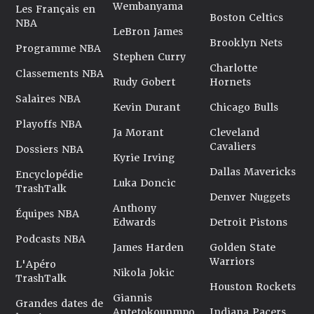
Wembanyama
Les Français en
Boston Celtics
NBA
LeBron James
Brooklyn Nets
Programme NBA
Stephen Curry
Charlotte
Classements NBA
Rudy Gobert
Hornets
Salaires NBA
Kevin Durant
Chicago Bulls
Playoffs NBA
Ja Morant
Cleveland
Cavaliers
Dossiers NBA
Kyrie Irving
Dallas Mavericks
Encyclopédie
Luka Doncic
TrashTalk
Denver Nuggets
Anthony
Équipes NBA
Edwards
Detroit Pistons
Podcasts NBA
James Harden
Golden State
Warriors
L'Apéro
Nikola Jokic
TrashTalk
Houston Rockets
Giannis
Grandes dates de
Antetokounmpo
Indiana Pacers