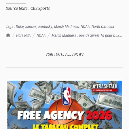
__________
Source texte : CBS Sports
Tags :
Duke
,
kansas
,
Kentucky
,
March Madness
,
NCAA
,
North Carolina
TrashTalk Actu NBA
Hors NBA
NCAA
March Madness : pas de Sweet 16 pour Duke,
Kentucky, Kansas et North Carolina
VOIR TOUTES LES NEWS