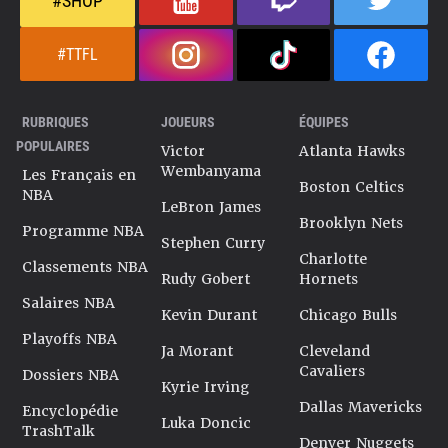
#SHOP
#TTFL
RUBRIQUES
JOUEURS
ÉQUIPES
POPULAIRES
Victor
Atlanta Hawks
Wembanyama
Les Français en
Boston Celtics
NBA
LeBron James
Brooklyn Nets
Programme NBA
Stephen Curry
Charlotte
Classements NBA
Rudy Gobert
Hornets
Salaires NBA
Kevin Durant
Chicago Bulls
Playoffs NBA
Ja Morant
Cleveland
Cavaliers
Dossiers NBA
Kyrie Irving
Dallas Mavericks
Encyclopédie
Luka Doncic
TrashTalk
Denver Nuggets