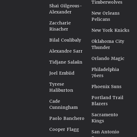
Timberwolves
Shai Gilgeous-
Alexander
New Orleans
Pelicans
Zaccharie
Risacher
New York Knicks
Bilal Coulibaly
Oklahoma City
Thunder
Alexandre Sarr
Orlando Magic
Tidjane Salaün
Philadelphia
Joel Embiid
76ers
Tyrese
Phoenix Suns
Haliburton
Portland Trail
Cade
Blazers
Cunningham
Sacramento
Paolo Banchero
Kings
Cooper Flagg
San Antonio