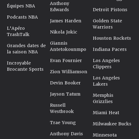
Anthony
Équipes NBA
Edwards
Detroit Pistons
Podcasts NBA
James Harden
Golden State
Warriors
L'Apéro
Nikola Jokic
TrashTalk
Houston Rockets
Giannis
Grandes dates de
Antetokounmpo
Indiana Pacers
la saison NBA
Evan Fournier
Los Angeles
Incroyable
Clippers
Brocante Sports
Zion Williamson
Los Angeles
Devin Booker
Lakers
Jayson Tatum
Memphis
Grizzlies
Russell
Westbrook
Miami Heat
Trae Young
Milwaukee Bucks
Anthony Davis
Minnesota