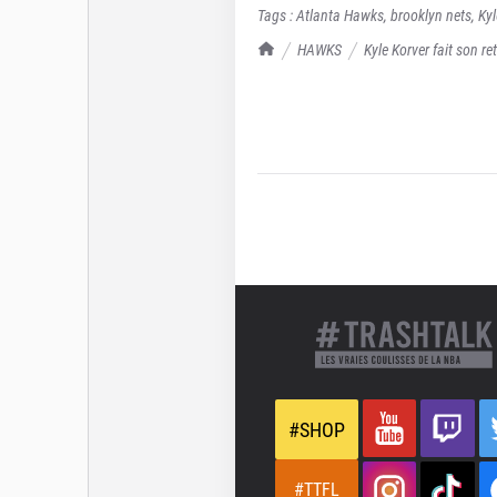
Tags :
Atlanta Hawks
,
brooklyn nets
,
Kyl
TrashTalk Actu NBA
HAWKS
Kyle Korver fait son re
#SHOP
#TTFL