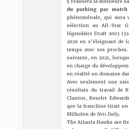
y réalisera la meilleure 
du parking par matc
phénoménale, qui aura v
sélection au All-Star 
légendaire Draft 2003 (51
2020 en s’éloignant de l
temps avec ses proches. 
suivante, en 2021, lorsqu
en charge du développeme
en réalité un domaine dan
Avec seulement une saison
résultats du travail de
Claxton, Kessler Edwar
que la franchise tirait u
Milholen
de
Nets Daily
.
The Atlanta Hawks are fina