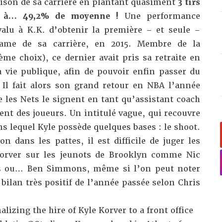
saison de sa carrière en plantant quasiment
3 tirs
h à… 49,2% de moyenne !
Une performance
alu à K.K. d’obtenir la première – et seule –
Game de sa carrière, en 2015. Membre de la
ème choix), ce dernier avait pris sa retraite en
a vie publique, afin de pouvoir enfin passer du
Il fait alors son grand retour en NBA l’année
e les Nets le signent en tant qu’assistant coach
nt des joueurs. Un intitulé vague, qui recouvre
s lequel Kyle possède quelques bases : le shoot.
 dans les pattes, il est difficile de juger les
 Korver sur les jeunots de Brooklyn comme Nic
ds ou… Ben Simmons, même si l’on peut noter
n bilan très positif de l’année passée selon
Chris
lizing the hire of Kyle Korver to a front office