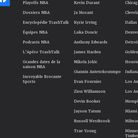
Playoffs NBA
Kevin Durant
Chicag
Dossiers NBA
Ja Morant
Clevel
Encyclopédie TrashTalk
Kyrie Irving
Dallas
Équipes NBA
Luka Doncic
Denve
Podcasts NBA
Anthony Edwards
Detroi
L'Apéro TrashTalk
James Harden
Golden
Grandes dates de la
Nikola Jokic
Houst
saison NBA
Giannis Antetokounmpo
Indian
Incroyable Brocante
Sports
Evan Fournier
Los An
Zion Williamson
Los An
Devin Booker
Memphi
Jayson Tatum
Miami
Russell Westbrook
Milwa
Trae Young
Minne
Timbe