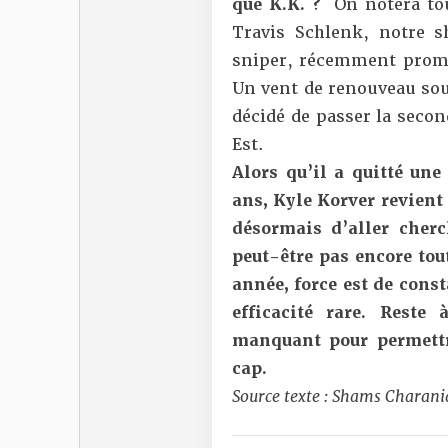
que K.K. ?
On notera tou
Travis Schlenk,
notre s
sniper, récemment promu
Un vent de renouveau souf
décidé de passer la seco
Est.
Alors qu’il a quitté une
ans, Kyle Korver revient 
désormais d’aller cher
peut-être pas encore tou
année, force est de const
efficacité rare. Reste
manquant pour permettr
cap.
Source texte : Shams Charani