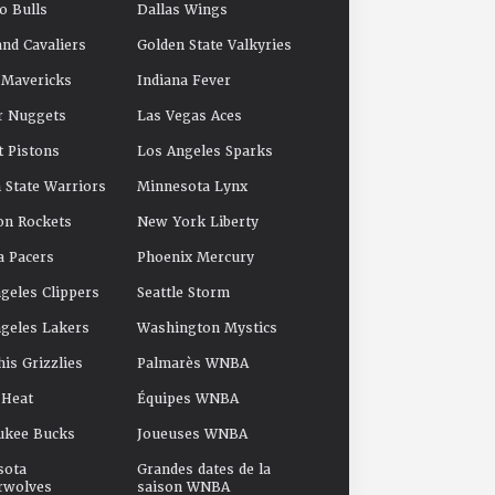
o Bulls
Dallas Wings
and Cavaliers
Golden State Valkyries
 Mavericks
Indiana Fever
r Nuggets
Las Vegas Aces
t Pistons
Los Angeles Sparks
 State Warriors
Minnesota Lynx
on Rockets
New York Liberty
a Pacers
Phoenix Mercury
geles Clippers
Seattle Storm
geles Lakers
Washington Mystics
s Grizzlies
Palmarès WNBA
 Heat
Équipes WNBA
ukee Bucks
Joueuses WNBA
sota
Grandes dates de la
rwolves
saison WNBA