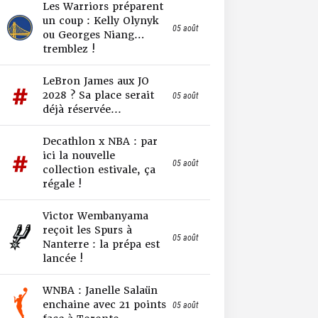
Les Warriors préparent
un coup : Kelly Olynyk
05 août
ou Georges Niang…
tremblez !
LeBron James aux JO
2028 ? Sa place serait
05 août
déjà réservée...
Decathlon x NBA : par
ici la nouvelle
05 août
collection estivale, ça
régale !
Victor Wembanyama
reçoit les Spurs à
05 août
Nanterre : la prépa est
lancée !
WNBA : Janelle Salaün
enchaine avec 21 points
05 août