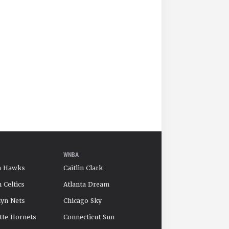
WNBA
a Hawks
Caitlin Clark
 Celtics
Atlanta Dream
yn Nets
Chicago Sky
tte Hornets
Connecticut Sun