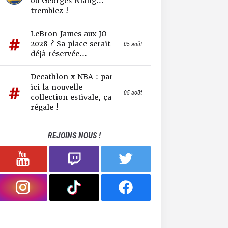
ou Georges Niang…
tremblez !
LeBron James aux JO
2028 ? Sa place serait
05 août
déjà réservée...
Decathlon x NBA : par
ici la nouvelle
05 août
collection estivale, ça
régale !
REJOINS NOUS !