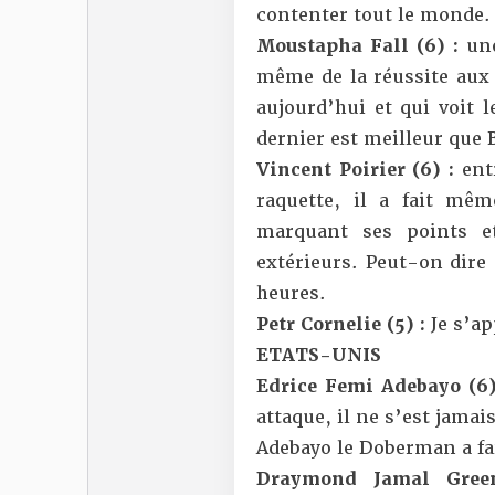
contenter tout le monde.
Moustapha Fall (6) :
une
même de la réussite aux 
aujourd’hui et qui voit 
dernier est meilleur que
Vincent Poirier (6) :
ent
raquette, il a fait mê
marquant ses points e
extérieurs. Peut-on dire 
heures.
Petr Cornelie (5) :
Je s’ap
ETATS-UNIS
Edrice Femi Adebayo (6
attaque, il ne s’est jama
Adebayo le Doberman a fai
Draymond Jamal Gre