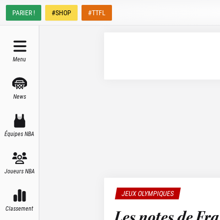
PARIER !
#SHOP
#TTFL
Menu
News
Équipes NBA
Joueurs NBA
JEUX OLYMPIQUES
Classement
Les notes de Fr