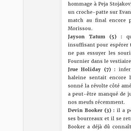
hommage à Peja Stojakovi
un croche-patte sur Eva
match au final encore 
Morissou.
Jayson Tatum (5) :
q
insuffisant pour espérer 
ne pas essuyer les souri
Fournier dans le vestiair
Jrue Holiday (7) :
infe
haleine sentait encore 
sonné la révolte côté amé
a peut-être manqué de jus
nos meufs récemment.
Devin Booker (3) :
il a 
ses bourreaux et il se re
Booker a déjà dû connaît