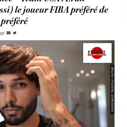
ssi) le joueur FIBA préféré de
 préféré
not
SOURCE IMAGE : TRASHTALK - YOUTUBE