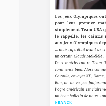
Les Jeux Olympiques ont 
pour leur premier mat
simplement Team USA qui 
le rappelle, les cainri
aux Jeux Olympiques de
… mais ça, c’était avant de c
un certain Claude Makélélé :
Deux matchs contre Team USA
commence bien.
Alors comme 
Ça roule, envoyez KD, Dame, Bo
Bon, on ne va pas fanfaronne
l’ogre américain est clairem
un beau bulletin de notes, tout
FR
A
N
CE