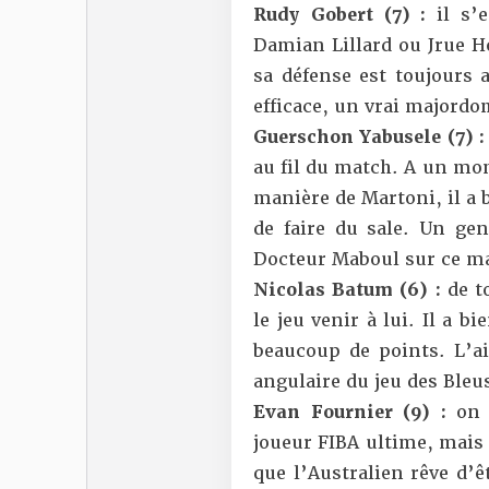
Rudy Gobert (7) :
il s’
Damian Lillard ou Jrue H
sa défense est toujours 
efficace, un vrai majordo
Guerschon Yabusele (7) 
au fil du match. A un mome
manière de Martoni, il a 
de faire du sale. Un g
Docteur Maboul sur ce m
Nicolas Batum (6) :
de t
le jeu venir à lui. Il a 
beaucoup de points. L’ail
angulaire du jeu des Bleu
Evan Fournier (9) :
on 
joueur FIBA ultime, mais 
que l’Australien rêve d’ê