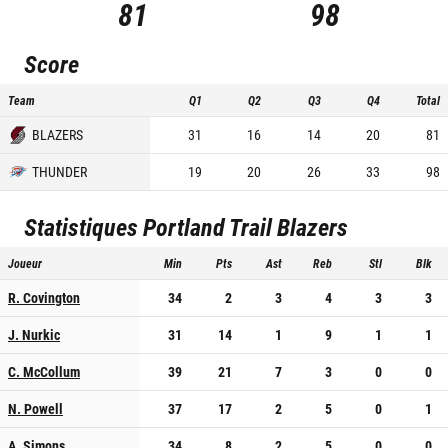
81
98
Score
Team
Q1
Q2
Q3
Q4
Total
BLAZERS
31
16
14
20
81
THUNDER
19
20
26
33
98
Statistiques
Portland Trail Blazers
Joueur
Min
Pts
Ast
Reb
Stl
Blk
R. Covington
34
2
3
4
3
3
J. Nurkic
31
14
1
9
1
1
C. McCollum
39
21
7
3
0
0
N. Powell
37
17
2
5
0
1
A. Simons
34
8
2
5
0
0