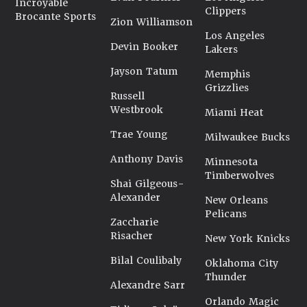
Incroyable
Clippers
Brocante Sports
Zion Williamson
Los Angeles
Devin Booker
Lakers
Jayson Tatum
Memphis
Grizzlies
Russell
Westbrook
Miami Heat
Trae Young
Milwaukee Bucks
Anthony Davis
Minnesota
Timberwolves
Shai Gilgeous-
Alexander
New Orleans
Pelicans
Zaccharie
Risacher
New York Knicks
Bilal Coulibaly
Oklahoma City
Thunder
Alexandre Sarr
Orlando Magic