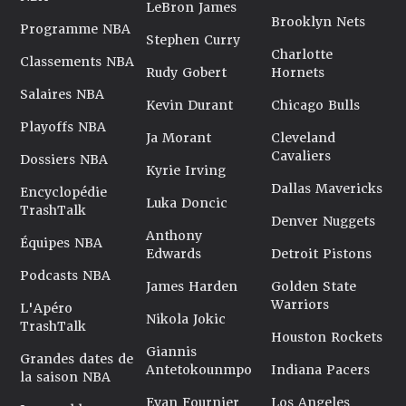
LeBron James
Brooklyn Nets
Programme NBA
Stephen Curry
Charlotte
Classements NBA
Rudy Gobert
Hornets
Salaires NBA
Kevin Durant
Chicago Bulls
Playoffs NBA
Ja Morant
Cleveland
Cavaliers
Dossiers NBA
Kyrie Irving
Dallas Mavericks
Encyclopédie
Luka Doncic
TrashTalk
Denver Nuggets
Anthony
Équipes NBA
Edwards
Detroit Pistons
Podcasts NBA
James Harden
Golden State
Warriors
L'Apéro
Nikola Jokic
TrashTalk
Houston Rockets
Giannis
Grandes dates de
Antetokounmpo
Indiana Pacers
la saison NBA
Evan Fournier
Los Angeles