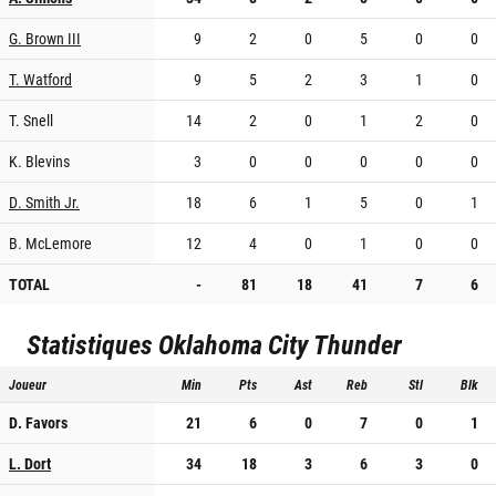
G. Brown III
9
2
0
5
0
0
T. Watford
9
5
2
3
1
0
T. Snell
14
2
0
1
2
0
K. Blevins
3
0
0
0
0
0
D. Smith Jr.
18
6
1
5
0
1
B. McLemore
12
4
0
1
0
0
TOTAL
-
81
18
41
7
6
Statistiques
Oklahoma City Thunder
Joueur
Min
Pts
Ast
Reb
Stl
Blk
D. Favors
21
6
0
7
0
1
L. Dort
34
18
3
6
3
0