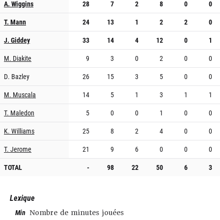
A. Wiggins
28
7
2
8
0
0
T. Mann
24
13
1
2
2
0
J. Giddey
33
14
4
12
0
1
M. Diakite
9
3
0
2
0
0
D. Bazley
26
15
3
5
0
0
M. Muscala
14
5
1
3
1
1
T. Maledon
5
0
0
1
0
0
K. Williams
25
8
2
4
0
0
T. Jerome
21
9
6
0
0
0
TOTAL
-
98
22
50
6
3
Lexique
Min
Nombre de minutes jouées