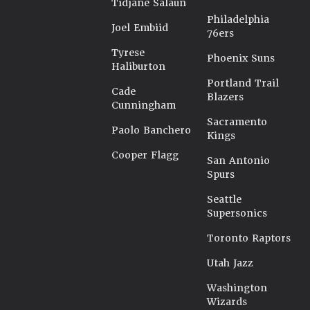
Tidjane Salaün
Philadelphia
Joel Embiid
76ers
Tyrese
Phoenix Suns
Haliburton
Portland Trail
Cade
Blazers
Cunningham
Sacramento
Paolo Banchero
Kings
Cooper Flagg
San Antonio
Spurs
Seattle
Supersonics
Toronto Raptors
Utah Jazz
Washington
Wizards