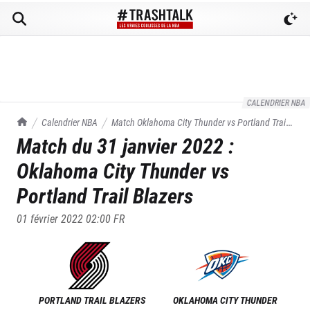
CALENDRIER NBA
TrashTalk Actu NBA
Calendrier NBA
Match
Oklahoma City Thunder
vs
Portland Trail
Match du
31 janvier 2022
:
Blazers
du
31/01/2022
Oklahoma City Thunder
vs
Portland Trail Blazers
01 février 2022 02:00
FR
PORTLAND TRAIL BLAZERS
OKLAHOMA CITY THUNDER