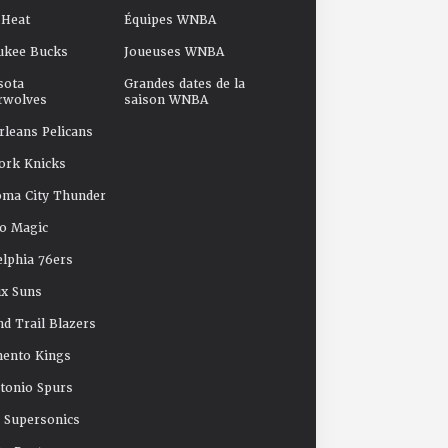
 Heat
Équipes WNBA
ukee Bucks
Joueuses WNBA
sota
Grandes dates de la
rwolves
saison WNBA
leans Pelicans
ork Knicks
oma City Thunder
o Magic
elphia 76ers
x Suns
nd Trail Blazers
mento Kings
tonio Spurs
e Supersonics