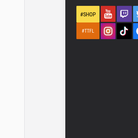
#SHOP
#TTFL