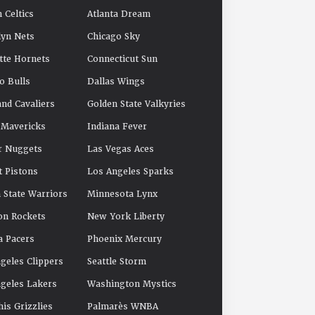
 Celtics
Atlanta Dream
yn Nets
Chicago Sky
tte Hornets
Connecticut Sun
o Bulls
Dallas Wings
and Cavaliers
Golden State Valkyries
 Mavericks
Indiana Fever
r Nuggets
Las Vegas Aces
t Pistons
Los Angeles Sparks
 State Warriors
Minnesota Lynx
on Rockets
New York Liberty
a Pacers
Phoenix Mercury
geles Clippers
Seattle Storm
geles Lakers
Washington Mystics
s Grizzlies
Palmarès WNBA