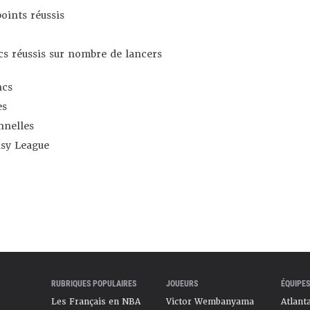
oints réussis
s réussis sur nombre de lancers
ncs
es
nnelles
asy League
RUBRIQUES POPULAIRES
JOUEURS
ÉQUIPES
Les Français en NBA
Victor Wembanyama
Atlant