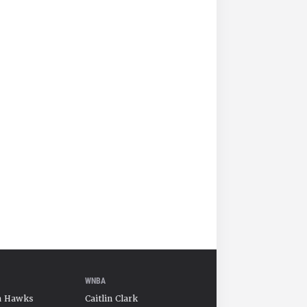
WNBA
a Hawks
Caitlin Clark