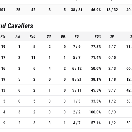
101
25
42
3
5
38 / 81
46.9%
13 / 32
40
nd Cavaliers
Pts
Ast
Reb
Stl
Blk
FG
FG%
3P
19
1
5
2
0
7 / 9
77.8%
5 / 7
71
17
2
11
1
1
5 / 7
71.4%
0 / 0
16
3
6
4
2
6 / 12
50.0%
2 / 3
66
19
5
2
0
0
8 / 21
38.1%
1 / 8
12
13
6
2
1
0
5 / 11
45.5%
3 / 7
42
3
0
5
0
0
1 / 3
33.3%
1 / 2
50
4
3
2
0
0
2 / 2
100.0%
0 / 0
9
2
3
3
1
4 / 7
57.1%
1 / 2
50