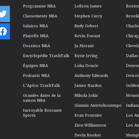
Programme NBA
LeBron James
Boston
Classements NBA
Stephen Curry
Brookl
Salaires NBA
Rudy Gobert
Charlo
Playoffs NBA
Kevin Durant
Chicag
Dossiers NBA
Ja Morant
Clevel
Encyclopédie TrashTalk
Kyrie Irving
Dallas
Équipes NBA
Luka Doncic
Denve
Podcasts NBA
Anthony Edwards
Detroi
L'Apéro TrashTalk
James Harden
Golden
Grandes dates de la
Nikola Jokic
Houst
saison NBA
Giannis Antetokounmpo
Indian
Incroyable Brocante
Sports
Evan Fournier
Los An
Zion Williamson
Los An
Devin Booker
Memphi