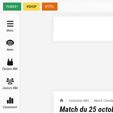
PARIER !
#SHOP
#TTFL
Menu
News
Équipes NBA
Joueurs NBA
TrashTalk Actu NBA
Calendrier NBA
Match
Clevel
Match du
25 octo
Classement