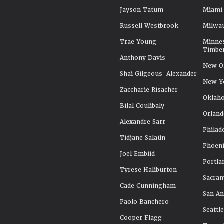
Jayson Tatum
Miami
Russell Westbrook
Milwa
Trae Young
Minne
Timbe
Anthony Davis
New Or
Shai Gilgeous-Alexander
New Y
Zaccharie Risacher
Oklah
Bilal Coulibaly
Orland
Alexandre Sarr
Philad
Tidjane Salaün
Phoeni
Joel Embiid
Portla
Tyrese Haliburton
Sacra
Cade Cunningham
San An
Paolo Banchero
Seattl
Cooper Flagg