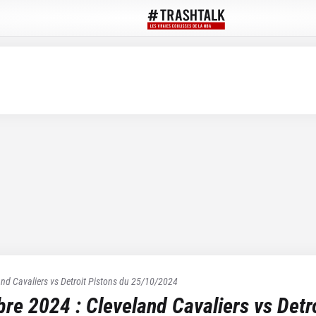
and Cavaliers
vs
Detroit Pistons
du
25/10/2024
bre 2024
:
Cleveland Cavaliers
vs
Detr