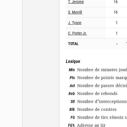
T. Jerome
16
S. Merrill
16
J. Tyson
1
C. Porter Jr.
1
TOTAL
-
Lexique
Min
Nombre de minutes joué
Pts
Nombre de points marq
Ast
Nombre de passes décis
Reb
Nombre de rebonds
Stl
Nombre d’interceptions
Blk
Nombre de contres
FG
Nombre de tirs réussis 
FG%
Adresse au tir