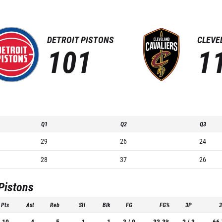
DETROIT PISTONS
CLEVE
101
1
Q1
Q2
Q3
29
26
24
28
37
26
 Pistons
Pts
Ast
Reb
Stl
Blk
FG
FG%
3P
10
4
5
1
1
3 / 9
33.3%
2 / 3
66