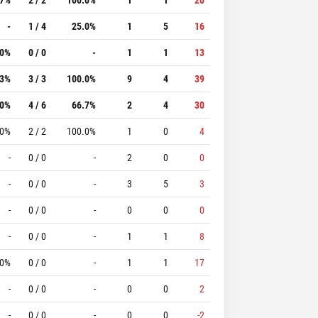
-
1 / 4
25.0%
1
5
16
.0%
0 / 0
-
1
1
13
.3%
3 / 3
100.0%
9
4
39
.0%
4 / 6
66.7%
2
4
30
.0%
2 / 2
100.0%
1
0
4
-
0 / 0
-
2
0
0
-
0 / 0
-
3
5
3
-
0 / 0
-
0
0
0
-
0 / 0
-
1
1
8
.0%
0 / 0
-
1
1
17
-
0 / 0
-
0
0
2
-
0 / 0
-
0
0
-2