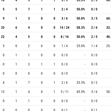
5
5
7
1
1
2 / 4
50.0%
0 / 0
9
1
3
0
0
3 / 6
50.0%
3 / 5
60
33
6
4
0
0
14 / 24
58.3%
2 / 6
33
22
4
5
0
0
8 / 16
50.0%
2 / 5
40
5
0
2
0
0
1 / 4
25.0%
1 / 4
25
0
1
1
0
0
0 / 0
-
0 / 0
0
1
3
1
1
0 / 0
-
0 / 0
0
0
0
0
0
0 / 0
-
0 / 0
4
1
7
0
1
2 / 6
33.3%
0 / 2
13
1
4
0
1
5 / 11
45.5%
3 / 6
50
0
1
1
0
0
0 / 0
-
0 / 0
0
0
0
0
0
0 / 1
-
0 / 1