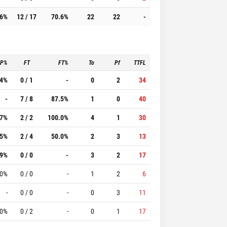
.6%
12 / 17
70.6%
22
22
-
3P%
FT
FT%
To
Pf
TTFL
.4%
0 / 1
-
0
2
34
-
7 / 8
87.5%
1
0
40
.7%
2 / 2
100.0%
4
1
30
.5%
2 / 4
50.0%
2
3
13
.9%
0 / 0
-
3
2
17
.0%
0 / 0
-
1
2
6
-
0 / 0
-
0
3
11
.0%
0 / 2
-
0
1
17