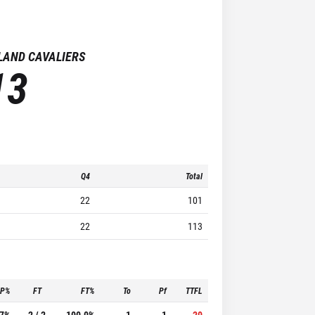
LAND CAVALIERS
13
Q4
Total
22
101
22
113
3P%
FT
FT%
To
Pf
TTFL
.7%
2 / 2
100.0%
1
1
20