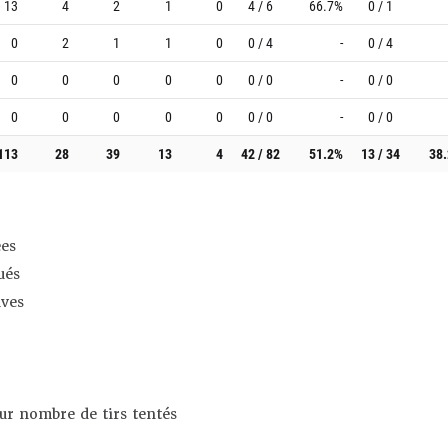
13
4
2
1
0
4 / 6
66.7%
0 / 1
0
2
1
1
0
0 / 4
-
0 / 4
0
0
0
0
0
0 / 0
-
0 / 0
0
0
0
0
0
0 / 0
-
0 / 0
113
28
39
13
4
42 / 82
51.2%
13 / 34
38
es
ués
ives
sur nombre de tirs tentés