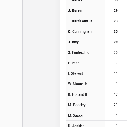
J. Duren
29
T. Hardaway Jr.
23
C. Cunningham
35
J. Ivey
29
S. Fontecchio
20
P. Reed
7
I. Stewart
11
W. Moore Jr.
1
R. Holland II
17
M. Beasley
29
M. Sasser
1
D. Jenkins
1