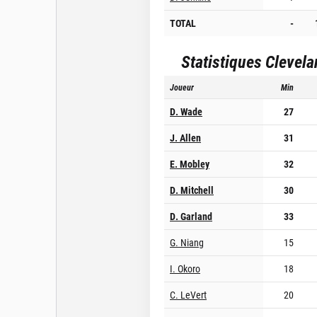
TOTAL
-
Statistiques
Clevela
Joueur
Min
D. Wade
27
J. Allen
31
E. Mobley
32
D. Mitchell
30
D. Garland
33
G. Niang
15
I. Okoro
18
C. LeVert
20