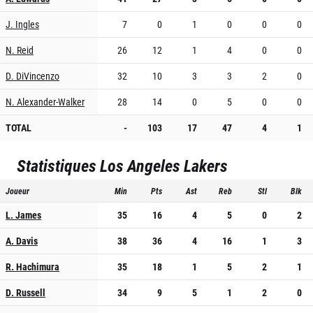
J. Ingles
7
0
1
0
0
0
N. Reid
26
12
1
4
0
0
D. DiVincenzo
32
10
3
3
2
0
N. Alexander-Walker
28
14
0
5
0
0
TOTAL
-
103
17
47
4
1
Statistiques
Los Angeles Lakers
Joueur
Min
Pts
Ast
Reb
Stl
Blk
L. James
35
16
4
5
0
2
A. Davis
38
36
4
16
1
3
R. Hachimura
35
18
1
5
2
1
D. Russell
34
9
5
1
2
0