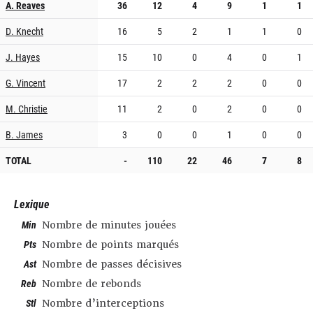
A. Reaves
36
12
4
9
1
1
D. Knecht
16
5
2
1
1
0
J. Hayes
15
10
0
4
0
1
G. Vincent
17
2
2
2
0
0
M. Christie
11
2
0
2
0
0
B. James
3
0
0
1
0
0
TOTAL
-
110
22
46
7
8
Lexique
Min
Nombre de minutes jouées
Pts
Nombre de points marqués
Ast
Nombre de passes décisives
Reb
Nombre de rebonds
Stl
Nombre d’interceptions