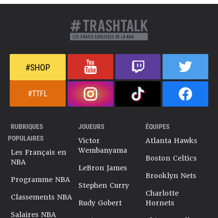
#SHOP
#TTFL
RUBRIQUES
JOUEURS
ÉQUIPES
POPULAIRES
Victor
Atlanta Hawks
Wembanyama
Les Français en
Boston Celtics
NBA
LeBron James
Brooklyn Nets
Programme NBA
Stephen Curry
Charlotte
Classements NBA
Rudy Gobert
Hornets
Salaires NBA