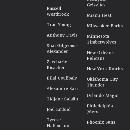
Grizzlies
Russell
Westbrook
Miami Heat
Trae Young
Milwaukee Bucks
Anthony Davis
Minnesota
Timberwolves
Shai Gilgeous-
Alexander
New Orleans
Pelicans
Zaccharie
Risacher
New York Knicks
Bilal Coulibaly
Oklahoma City
Thunder
Alexandre Sarr
Orlando Magic
Tidjane Salaün
Philadelphia
Joel Embiid
76ers
Tyrese
Phoenix Suns
Haliburton