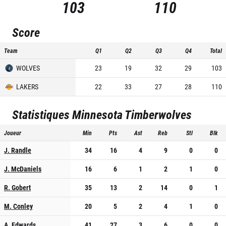
103
110
Score
Team
Q1
Q2
Q3
Q4
Total
WOLVES
23
19
32
29
103
LAKERS
22
33
27
28
110
Statistiques
Minnesota Timberwolves
Joueur
Min
Pts
Ast
Reb
Stl
Blk
J. Randle
34
16
4
9
0
0
J. McDaniels
16
6
1
2
1
0
R. Gobert
35
13
2
14
0
1
M. Conley
20
5
2
4
1
0
A. Edwards
41
27
3
6
0
0