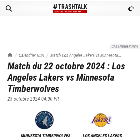
CALENDRIER NBA
TrashTalk Actu NBA
Calendrier NBA
Match
Los Angeles Lakers
vs
Minnesota
Match du
22 octobre 2024
:
Los
Timberwolves
du
22/10/2024
Angeles Lakers
vs
Minnesota
Timberwolves
23 octobre 2024 04:00
FR
MINNESOTA TIMBERWOLVES
LOS ANGELES LAKERS