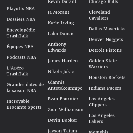
Kevin Durant
Chicago Bulls
Playoffs NBA
Ja Morant
Cleveland
Cavaliers
Dossiers NBA
Kyrie Irving
Dallas Mavericks
Encyclopédie
Luka Doncic
TrashTalk
Denver Nuggets
Anthony
Équipes NBA
Edwards
Detroit Pistons
Podcasts NBA
James Harden
Golden State
Warriors
L'Apéro
Nikola Jokic
TrashTalk
Houston Rockets
Giannis
Grandes dates de
Antetokounmpo
Indiana Pacers
la saison NBA
Evan Fournier
Los Angeles
Incroyable
Clippers
Brocante Sports
Zion Williamson
Los Angeles
Devin Booker
Lakers
Jayson Tatum
Memphis