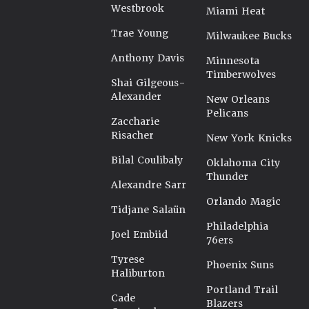
Westbrook
Miami Heat
Trae Young
Milwaukee Bucks
Anthony Davis
Minnesota
Timberwolves
Shai Gilgeous-
Alexander
New Orleans
Pelicans
Zaccharie
Risacher
New York Knicks
Bilal Coulibaly
Oklahoma City
Thunder
Alexandre Sarr
Orlando Magic
Tidjane Salaün
Philadelphia
Joel Embiid
76ers
Tyrese
Phoenix Suns
Haliburton
Portland Trail
Cade
Blazers