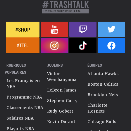
#SHOP
#TTFL
RUBRIQUES
JOUEURS
ÉQUIPES
POPULAIRES
Victor
Atlanta Hawks
Wembanyama
Les Français en
Boston Celtics
NBA
LeBron James
Brooklyn Nets
Programme NBA
Stephen Curry
Charlotte
Classements NBA
Rudy Gobert
Hornets
Salaires NBA
Kevin Durant
Chicago Bulls
Playoffs NBA