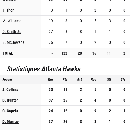
J. Thor
13
1
0
2
0
0
M. Williams
19
8
0
5
3
0
D. Smith Jr.
27
8
8
1
1
0
B. McGowens
26
7
0
2
0
0
TOTAL
-
122
28
36
11
2
Statistiques
Atlanta Hawks
Joueur
Min
Pts
Ast
Reb
Stl
Blk
J. Collins
33
11
2
5
0
0
D. Hunter
37
25
2
4
0
0
C. Capela
24
12
0
9
2
1
D. Murray
37
26
3
3
1
0