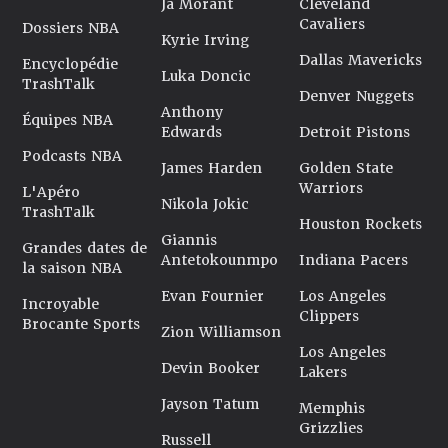
Ja Morant
Cleveland
Cavaliers
Dossiers NBA
Kyrie Irving
Dallas Mavericks
Encyclopédie
Luka Doncic
TrashTalk
Denver Nuggets
Anthony
Équipes NBA
Edwards
Detroit Pistons
Podcasts NBA
James Harden
Golden State
Warriors
L'Apéro
Nikola Jokic
TrashTalk
Houston Rockets
Giannis
Grandes dates de
Antetokounmpo
Indiana Pacers
la saison NBA
Evan Fournier
Los Angeles
Incroyable
Clippers
Brocante Sports
Zion Williamson
Los Angeles
Devin Booker
Lakers
Jayson Tatum
Memphis
Grizzlies
Russell