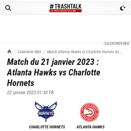
CALENDRIER NBA
TrashTalk Actu NBA
Calendrier NBA
Match
Atlanta Hawks
vs
Charlotte Hornets
du
Match du
21 janvier 2023
:
21/01/2023
Atlanta Hawks
vs
Charlotte
Hornets
22 janvier 2023 01:30
FR
CHARLOTTE HORNETS
ATLANTA HAWKS