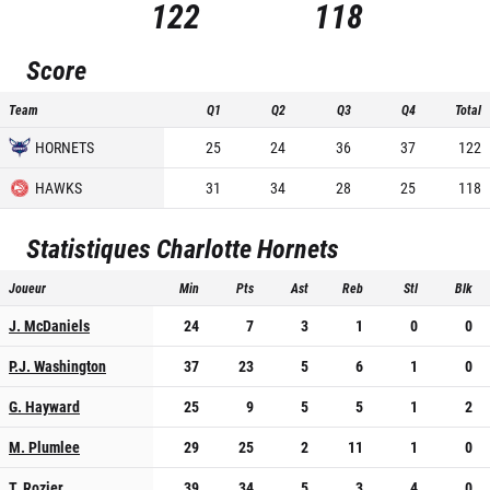
122
118
Score
Team
Q1
Q2
Q3
Q4
Total
HORNETS
25
24
36
37
122
HAWKS
31
34
28
25
118
Statistiques
Charlotte Hornets
Joueur
Min
Pts
Ast
Reb
Stl
Blk
J. McDaniels
24
7
3
1
0
0
P.J. Washington
37
23
5
6
1
0
G. Hayward
25
9
5
5
1
2
M. Plumlee
29
25
2
11
1
0
T. Rozier
39
34
5
3
4
0