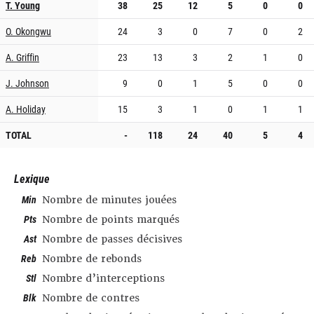
T. Young
38
25
12
5
0
0
O. Okongwu
24
3
0
7
0
2
A. Griffin
23
13
3
2
1
0
J. Johnson
9
0
1
5
0
0
A. Holiday
15
3
1
0
1
1
TOTAL
-
118
24
40
5
4
Lexique
Min
Nombre de minutes jouées
Pts
Nombre de points marqués
Ast
Nombre de passes décisives
Reb
Nombre de rebonds
Stl
Nombre d’interceptions
Blk
Nombre de contres