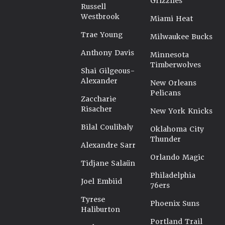
Grizzlies
Russell
Westbrook
Miami Heat
Trae Young
Milwaukee Bucks
Anthony Davis
Minnesota
Timberwolves
Shai Gilgeous-
Alexander
New Orleans
Pelicans
Zaccharie
Risacher
New York Knicks
Bilal Coulibaly
Oklahoma City
Thunder
Alexandre Sarr
Orlando Magic
Tidjane Salaün
Philadelphia
Joel Embiid
76ers
Tyrese
Phoenix Suns
Haliburton
Portland Trail