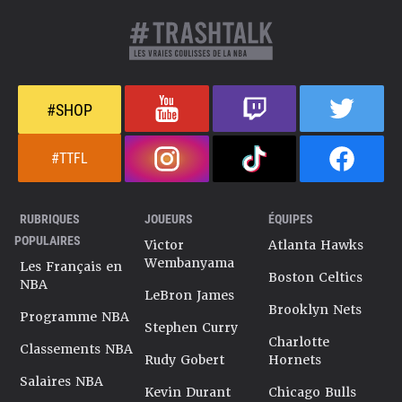
#SHOP
#TTFL
RUBRIQUES
JOUEURS
ÉQUIPES
POPULAIRES
Victor
Atlanta Hawks
Wembanyama
Les Français en
Boston Celtics
NBA
LeBron James
Brooklyn Nets
Programme NBA
Stephen Curry
Charlotte
Classements NBA
Rudy Gobert
Hornets
Salaires NBA
Kevin Durant
Chicago Bulls