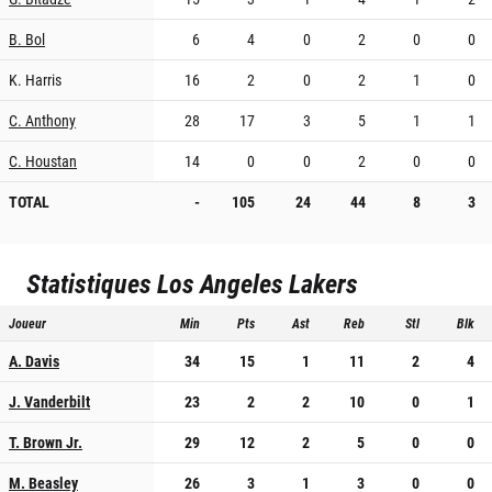
B. Bol
6
4
0
2
0
0
K. Harris
16
2
0
2
1
0
C. Anthony
28
17
3
5
1
1
C. Houstan
14
0
0
2
0
0
TOTAL
-
105
24
44
8
3
Statistiques
Los Angeles Lakers
Joueur
Min
Pts
Ast
Reb
Stl
Blk
A. Davis
34
15
1
11
2
4
J. Vanderbilt
23
2
2
10
0
1
T. Brown Jr.
29
12
2
5
0
0
M. Beasley
26
3
1
3
0
0