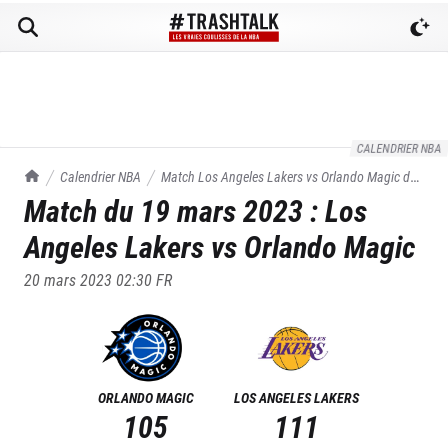
CALENDRIER NBA
TrashTalk Actu NBA
Calendrier NBA
Match
Los Angeles Lakers
vs
Orlando Magic
du
Match du
19 mars 2023
:
Los
19/03/2023
Angeles Lakers
vs
Orlando Magic
20 mars 2023 02:30
FR
ORLANDO MAGIC
LOS ANGELES LAKERS
105
111