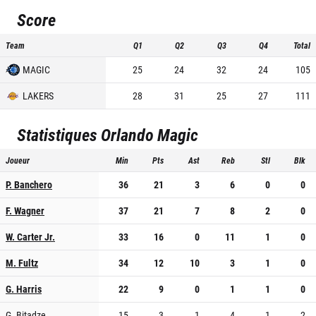
Score
Team
Q1
Q2
Q3
Q4
Total
MAGIC
25
24
32
24
105
LAKERS
28
31
25
27
111
Statistiques
Orlando Magic
Joueur
Min
Pts
Ast
Reb
Stl
Blk
P. Banchero
36
21
3
6
0
0
F. Wagner
37
21
7
8
2
0
W. Carter Jr.
33
16
0
11
1
0
M. Fultz
34
12
10
3
1
0
G. Harris
22
9
0
1
1
0
G. Bitadze
15
3
1
4
1
2