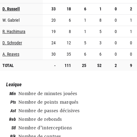
D. Russell
33
18
6
1
0
2
W. Gabriel
20
6
1
8
0
1
R. Hachimura
19
8
1
5
0
1
D. Schroder
24
12
5
3
0
0
A. Reaves
30
35
6
6
0
0
TOTAL
-
111
25
52
2
9
Lexique
Min
Nombre de minutes jouées
Pts
Nombre de points marqués
Ast
Nombre de passes décisives
Reb
Nombre de rebonds
Stl
Nombre d’interceptions
Blk
Nombre de contres