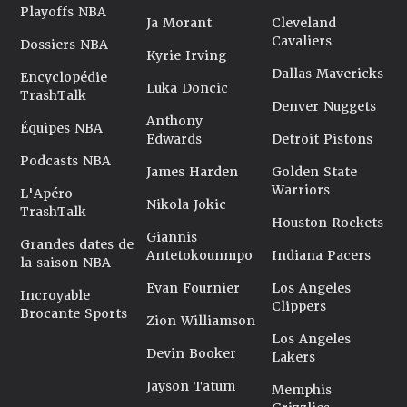
Playoffs NBA
Ja Morant
Cleveland
Cavaliers
Dossiers NBA
Kyrie Irving
Dallas Mavericks
Encyclopédie
Luka Doncic
TrashTalk
Denver Nuggets
Anthony
Équipes NBA
Edwards
Detroit Pistons
Podcasts NBA
James Harden
Golden State
Warriors
L'Apéro
Nikola Jokic
TrashTalk
Houston Rockets
Giannis
Grandes dates de
Antetokounmpo
Indiana Pacers
la saison NBA
Evan Fournier
Los Angeles
Incroyable
Clippers
Brocante Sports
Zion Williamson
Los Angeles
Devin Booker
Lakers
Jayson Tatum
Memphis