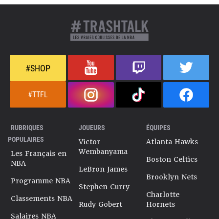
#SHOP
#TTFL
RUBRIQUES
JOUEURS
ÉQUIPES
POPULAIRES
Victor
Atlanta Hawks
Wembanyama
Les Français en
Boston Celtics
NBA
LeBron James
Brooklyn Nets
Programme NBA
Stephen Curry
Charlotte
Classements NBA
Rudy Gobert
Hornets
Salaires NBA