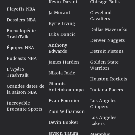
Kevin Durant
Chicago Bulls
Playoffs NBA
Ja Morant
Cleveland
Cavaliers
Dossiers NBA
Kyrie Irving
Dallas Mavericks
Encyclopédie
Luka Doncic
TrashTalk
Denver Nuggets
Anthony
Équipes NBA
Edwards
Detroit Pistons
Podcasts NBA
James Harden
Golden State
Warriors
L'Apéro
Nikola Jokic
TrashTalk
Houston Rockets
Giannis
Grandes dates de
Antetokounmpo
Indiana Pacers
la saison NBA
Evan Fournier
Los Angeles
Incroyable
Clippers
Brocante Sports
Zion Williamson
Los Angeles
Devin Booker
Lakers
Jayson Tatum
Memphis