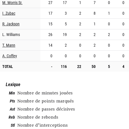
M. Morris Sr.
27
17
1
7
0
0
I. Zubac
17
3
2
8
1
0
R. Jackson
15
5
2
1
0
0
L. Williams
26
19
2
2
2
0
T. Mann
14
2
0
2
0
0
A. Coffey
0
0
0
0
0
0
TOTAL
-
116
22
50
5
4
Lexique
Min
Nombre de minutes jouées
Pts
Nombre de points marqués
Ast
Nombre de passes décisives
Reb
Nombre de rebonds
Stl
Nombre d’interceptions