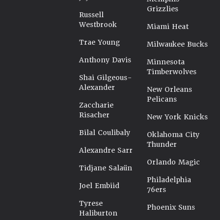
Grizzlies
Russell
Westbrook
Miami Heat
Trae Young
Milwaukee Bucks
Anthony Davis
Minnesota
Timberwolves
Shai Gilgeous-
Alexander
New Orleans
Pelicans
Zaccharie
Risacher
New York Knicks
Bilal Coulibaly
Oklahoma City
Thunder
Alexandre Sarr
Orlando Magic
Tidjane Salaün
Philadelphia
Joel Embiid
76ers
Tyrese
Phoenix Suns
Haliburton