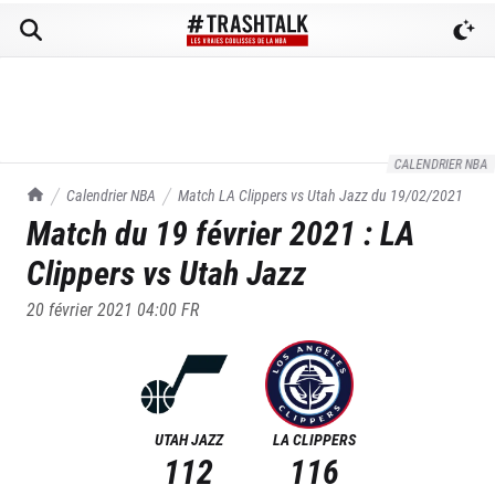
CALENDRIER NBA
TrashTalk Actu NBA
Calendrier NBA
Match
LA Clippers
vs
Utah Jazz
du
19/02/2021
Match du
19 février 2021
:
LA
Clippers
vs
Utah Jazz
20 février 2021 04:00
FR
UTAH JAZZ
LA CLIPPERS
112
116