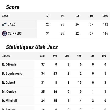
Score
Team
Q1
Q2
Q3
Q4
Total
JAZZ
23
26
26
37
112
CLIPPERS
31
26
22
37
116
Statistiques
Utah Jazz
Joueur
Min
Pts
Ast
Reb
Stl
Blk
R. O'Neale
37
0
3
6
0
0
B. Bogdanovic
34
23
2
2
0
1
R. Gobert
31
8
1
15
0
3
M. Conley
25
16
0
0
1
1
D. Mitchell
34
35
5
4
3
0
D. Favors
16
6
0
7
1
0