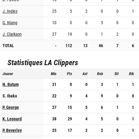
J. Ingles
25
5
2
0
0
1
G. Niang
10
0
0
3
0
0
J. Clarkson
27
19
0
1
2
0
TOTAL
-
112
13
46
7
6
Statistiques
LA Clippers
Joueur
Min
Pts
Ast
Reb
Stl
Blk
N. Batum
31
0
0
3
1
1
S. Ibaka
22
9
4
9
0
0
P. George
27
15
5
6
1
1
K. Leonard
38
29
4
5
0
1
P. Beverley
25
17
2
2
0
1