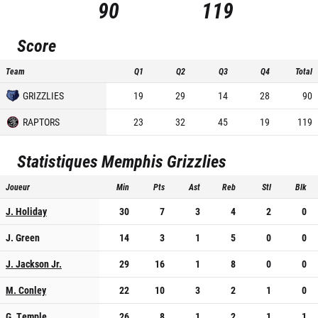
90
119
Score
Team
Q1
Q2
Q3
Q4
Total
GRIZZLIES
19
29
14
28
90
RAPTORS
23
32
45
19
119
Statistiques
Memphis Grizzlies
Joueur
Min
Pts
Ast
Reb
Stl
Blk
J. Holiday
30
7
3
4
2
0
J. Green
14
3
1
5
0
0
J. Jackson Jr.
29
16
1
8
0
0
M. Conley
22
10
3
2
1
0
G. Temple
26
8
1
2
1
1