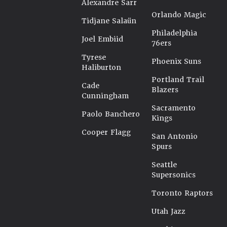
Alexandre Sarr
Orlando Magic
Tidjane Salaün
Philadelphia
Joel Embiid
76ers
Tyrese
Phoenix Suns
Haliburton
Portland Trail
Cade
Blazers
Cunningham
Sacramento
Paolo Banchero
Kings
Cooper Flagg
San Antonio
Spurs
Seattle
Supersonics
Toronto Raptors
Utah Jazz