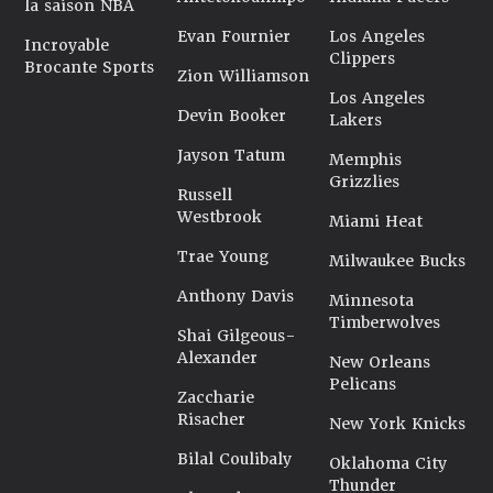
la saison NBA
Evan Fournier
Los Angeles
Incroyable
Clippers
Brocante Sports
Zion Williamson
Los Angeles
Devin Booker
Lakers
Jayson Tatum
Memphis
Grizzlies
Russell
Westbrook
Miami Heat
Trae Young
Milwaukee Bucks
Anthony Davis
Minnesota
Timberwolves
Shai Gilgeous-
Alexander
New Orleans
Pelicans
Zaccharie
Risacher
New York Knicks
Bilal Coulibaly
Oklahoma City
Thunder