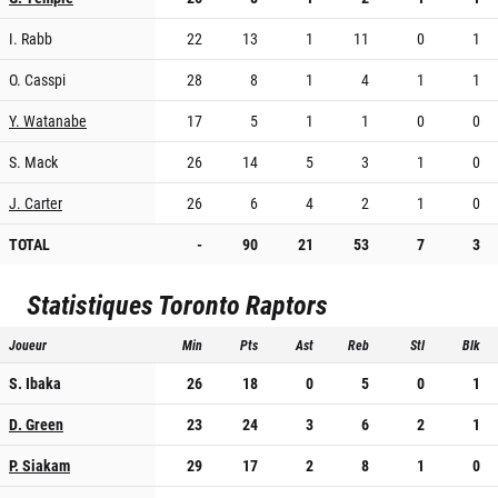
I. Rabb
22
13
1
11
0
1
O. Casspi
28
8
1
4
1
1
Y. Watanabe
17
5
1
1
0
0
S. Mack
26
14
5
3
1
0
J. Carter
26
6
4
2
1
0
TOTAL
-
90
21
53
7
3
Statistiques
Toronto Raptors
Joueur
Min
Pts
Ast
Reb
Stl
Blk
S. Ibaka
26
18
0
5
0
1
D. Green
23
24
3
6
2
1
P. Siakam
29
17
2
8
1
0