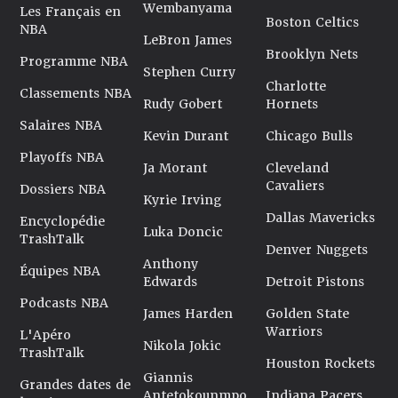
Wembanyama
Les Français en
Boston Celtics
NBA
LeBron James
Brooklyn Nets
Programme NBA
Stephen Curry
Charlotte
Classements NBA
Rudy Gobert
Hornets
Salaires NBA
Kevin Durant
Chicago Bulls
Playoffs NBA
Ja Morant
Cleveland
Cavaliers
Dossiers NBA
Kyrie Irving
Dallas Mavericks
Encyclopédie
Luka Doncic
TrashTalk
Denver Nuggets
Anthony
Équipes NBA
Edwards
Detroit Pistons
Podcasts NBA
James Harden
Golden State
Warriors
L'Apéro
Nikola Jokic
TrashTalk
Houston Rockets
Giannis
Grandes dates de
Antetokounmpo
Indiana Pacers