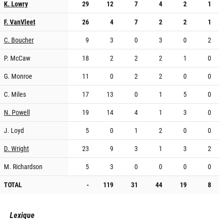
K. Lowry
29
12
7
4
2
1
F. VanVleet
26
4
7
2
2
1
C. Boucher
9
3
0
3
0
2
P. McCaw
18
2
2
2
1
0
G. Monroe
11
0
2
2
0
0
C. Miles
17
13
0
1
5
0
N. Powell
19
14
4
1
3
0
J. Loyd
5
0
1
2
0
0
D. Wright
23
9
3
1
3
2
M. Richardson
5
3
0
0
0
0
TOTAL
-
119
31
44
19
8
Lexique