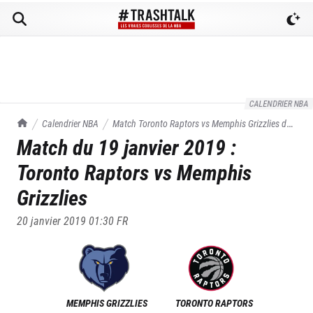
CALENDRIER NBA
TrashTalk Actu NBA
Calendrier NBA
Match
Toronto Raptors
vs
Memphis Grizzlies
du
Match du
19 janvier 2019
:
19/01/2019
Toronto Raptors
vs
Memphis
Grizzlies
20 janvier 2019 01:30
FR
MEMPHIS GRIZZLIES
TORONTO RAPTORS