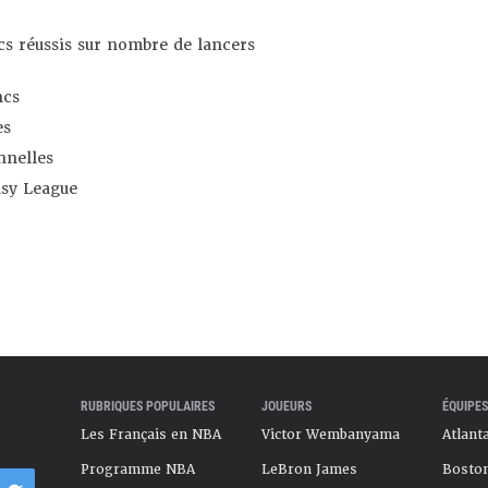
s réussis sur nombre de lancers
ncs
es
nnelles
asy League
RUBRIQUES POPULAIRES
JOUEURS
ÉQUIPES
Les Français en NBA
Victor Wembanyama
Atlant
Programme NBA
LeBron James
Boston