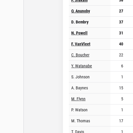
O. Anunoby
27
D. Bembry
37
N. Powell
31
F. VanVleet
40
C. Boucher
22
Y. Watanabe
6
S. Johnson
1
A. Baynes
15
M. Flynn
5
P. Watson
1
M. Thomas
17
T. Davis
1