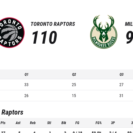
TORONTO RAPTORS
MI
110
Q1
Q2
Q3
33
25
27
26
15
31
 Raptors
Pts
Ast
Reb
Stl
Blk
FG
FG%
3P
27
5
6
1
2
9 / 18
50.0%
2 / 4
50