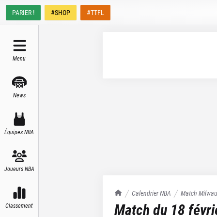
PARIER !
#SHOP
#TTFL
Menu
News
Équipes NBA
Joueurs NBA
TrashTalk Actu NBA
Calendrier NBA
Match
Milwau
Match du
18 févr
Classement