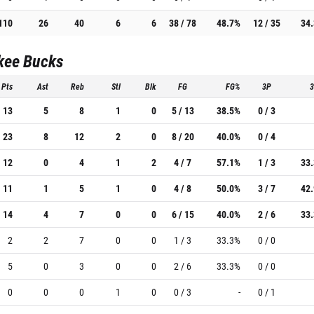
110
26
40
6
6
38 / 78
48.7%
12 / 35
34
kee Bucks
Pts
Ast
Reb
Stl
Blk
FG
FG%
3P
13
5
8
1
0
5 / 13
38.5%
0 / 3
23
8
12
2
0
8 / 20
40.0%
0 / 4
12
0
4
1
2
4 / 7
57.1%
1 / 3
33
11
1
5
1
0
4 / 8
50.0%
3 / 7
42
14
4
7
0
0
6 / 15
40.0%
2 / 6
33
2
2
7
0
0
1 / 3
33.3%
0 / 0
5
0
3
0
0
2 / 6
33.3%
0 / 0
0
0
0
1
0
0 / 3
-
0 / 1