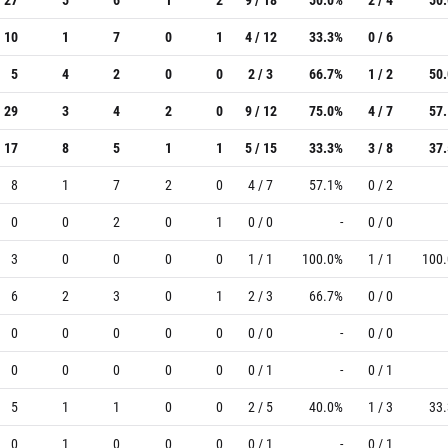
10
1
7
0
1
4 / 12
33.3%
0 / 6
5
4
2
0
0
2 / 3
66.7%
1 / 2
50
29
3
4
2
0
9 / 12
75.0%
4 / 7
57
17
8
5
1
1
5 / 15
33.3%
3 / 8
37
8
1
7
2
0
4 / 7
57.1%
0 / 2
0
0
2
0
1
0 / 0
-
0 / 0
3
0
0
0
0
1 / 1
100.0%
1 / 1
100
6
2
3
0
1
2 / 3
66.7%
0 / 0
0
0
0
0
0
0 / 0
-
0 / 0
0
0
0
0
0
0 / 1
-
0 / 1
5
1
1
0
0
2 / 5
40.0%
1 / 3
33
0
1
0
0
0
0 / 1
-
0 / 1