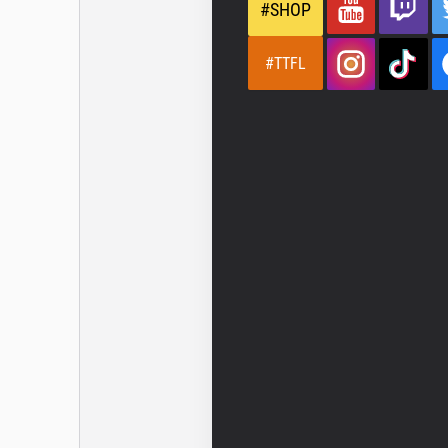
#SHOP
#TTFL