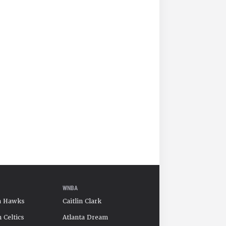
WNBA
a Hawks
Caitlin Clark
 Celtics
Atlanta Dream