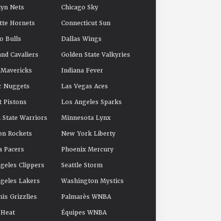
yn Nets
Chicago Sky
tte Hornets
Connecticut Sun
o Bulls
Dallas Wings
and Cavaliers
Golden State Valkyries
 Mavericks
Indiana Fever
r Nuggets
Las Vegas Aces
t Pistons
Los Angeles Sparks
 State Warriors
Minnesota Lynx
on Rockets
New York Liberty
a Pacers
Phoenix Mercury
geles Clippers
Seattle Storm
geles Lakers
Washington Mystics
s Grizzlies
Palmarès WNBA
 Heat
Équipes WNBA