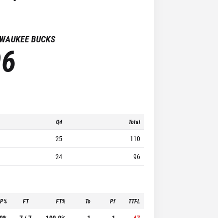
LWAUKEE BUCKS
96
Q4
Total
25
110
24
96
3P%
FT
FT%
To
Pf
TTFL
.0%
7 / 7
100.0%
1
1
47