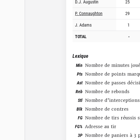
D.J. Augustin
25
P. Connaughton
29
J. Adams
1
TOTAL
-
Lexique
Min
Nombre de minutes joué
Pts
Nombre de points marq
Ast
Nombre de passes décis
Reb
Nombre de rebonds
Stl
Nombre d’interceptions
Blk
Nombre de contres
FG
Nombre de tirs réussis 
FG%
Adresse au tir
3P
Nombre de paniers à 3 p