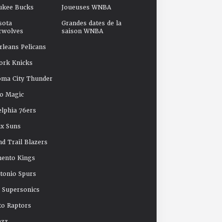
ukee Bucks
Joueuses WNBA
sota
Grandes dates de la
rwolves
saison WNBA
leans Pelicans
ork Knicks
oma City Thunder
o Magic
elphia 76ers
x Suns
nd Trail Blazers
mento Kings
tonio Spurs
e Supersonics
o Raptors
azz