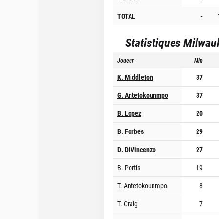
TOTAL
-
Statistiques
Milwau
Joueur
Min
K. Middleton
37
G. Antetokounmpo
37
B. Lopez
20
B. Forbes
29
D. DiVincenzo
27
B. Portis
19
T. Antetokounmpo
8
T. Craig
7