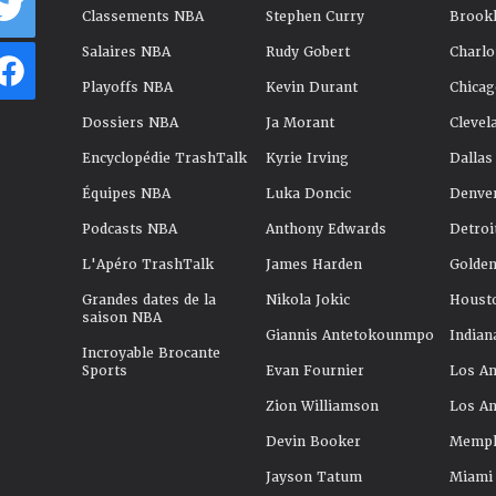
Classements NBA
Stephen Curry
Brookl
Salaires NBA
Rudy Gobert
Charlo
Playoffs NBA
Kevin Durant
Chicag
Dossiers NBA
Ja Morant
Clevel
Encyclopédie TrashTalk
Kyrie Irving
Dallas
Équipes NBA
Luka Doncic
Denve
Podcasts NBA
Anthony Edwards
Detroi
L'Apéro TrashTalk
James Harden
Golden
Grandes dates de la
Nikola Jokic
Houst
saison NBA
Giannis Antetokounmpo
Indian
Incroyable Brocante
Sports
Evan Fournier
Los An
Zion Williamson
Los An
Devin Booker
Memphi
Jayson Tatum
Miami