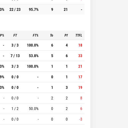
.3%
22 / 23
95.7%
9
21
-
3P%
FT
FT%
To
Pf
TTFL
-
3 / 3
100.0%
6
4
18
-
7 / 13
53.8%
5
6
33
.3%
3 / 3
100.0%
1
1
21
.9%
0 / 0
-
0
1
17
.3%
0 / 0
-
1
3
19
-
0 / 0
-
2
2
8
-
1 / 2
50.0%
0
2
6
-
0 / 0
-
0
0
-3