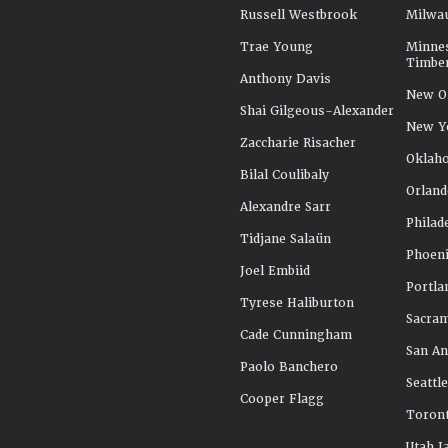
Russell Westbrook
Milwa
Trae Young
Minne
Timbe
Anthony Davis
New Or
Shai Gilgeous-Alexander
New Y
Zaccharie Risacher
Oklah
Bilal Coulibaly
Orland
Alexandre Sarr
Philad
Tidjane Salaün
Phoeni
Joel Embiid
Portla
Tyrese Haliburton
Sacra
Cade Cunningham
San An
Paolo Banchero
Seattl
Cooper Flagg
Toront
Utah J