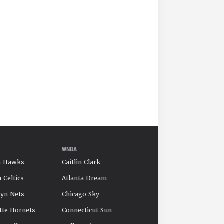
WNBA
a Hawks
Caitlin Clark
 Celtics
Atlanta Dream
yn Nets
Chicago Sky
tte Hornets
Connecticut Sun