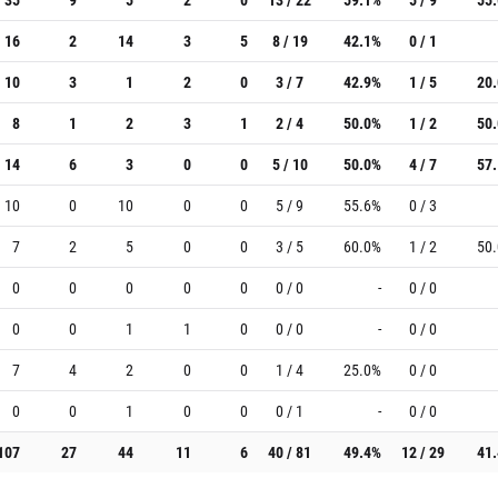
16
2
14
3
5
8 / 19
42.1%
0 / 1
10
3
1
2
0
3 / 7
42.9%
1 / 5
20
8
1
2
3
1
2 / 4
50.0%
1 / 2
50
14
6
3
0
0
5 / 10
50.0%
4 / 7
57
10
0
10
0
0
5 / 9
55.6%
0 / 3
7
2
5
0
0
3 / 5
60.0%
1 / 2
50
0
0
0
0
0
0 / 0
-
0 / 0
0
0
1
1
0
0 / 0
-
0 / 0
7
4
2
0
0
1 / 4
25.0%
0 / 0
0
0
1
0
0
0 / 1
-
0 / 0
107
27
44
11
6
40 / 81
49.4%
12 / 29
41