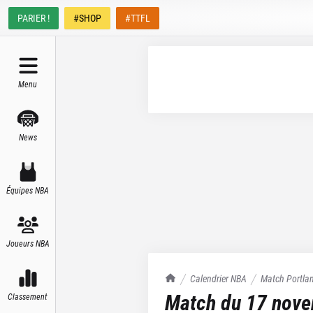
PARIER !
#SHOP
#TTFL
Menu
News
Équipes NBA
Joueurs NBA
TrashTalk Actu NBA
Calendrier NBA
Match
Portlan
Match du
17 nov
Classement