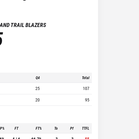
AND TRAIL BLAZERS
5
Q4
Total
25
107
20
95
3P%
FT
FT%
To
Pf
TTFL
.6%
4 / 6
66.7%
3
3
55