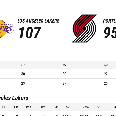
LOS ANGELES LAKERS
PORTL
107
9
Q1
Q2
Q3
30
30
22
23
27
25
eles Lakers
Pts
Ast
Reb
Stl
Blk
FG
FG%
3P
35
9
5
2
0
13 / 22
59.1%
5 / 9
55