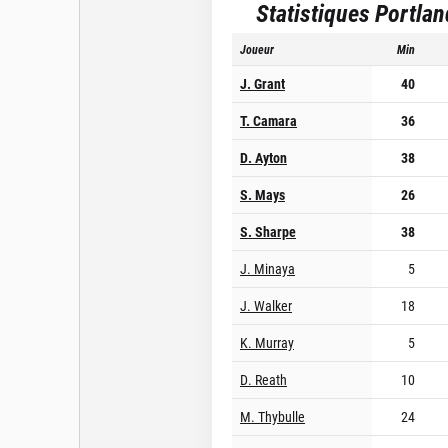
Statistiques
Portlan
Joueur
Min
J. Grant
40
T. Camara
36
D. Ayton
38
S. Mays
26
S. Sharpe
38
J. Minaya
5
J. Walker
18
K. Murray
5
D. Reath
10
M. Thybulle
24