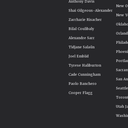
Anthony Davis
New Or
Shai Gilgeous-Alexander
New Y
Zaccharie Risacher
Oklah
Bilal Coulibaly
Orland
Alexandre Sarr
Philad
Tidjane Salaün
Phoeni
Joel Embiid
Portla
Tyrese Haliburton
Sacra
Cade Cunningham
San An
Paolo Banchero
Seattl
Cooper Flagg
Toront
Utah J
Washi