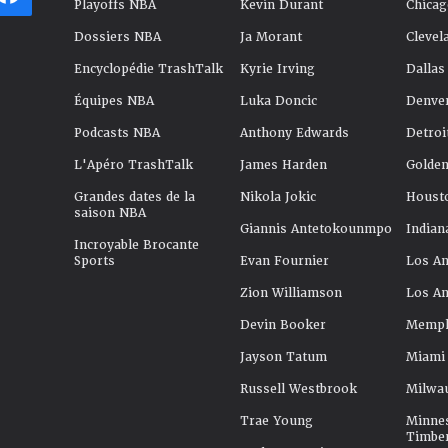
Playoffs NBA
Kevin Durant
Chicag
Dossiers NBA
Ja Morant
Clevel
Encyclopédie TrashTalk
Kyrie Irving
Dallas
Équipes NBA
Luka Doncic
Denve
Podcasts NBA
Anthony Edwards
Detroi
L'Apéro TrashTalk
James Harden
Golden
Grandes dates de la
Nikola Jokic
Houst
saison NBA
Giannis Antetokounmpo
Indian
Incroyable Brocante
Sports
Evan Fournier
Los An
Zion Williamson
Los An
Devin Booker
Memphi
Jayson Tatum
Miami
Russell Westbrook
Milwa
Trae Young
Minne
Timbe