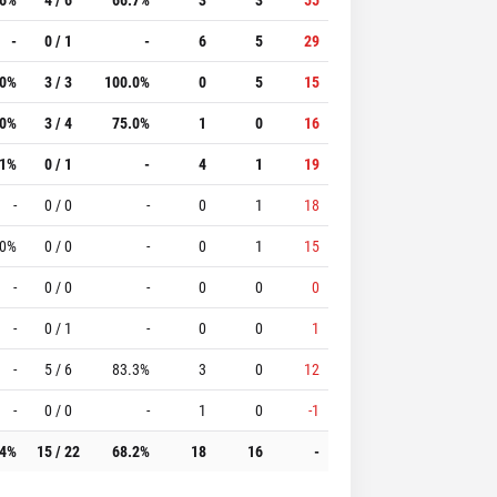
-
0 / 1
-
6
5
29
.0%
3 / 3
100.0%
0
5
15
.0%
3 / 4
75.0%
1
0
16
.1%
0 / 1
-
4
1
19
-
0 / 0
-
0
1
18
.0%
0 / 0
-
0
1
15
-
0 / 0
-
0
0
0
-
0 / 1
-
0
0
1
-
5 / 6
83.3%
3
0
12
-
0 / 0
-
1
0
-1
.4%
15 / 22
68.2%
18
16
-