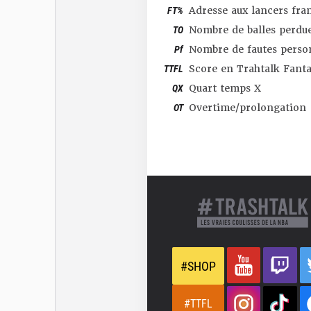
FT%
Adresse aux lancers fra
TO
Nombre de balles perdu
Pf
Nombre de fautes perso
TTFL
Score en Trahtalk Fant
QX
Quart temps X
OT
Overtime/prolongation
#SHOP
#TTFL