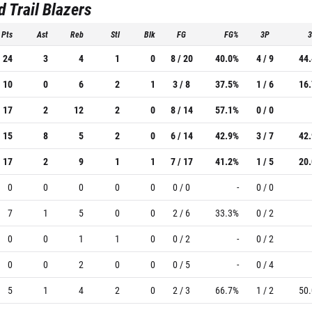
d Trail Blazers
Pts
Ast
Reb
Stl
Blk
FG
FG%
3P
24
3
4
1
0
8 / 20
40.0%
4 / 9
44
10
0
6
2
1
3 / 8
37.5%
1 / 6
16
17
2
12
2
0
8 / 14
57.1%
0 / 0
15
8
5
2
0
6 / 14
42.9%
3 / 7
42
17
2
9
1
1
7 / 17
41.2%
1 / 5
20
0
0
0
0
0
0 / 0
-
0 / 0
7
1
5
0
0
2 / 6
33.3%
0 / 2
0
0
1
1
0
0 / 2
-
0 / 2
0
0
2
0
0
0 / 5
-
0 / 4
5
1
4
2
0
2 / 3
66.7%
1 / 2
50