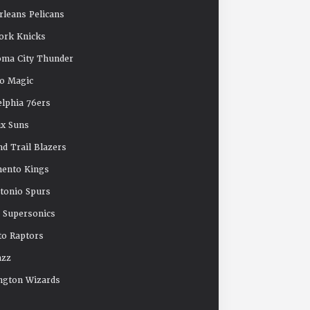
leans Pelicans
ork Knicks
oma City Thunder
o Magic
elphia 76ers
x Suns
nd Trail Blazers
mento Kings
tonio Spurs
e Supersonics
o Raptors
azz
ngton Wizards