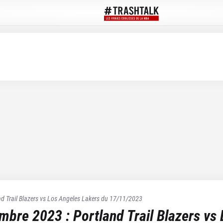
d Trail Blazers
vs
Los Angeles Lakers
du
17/11/2023
embre 2023
:
Portland Trail Blazers
vs