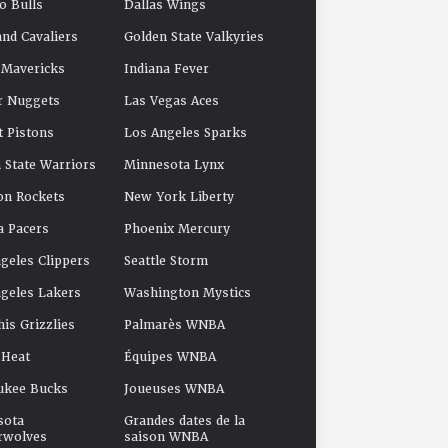
o Bulls
Dallas Wings
and Cavaliers
Golden State Valkyries
 Mavericks
Indiana Fever
r Nuggets
Las Vegas Aces
t Pistons
Los Angeles Sparks
 State Warriors
Minnesota Lynx
on Rockets
New York Liberty
a Pacers
Phoenix Mercury
geles Clippers
Seattle Storm
geles Lakers
Washington Mystics
s Grizzlies
Palmarès WNBA
 Heat
Équipes WNBA
ukee Bucks
Joueuses WNBA
sota
Grandes dates de la
rwolves
saison WNBA