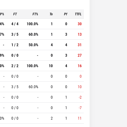
3P%
FT
FT%
To
Pf
TTFL
.4%
4 / 4
100.0%
1
0
30
.7%
3 / 5
60.0%
1
3
13
-
1 / 2
50.0%
4
4
31
.9%
0 / 0
-
0
3
27
.0%
2 / 2
100.0%
10
4
16
-
0 / 0
-
0
0
0
-
3 / 5
60.0%
0
0
10
-
0 / 0
-
0
1
-2
-
0 / 0
-
0
1
-7
.0%
0 / 0
-
2
1
11