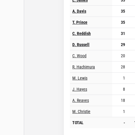
A. Davis
35
T. Prince
35
C. Reddish
31
D. Russell
29
C. Wood
20
R. Hachimura
28
M. Lewis
1
J. Hayes
8
A. Reaves
18
M. Christie
1
TOTAL
-