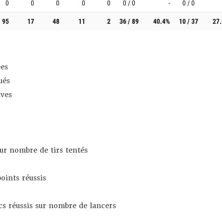
0
0
0
0
0
0 / 0
-
0 / 0
95
17
48
11
2
36 / 89
40.4%
10 / 37
27
es
ués
ives
sur nombre de tirs tentés
oints réussis
s réussis sur nombre de lancers