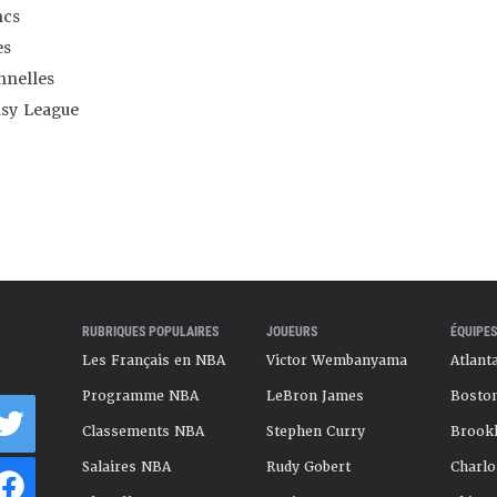
ncs
es
nnelles
asy League
RUBRIQUES POPULAIRES
JOUEURS
ÉQUIPES
Les Français en NBA
Victor Wembanyama
Atlant
Programme NBA
LeBron James
Boston
Classements NBA
Stephen Curry
Brookl
Salaires NBA
Rudy Gobert
Charlo