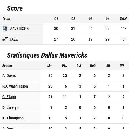
Score
Team
Q1
Q2
Q3
Q4
Total
MAVERICKS
30
31
26
27
114
JAZZ
27
26
19
29
101
Statistiques
Dallas Mavericks
Joueur
Min
Pts
Ast
Reb
Stl
Blk
A. Davis
25
25
2
6
2
2
P.J. Washington
23
6
3
6
1
1
C. Flagg
21
11
1
7
2
2
D. Lively II
7
2
0
6
0
1
K. Thompson
13
5
1
2
0
0
D. Powell
19
2
4
5
0
1