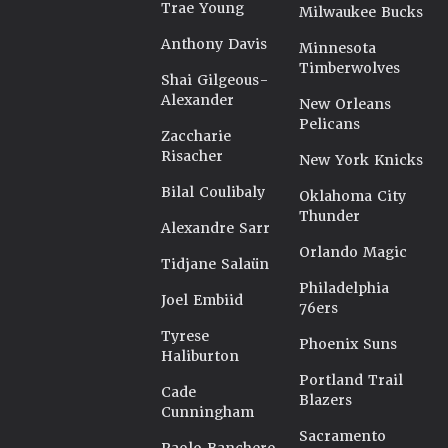
Trae Young
Milwaukee Bucks
Anthony Davis
Minnesota
Timberwolves
Shai Gilgeous-
Alexander
New Orleans
Pelicans
Zaccharie
Risacher
New York Knicks
Bilal Coulibaly
Oklahoma City
Thunder
Alexandre Sarr
Orlando Magic
Tidjane Salaün
Philadelphia
Joel Embiid
76ers
Tyrese
Phoenix Suns
Haliburton
Portland Trail
Cade
Blazers
Cunningham
Sacramento