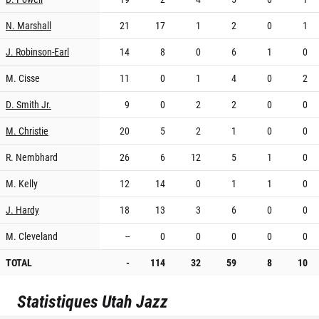
N. Marshall
21
17
1
2
0
1
J. Robinson-Earl
14
8
0
6
1
0
M. Cisse
11
0
1
4
0
2
D. Smith Jr.
9
0
2
2
0
0
M. Christie
20
5
2
1
0
0
R. Nembhard
26
6
12
5
1
0
M. Kelly
12
14
0
1
1
0
J. Hardy
18
13
3
6
0
0
M. Cleveland
--
0
0
0
0
0
TOTAL
-
114
32
59
8
10
Statistiques
Utah Jazz