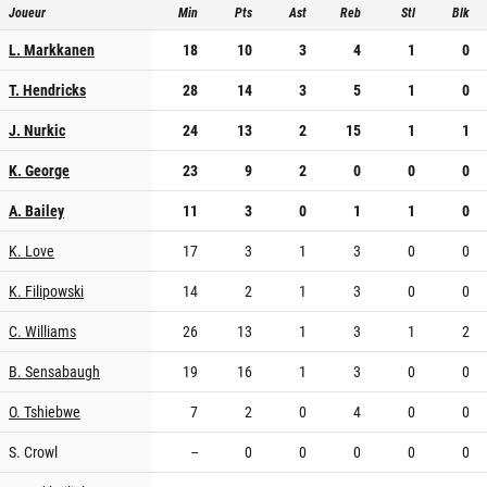
Joueur
Min
Pts
Ast
Reb
Stl
Blk
L. Markkanen
18
10
3
4
1
0
T. Hendricks
28
14
3
5
1
0
J. Nurkic
24
13
2
15
1
1
K. George
23
9
2
0
0
0
A. Bailey
11
3
0
1
1
0
K. Love
17
3
1
3
0
0
K. Filipowski
14
2
1
3
0
0
C. Williams
26
13
1
3
1
2
B. Sensabaugh
19
16
1
3
0
0
O. Tshiebwe
7
2
0
4
0
0
S. Crowl
--
0
0
0
0
0