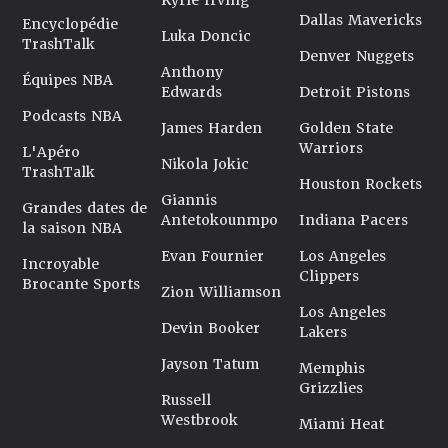
Kyrie Irving
Dallas Mavericks
Encyclopédie
Luka Doncic
TrashTalk
Denver Nuggets
Anthony
Équipes NBA
Edwards
Detroit Pistons
Podcasts NBA
James Harden
Golden State
Warriors
L'Apéro
Nikola Jokic
TrashTalk
Houston Rockets
Giannis
Grandes dates de
Antetokounmpo
Indiana Pacers
la saison NBA
Evan Fournier
Los Angeles
Incroyable
Clippers
Brocante Sports
Zion Williamson
Los Angeles
Devin Booker
Lakers
Jayson Tatum
Memphis
Grizzlies
Russell
Westbrook
Miami Heat