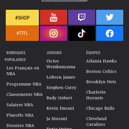
#SHOP
#TTFL
RUBRIQUES
JOUEURS
ÉQUIPES
POPULAIRES
Victor
Atlanta Hawks
Wembanyama
Les Français en
Boston Celtics
NBA
LeBron James
Brooklyn Nets
Programme NBA
Stephen Curry
Charlotte
Classements NBA
Rudy Gobert
Hornets
Salaires NBA
Kevin Durant
Chicago Bulls
Playoffs NBA
Ja Morant
Cleveland
Cavaliers
Dossiers NBA