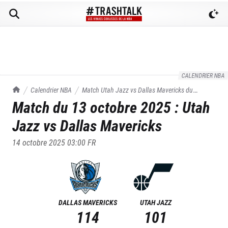
CALENDRIER NBA
TrashTalk Actu NBA
Calendrier NBA
Match
Utah Jazz
vs
Dallas Mavericks
du
Match du
13 octobre 2025
:
Utah
13/10/2025
Jazz
vs
Dallas Mavericks
14 octobre 2025 03:00
FR
DALLAS MAVERICKS
UTAH JAZZ
114
101