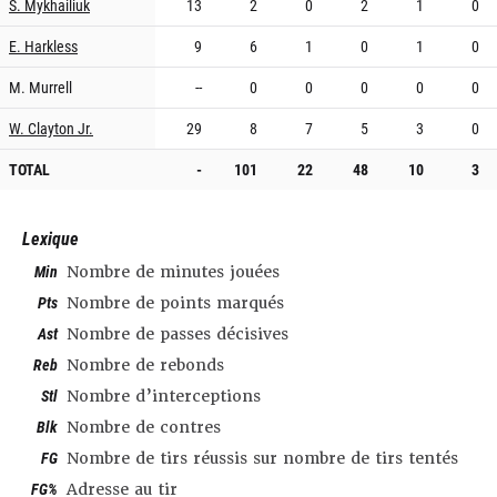
S. Mykhailiuk
13
2
0
2
1
0
E. Harkless
9
6
1
0
1
0
M. Murrell
--
0
0
0
0
0
W. Clayton Jr.
29
8
7
5
3
0
TOTAL
-
101
22
48
10
3
Lexique
Min
Nombre de minutes jouées
Pts
Nombre de points marqués
Ast
Nombre de passes décisives
Reb
Nombre de rebonds
Stl
Nombre d’interceptions
Blk
Nombre de contres
FG
Nombre de tirs réussis sur nombre de tirs tentés
FG%
Adresse au tir