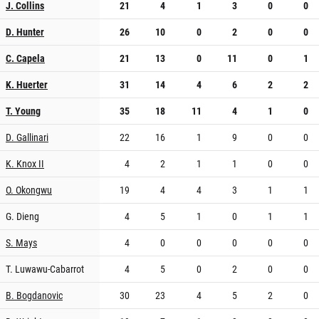
J. Collins
21
4
1
3
0
0
D. Hunter
26
10
0
2
0
0
C. Capela
21
13
0
11
0
1
K. Huerter
31
14
4
6
2
2
T. Young
35
18
11
4
1
0
D. Gallinari
22
16
1
9
0
0
K. Knox II
4
2
1
1
0
0
O. Okongwu
19
4
4
3
1
1
G. Dieng
4
5
1
0
1
1
S. Mays
4
0
0
0
0
0
T. Luwawu-Cabarrot
4
5
0
2
0
0
B. Bogdanovic
30
23
4
5
2
0