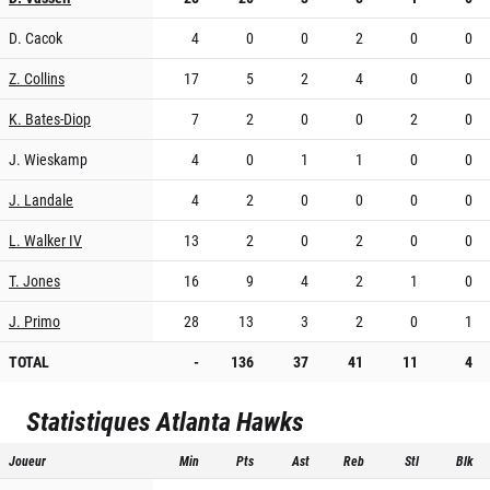
D. Cacok
4
0
0
2
0
0
Z. Collins
17
5
2
4
0
0
K. Bates-Diop
7
2
0
0
2
0
J. Wieskamp
4
0
1
1
0
0
J. Landale
4
2
0
0
0
0
L. Walker IV
13
2
0
2
0
0
T. Jones
16
9
4
2
1
0
J. Primo
28
13
3
2
0
1
TOTAL
-
136
37
41
11
4
Statistiques
Atlanta Hawks
Joueur
Min
Pts
Ast
Reb
Stl
Blk