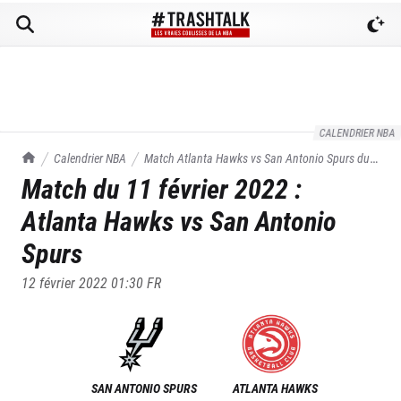
CALENDRIER NBA
TrashTalk Actu NBA
Calendrier NBA
Match
Atlanta Hawks
vs
San Antonio Spurs
du
Match du
11 février 2022
:
11/02/2022
Atlanta Hawks
vs
San Antonio
Spurs
12 février 2022 01:30
FR
SAN ANTONIO SPURS
ATLANTA HAWKS