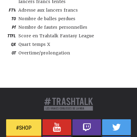
lancers francs tentés
FT%
Adresse aux lancers francs
TO
Nombre de balles perdues
Pf
Nombre de fautes personnelles
TTFL
Score en Trahtalk Fantasy League
QX
Quart temps X
OT
Overtime/prolongation
#SHOP