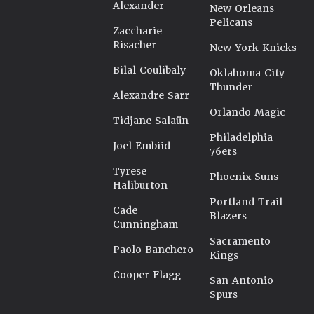
Alexander
New Orleans
Pelicans
Zaccharie
Risacher
New York Knicks
Bilal Coulibaly
Oklahoma City
Thunder
Alexandre Sarr
Orlando Magic
Tidjane Salaün
Philadelphia
Joel Embiid
76ers
Tyrese
Phoenix Suns
Haliburton
Portland Trail
Cade
Blazers
Cunningham
Sacramento
Paolo Banchero
Kings
Cooper Flagg
San Antonio
Spurs