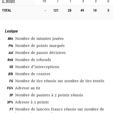
D. Wright
19
7
1
3
3
0
TOTAL
-
121
28
49
10
5
Lexique
Min
Nombre de minutes jouées
Pts
Nombre de points marqués
Ast
Nombre de passes décisives
Reb
Nombre de rebonds
Stl
Nombre d’interceptions
Blk
Nombre de contres
FG
Nombre de tirs réussis sur nombre de tirs tentés
FG%
Adresse au tir
3P
Nombre de paniers à 3 points réussis
3P%
Adresse à 3 points
FT
Nombre de lancers francs réussis sur nombre de