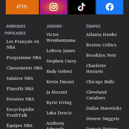
#TTFL
RUBRIQUES
JOUEURS
ÉQUIPES
POPULAIRES
Victor
Atlanta Hawks
Wembanyama
Les Français en
Boston Celtics
NBA
LeBron James
Brooklyn Nets
Programme NBA
Stephen Curry
Charlotte
Classements NBA
Rudy Gobert
Hornets
Salaires NBA
Kevin Durant
Chicago Bulls
Playoffs NBA
Ja Morant
Cleveland
Cavaliers
Dossiers NBA
Kyrie Irving
Dallas Mavericks
Encyclopédie
Luka Doncic
TrashTalk
Denver Nuggets
Anthony
Équipes NBA