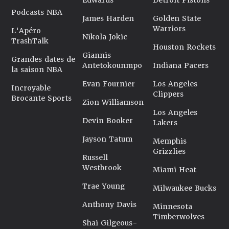
Edwards
Detroit Pistons
Podcasts NBA
James Harden
Golden State
Warriors
L'Apéro
Nikola Jokic
TrashTalk
Houston Rockets
Giannis
Grandes dates de
Antetokounmpo
Indiana Pacers
la saison NBA
Evan Fournier
Los Angeles
Incroyable
Clippers
Brocante Sports
Zion Williamson
Los Angeles
Devin Booker
Lakers
Jayson Tatum
Memphis
Grizzlies
Russell
Westbrook
Miami Heat
Trae Young
Milwaukee Bucks
Anthony Davis
Minnesota
Timberwolves
Shai Gilgeous-