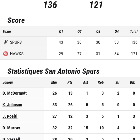
136
121
Score
Team
Q1
Q2
Q3
Q4
Total
SPURS
43
30
30
33
136
HAWKS
29
27
31
34
121
Statistiques
San Antonio Spurs
Joueur
Min
Pts
Ast
Reb
Stl
Blk
D. McDermott
26
13
1
3
2
0
K. Johnson
33
26
5
5
0
0
J. Poeltl
27
12
3
5
1
3
D. Murray
32
32
15
10
4
0
D. Vassell
28
20
3
5
1
0