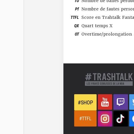
TO
Nombre de balles perdu
Pf
Nombre de fautes perso
TTFL
Score en Trahtalk Fant
QX
Quart temps X
OT
Overtime/prolongation
#SHOP
#TTFL