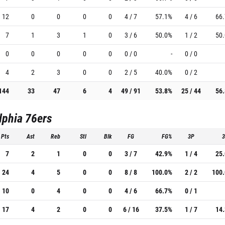
12
0
0
0
0
4 / 7
57.1%
4 / 6
66
7
1
3
1
0
3 / 6
50.0%
1 / 2
50
0
0
0
0
0
0 / 0
-
0 / 0
4
2
3
0
0
2 / 5
40.0%
0 / 2
144
33
47
6
4
49 / 91
53.8%
25 / 44
56
lphia 76ers
Pts
Ast
Reb
Stl
Blk
FG
FG%
3P
7
2
1
0
0
3 / 7
42.9%
1 / 4
25
24
4
5
0
0
8 / 8
100.0%
2 / 2
100
10
0
4
0
0
4 / 6
66.7%
0 / 1
17
4
2
0
0
6 / 16
37.5%
1 / 7
14