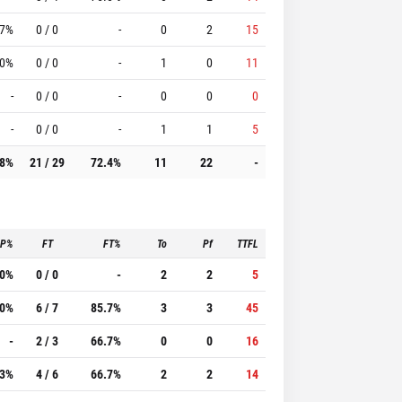
.7%
0 / 0
-
0
2
15
.0%
0 / 0
-
1
0
11
-
0 / 0
-
0
0
0
-
0 / 0
-
1
1
5
.8%
21 / 29
72.4%
11
22
-
3P%
FT
FT%
To
Pf
TTFL
.0%
0 / 0
-
2
2
5
.0%
6 / 7
85.7%
3
3
45
-
2 / 3
66.7%
0
0
16
.3%
4 / 6
66.7%
2
2
14