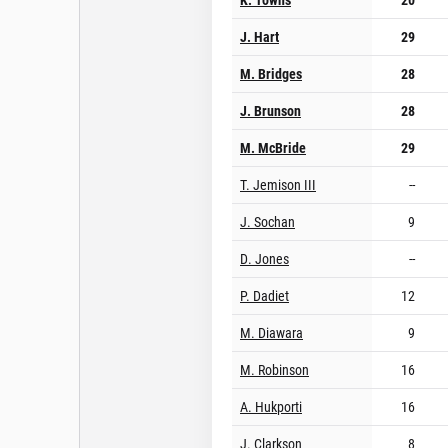
J. Hart
29
M. Bridges
28
J. Brunson
28
M. McBride
29
T. Jemison III
--
J. Sochan
9
D. Jones
--
P. Dadiet
12
M. Diawara
9
M. Robinson
16
A. Hukporti
16
J. Clarkson
8