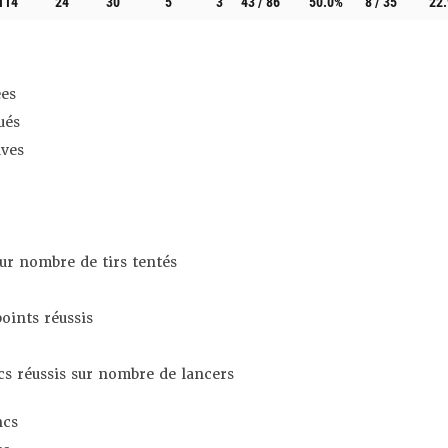
114
24
30
5
3
43 / 86
50.0%
8 / 35
22
es
ués
ives
sur nombre de tirs tentés
oints réussis
s réussis sur nombre de lancers
ncs