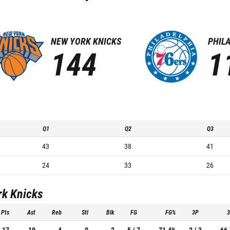
NEW YORK KNICKS
PHIL
144
1
Q1
Q2
Q3
43
38
41
24
33
26
rk Knicks
Pts
Ast
Reb
Stl
Blk
FG
FG%
3P
17
10
4
0
2
5 / 7
71.4%
2 / 3
66