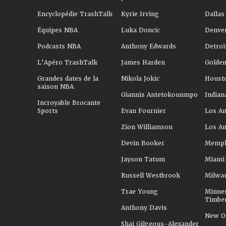
Encyclopédie TrashTalk
Kyrie Irving
Dallas
Équipes NBA
Luka Doncic
Denve
Podcasts NBA
Anthony Edwards
Detroi
L'Apéro TrashTalk
James Harden
Golden
Grandes dates de la
Nikola Jokic
Houst
saison NBA
Giannis Antetokounmpo
Indian
Incroyable Brocante
Sports
Evan Fournier
Los An
Zion Williamson
Los An
Devin Booker
Memphi
Jayson Tatum
Miami
Russell Westbrook
Milwa
Trae Young
Minne
Timbe
Anthony Davis
New Or
Shai Gilgeous-Alexander