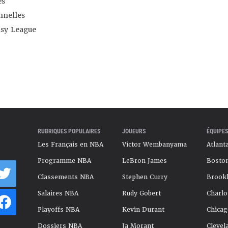
es
nnelles
asy League
RUBRIQUES POPULAIRES
JOUEURS
ÉQUIPES
Les Français en NBA
Victor Wembanyama
Atlant
Programme NBA
LeBron James
Boston
Classements NBA
Stephen Curry
Brookl
Salaires NBA
Rudy Gobert
Charlo
Playoffs NBA
Kevin Durant
Chicag
Dossiers NBA
Ja Morant
Clevel