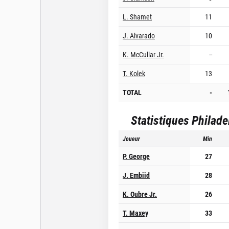
L. Shamet
11
J. Alvarado
10
K. McCullar Jr.
--
T. Kolek
13
TOTAL
-
Statistiques
Philade
Joueur
Min
P. George
27
J. Embiid
28
K. Oubre Jr.
26
T. Maxey
33