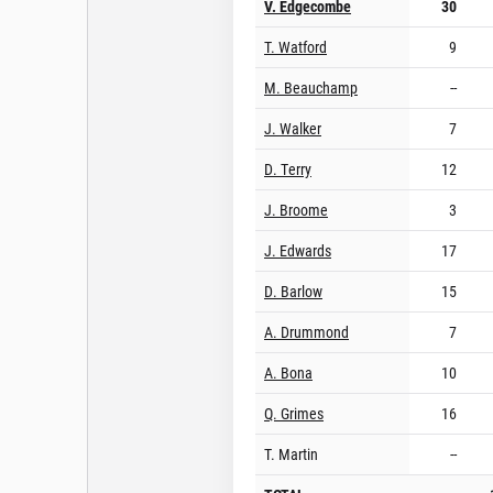
V. Edgecombe
30
T. Watford
9
M. Beauchamp
--
J. Walker
7
D. Terry
12
J. Broome
3
J. Edwards
17
D. Barlow
15
A. Drummond
7
A. Bona
10
Q. Grimes
16
T. Martin
--