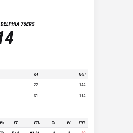
ADELPHIA 76ERS
14
Q4
Total
22
144
31
114
3P%
FT
FT%
To
Pf
TTFL
.7%
5 / 6
83.3%
2
5
39