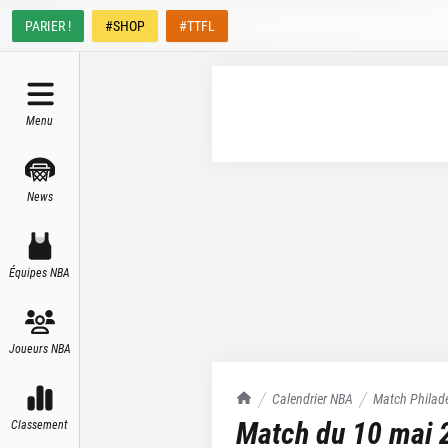
PARIER !
#SHOP
#TTFL
Menu
News
Équipes NBA
Joueurs NBA
TrashTalk Actu NBA
Calendrier NBA
Match
Philad
Match du
10 mai 
Classement