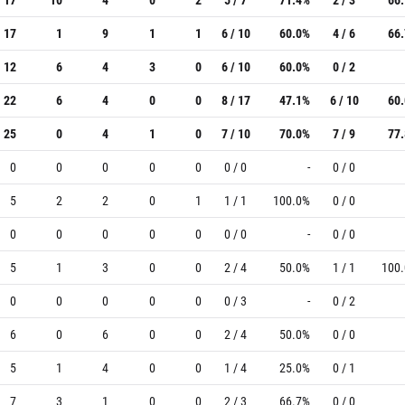
17
1
9
1
1
6 / 10
60.0%
4 / 6
66
12
6
4
3
0
6 / 10
60.0%
0 / 2
22
6
4
0
0
8 / 17
47.1%
6 / 10
60
25
0
4
1
0
7 / 10
70.0%
7 / 9
77
0
0
0
0
0
0 / 0
-
0 / 0
5
2
2
0
1
1 / 1
100.0%
0 / 0
0
0
0
0
0
0 / 0
-
0 / 0
5
1
3
0
0
2 / 4
50.0%
1 / 1
100
0
0
0
0
0
0 / 3
-
0 / 2
6
0
6
0
0
2 / 4
50.0%
0 / 0
5
1
4
0
0
1 / 4
25.0%
0 / 1
7
3
1
0
0
2 / 3
66.7%
0 / 0