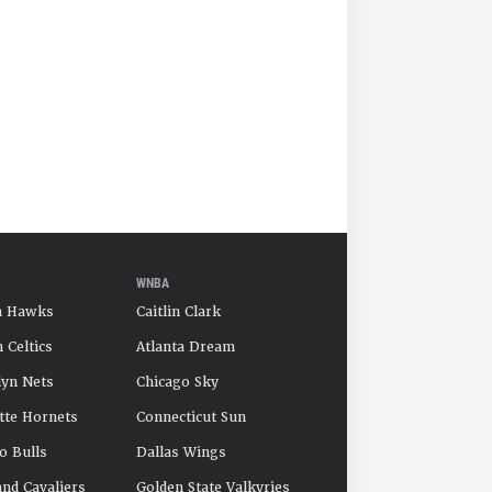
WNBA
a Hawks
Caitlin Clark
 Celtics
Atlanta Dream
yn Nets
Chicago Sky
tte Hornets
Connecticut Sun
o Bulls
Dallas Wings
and Cavaliers
Golden State Valkyries