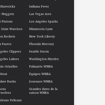
 Mavericks
Indiana Fever
r Nuggets
Las Vegas Aces
t Pistons
Los Angeles Sparks
 State Warriors
Minnesota Lynx
on Rockets
New York Liberty
a Pacers
Phoenix Mercury
geles Clippers
Seattle Storm
geles Lakers
Washington Mystics
s Grizzlies
Palmarès WNBA
 Heat
Équipes WNBA
ukee Bucks
Joueuses WNBA
sota
Grandes dates de la
rwolves
saison WNBA
leans Pelicans