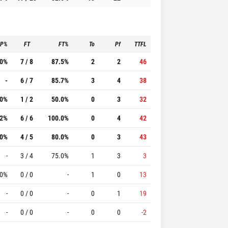
3P%
FT
FT%
To
Pf
TTFL
.0%
7 / 8
87.5%
2
2
46
-
6 / 7
85.7%
3
4
38
.0%
1 / 2
50.0%
0
3
32
.2%
6 / 6
100.0%
0
4
42
.0%
4 / 5
80.0%
0
3
43
-
3 / 4
75.0%
1
3
3
.0%
0 / 0
-
1
0
13
-
0 / 0
-
0
1
19
-
0 / 0
-
0
0
-2