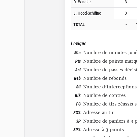
D. Windler
3
J. Hood-Schifino
3
TOTAL
-
Lexique
Min
Nombre de minutes joué
Pts
Nombre de points marq
Ast
Nombre de passes décis
Reb
Nombre de rebonds
Stl
Nombre d’interceptions
Blk
Nombre de contres
FG
Nombre de tirs réussis 
FG%
Adresse au tir
3P
Nombre de paniers à 3 p
3P%
Adresse à 3 points