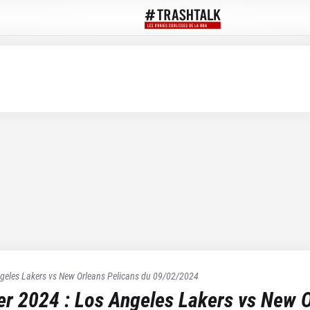
geles Lakers
vs
New Orleans Pelicans
du
09/02/2024
ier 2024
:
Los Angeles Lakers
vs
New O