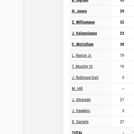
H. Jones
29
Z. Williamson
32
J. Valanciunas
23
C. McCollum
30
L. Nance Jr.
19
T. Murphy III
19
J. Robinson-Earl
3
M. Hill
--
J. Alvarado
21
J. Hawkins
3
D. Daniels
27
TOTAL
-