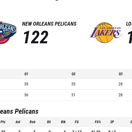
NEW ORLEANS PELICANS
LO
122
Q1
Q2
Q3
39
35
28
36
51
28
eans Pelicans
Pts
Ast
Reb
Stl
Blk
FG
FG%
3P
22
7
7
0
3
7 / 17
41.2%
0 / 2