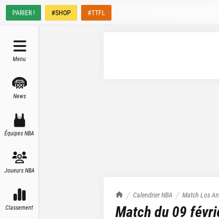
PARIER !
#SHOP
#TTFL
Menu
News
Équipes NBA
Joueurs NBA
TrashTalk Actu NBA
Calendrier NBA
Match
Los An
Match du
09 févr
Classement