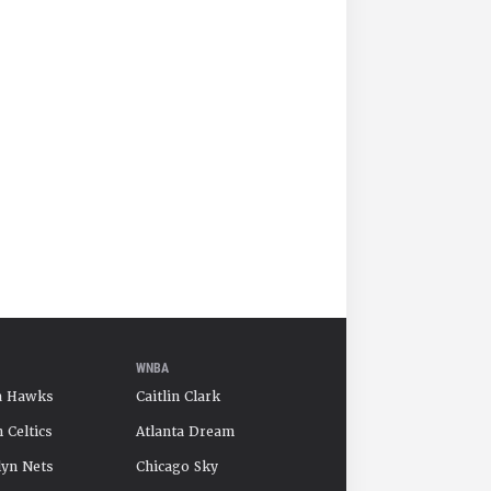
WNBA
a Hawks
Caitlin Clark
 Celtics
Atlanta Dream
yn Nets
Chicago Sky