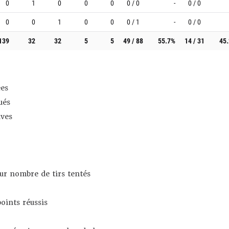
0
1
0
0
0
0 / 0
-
0 / 0
0
0
1
0
0
0 / 1
-
0 / 0
139
32
32
5
5
49 / 88
55.7%
14 / 31
45
es
ués
ives
sur nombre de tirs tentés
oints réussis