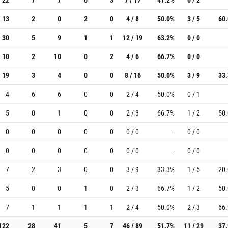
13
2
0
2
0
4 / 8
50.0%
3 / 5
60
30
5
9
1
1
12 / 19
63.2%
0 / 0
10
2
10
0
2
4 / 6
66.7%
0 / 0
19
3
4
0
0
8 / 16
50.0%
3 / 9
33
4
6
6
0
0
2 / 4
50.0%
0 / 1
5
0
1
0
0
2 / 3
66.7%
1 / 2
50
0
0
0
0
0
0 / 0
-
0 / 0
0
0
0
0
0
0 / 0
-
0 / 0
7
2
3
0
0
3 / 9
33.3%
1 / 5
20
5
0
0
1
0
2 / 3
66.7%
1 / 2
50
7
1
1
1
1
2 / 4
50.0%
2 / 3
66
122
28
41
5
7
46 / 89
51.7%
11 / 29
37