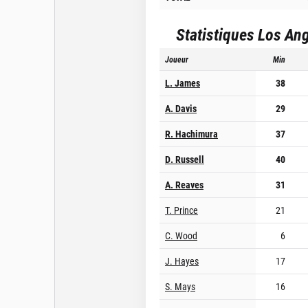
Statistiques
Los Ang
Joueur
Min
L. James
38
A. Davis
29
R. Hachimura
37
D. Russell
40
A. Reaves
31
T. Prince
21
C. Wood
6
J. Hayes
17
S. Mays
16