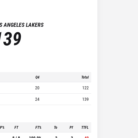
S ANGELES LAKERS
139
Q4
Total
20
122
24
139
3P%
FT
FT%
To
Pf
TTFL
-
8 / 8
100.0%
2
3
40