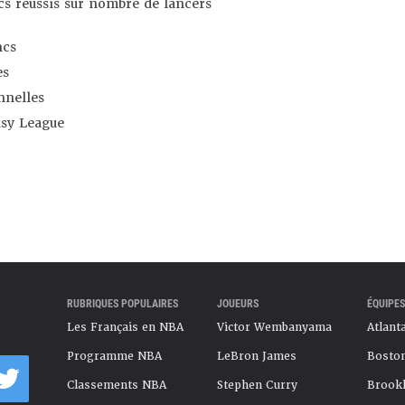
s réussis sur nombre de lancers
ncs
es
nnelles
asy League
RUBRIQUES POPULAIRES
JOUEURS
ÉQUIPES
Les Français en NBA
Victor Wembanyama
Atlant
Programme NBA
LeBron James
Boston
Classements NBA
Stephen Curry
Brookl