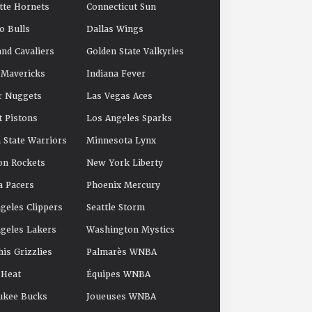
tte Hornets
Connecticut Sun
o Bulls
Dallas Wings
and Cavaliers
Golden State Valkyries
 Mavericks
Indiana Fever
r Nuggets
Las Vegas Aces
t Pistons
Los Angeles Sparks
 State Warriors
Minnesota Lynx
on Rockets
New York Liberty
a Pacers
Phoenix Mercury
geles Clippers
Seattle Storm
geles Lakers
Washington Mystics
s Grizzlies
Palmarès WNBA
 Heat
Équipes WNBA
ukee Bucks
Joueuses WNBA