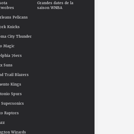
sota
Grandes dates de la
rwolves
saison WNBA
leans Pelicans
ork Knicks
oma City Thunder
o Magic
elphia 76ers
x Suns
nd Trail Blazers
mento Kings
tonio Spurs
e Supersonics
o Raptors
azz
ngton Wizards