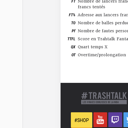
FT
Nombre de lancers franc
francs tentés
FT%
Adresse aux lancers fra
TO
Nombre de balles perdu
Pf
Nombre de fautes perso
TTFL
Score en Trahtalk Fant
QX
Quart temps X
OT
Overtime/prolongation
#SHOP