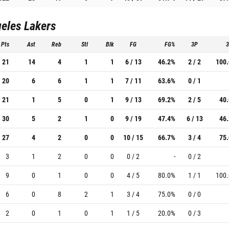
eles Lakers
Pts
Ast
Reb
Stl
Blk
FG
FG%
3P
21
14
4
1
1
6 / 13
46.2%
2 / 2
100
20
6
6
1
1
7 / 11
63.6%
0 / 1
21
1
5
0
1
9 / 13
69.2%
2 / 5
40
30
5
2
1
0
9 / 19
47.4%
6 / 13
46
27
4
2
0
0
10 / 15
66.7%
3 / 4
75
3
1
2
0
0
0 / 2
-
0 / 2
9
0
1
0
0
4 / 5
80.0%
1 / 1
100
6
0
8
2
1
3 / 4
75.0%
0 / 0
2
0
1
0
1
1 / 5
20.0%
0 / 3