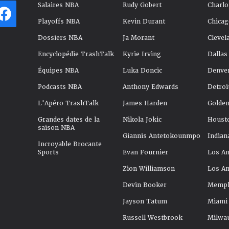
Salaires NBA
Rudy Gobert
Charlo
Playoffs NBA
Kevin Durant
Chicag
Dossiers NBA
Ja Morant
Clevel
Encyclopédie TrashTalk
Kyrie Irving
Dallas
Équipes NBA
Luka Doncic
Denve
Podcasts NBA
Anthony Edwards
Detroi
L'Apéro TrashTalk
James Harden
Golden
Grandes dates de la
Nikola Jokic
Houst
saison NBA
Giannis Antetokounmpo
Indian
Incroyable Brocante
Sports
Evan Fournier
Los An
Zion Williamson
Los An
Devin Booker
Memphi
Jayson Tatum
Miami
Russell Westbrook
Milwa