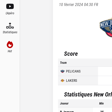
10 février 2024 04:30
FR
L'Apéro
Statistiques
Hot
Score
Team
PELICANS
LAKERS
Statistiques
New Orl
Joueur
Min
B. Ingram
35