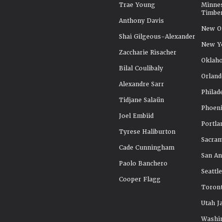
Trae Young
Minne
Timbe
Anthony Davis
New Or
Shai Gilgeous-Alexander
New Y
Zaccharie Risacher
Oklah
Bilal Coulibaly
Orland
Alexandre Sarr
Philad
Tidjane Salaün
Phoeni
Joel Embiid
Portla
Tyrese Haliburton
Sacra
Cade Cunningham
San An
Paolo Banchero
Seattl
Cooper Flagg
Toront
Utah J
Washi