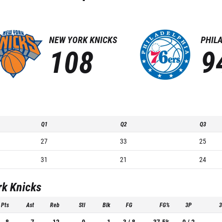
NEW YORK KNICKS
PHIL
108
9
Q1
Q2
Q3
27
33
25
31
21
24
rk Knicks
Pts
Ast
Reb
Stl
Blk
FG
FG%
3P
8
7
12
0
1
3 / 8
37.5%
0 / 2