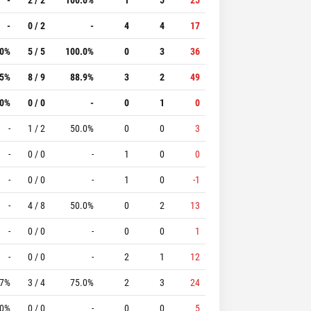
-
0 / 2
-
4
4
17
.0%
5 / 5
100.0%
0
3
36
.5%
8 / 9
88.9%
3
2
49
.0%
0 / 0
-
0
1
0
-
1 / 2
50.0%
0
0
3
-
0 / 0
-
1
0
0
-
0 / 0
-
1
0
-1
-
4 / 8
50.0%
0
2
13
-
0 / 0
-
0
0
1
-
0 / 0
-
2
1
12
.7%
3 / 4
75.0%
2
3
24
.0%
0 / 0
-
0
0
5