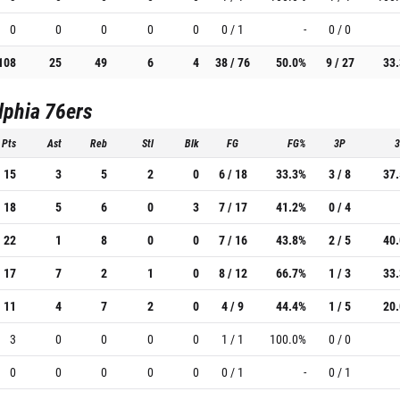
0
0
0
0
0
0 / 1
-
0 / 0
108
25
49
6
4
38 / 76
50.0%
9 / 27
33
lphia 76ers
Pts
Ast
Reb
Stl
Blk
FG
FG%
3P
15
3
5
2
0
6 / 18
33.3%
3 / 8
37
18
5
6
0
3
7 / 17
41.2%
0 / 4
22
1
8
0
0
7 / 16
43.8%
2 / 5
40
17
7
2
1
0
8 / 12
66.7%
1 / 3
33
11
4
7
2
0
4 / 9
44.4%
1 / 5
20
3
0
0
0
0
1 / 1
100.0%
0 / 0
0
0
0
0
0
0 / 1
-
0 / 1