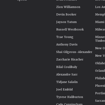
Zion Williamson
Los An
Devin Booker
Memphi
Jayson Tatum
Miami
Russell Westbrook
Milwa
Trae Young
Minne
Timbe
Anthony Davis
New Or
Shai Gilgeous-Alexander
New Y
Zaccharie Risacher
Oklah
Bilal Coulibaly
Orland
Alexandre Sarr
Philad
Tidjane Salaün
Phoeni
Joel Embiid
Portla
Tyrese Haliburton
Sacra
Cade Cunningham