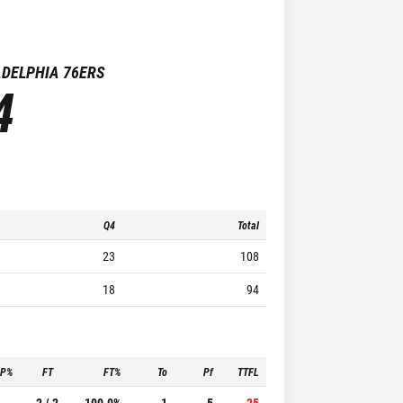
ADELPHIA 76ERS
4
Q4
Total
23
108
18
94
3P%
FT
FT%
To
Pf
TTFL
-
2 / 2
100.0%
1
5
25