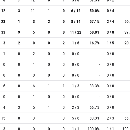
12
3
11
1
0
6 / 12
50.0%
0 / 4
23
1
3
2
0
8 / 14
57.1%
2 / 4
50
33
9
5
0
0
11 / 22
50.0%
3 / 8
37
3
2
0
0
2
1 / 6
16.7%
1 / 5
20
1
0
2
0
0
0 / 0
-
0 / 0
0
0
1
0
0
0 / 0
-
0 / 0
0
0
0
0
0
0 / 0
-
0 / 0
6
0
6
1
1
1 / 3
33.3%
0 / 0
0
0
1
0
0
0 / 0
-
0 / 0
4
3
5
1
0
2 / 3
66.7%
0 / 0
15
0
3
1
0
5 / 6
83.3%
2 / 3
66
3
0
0
0
0
1 / 1
100.0%
1 / 1
100