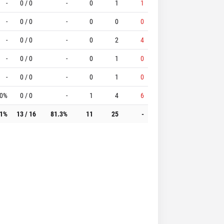
-
0 / 0
-
0
1
1
-
0 / 0
-
0
0
0
-
0 / 0
-
0
2
4
-
0 / 0
-
0
1
0
-
0 / 0
-
0
1
0
.0%
0 / 0
-
1
4
6
.1%
13 / 16
81.3%
11
25
-