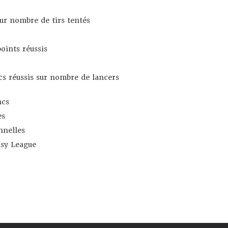
sur nombre de tirs tentés
oints réussis
s réussis sur nombre de lancers
ncs
es
nnelles
asy League