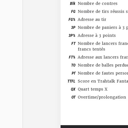
Blk
Nombre de contres
FG
Nombre de tirs réussis 
FG%
Adresse au tir
3P
Nombre de paniers à 3 p
3P%
Adresse à 3 points
FT
Nombre de lancers franc
francs tentés
FT%
Adresse aux lancers fra
TO
Nombre de balles perdu
Pf
Nombre de fautes perso
TTFL
Score en Trahtalk Fant
QX
Quart temps X
OT
Overtime/prolongation