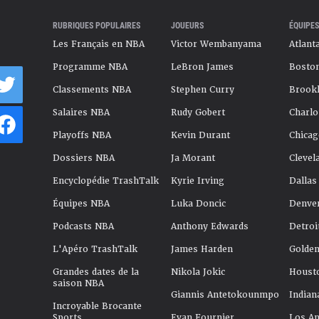
RUBRIQUES POPULAIRES
JOUEURS
ÉQUIPES
Les Français en NBA
Victor Wembanyama
Atlant
Programme NBA
LeBron James
Boston
Classements NBA
Stephen Curry
Brookl
Salaires NBA
Rudy Gobert
Charlo
Playoffs NBA
Kevin Durant
Chicag
Dossiers NBA
Ja Morant
Clevel
Encyclopédie TrashTalk
Kyrie Irving
Dallas
Équipes NBA
Luka Doncic
Denve
Podcasts NBA
Anthony Edwards
Detroi
L'Apéro TrashTalk
James Harden
Golden
Grandes dates de la
Nikola Jokic
Houst
saison NBA
Giannis Antetokounmpo
Indian
Incroyable Brocante
Sports
Evan Fournier
Los An