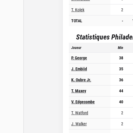
T. Kolek
2
TOTAL
-
Statistiques
Philade
Joueur
Min
P. George
38
J. Embiid
35
K. Oubre Jr.
36
T. Maxey
44
V. Edgecombe
40
T. Watford
2
J. Walker
2