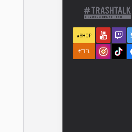
#SHOP
#TTFL