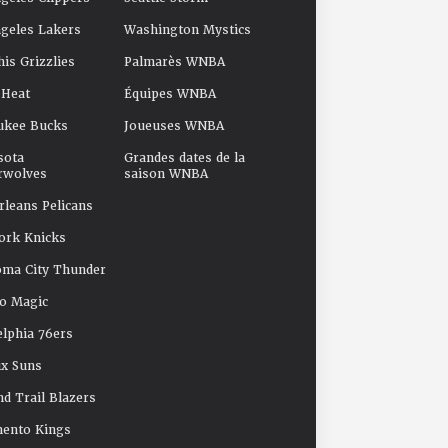
geles Lakers
Washington Mystics
s Grizzlies
Palmarès WNBA
 Heat
Équipes WNBA
ukee Bucks
Joueuses WNBA
sota
Grandes dates de la
rwolves
saison WNBA
leans Pelicans
ork Knicks
oma City Thunder
o Magic
elphia 76ers
x Suns
nd Trail Blazers
mento Kings