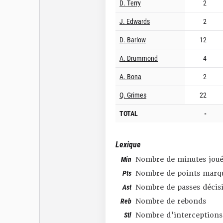
D. Terry
2
J. Edwards
2
D. Barlow
12
A. Drummond
4
A. Bona
2
Q. Grimes
22
TOTAL
-
Lexique
Min
Nombre de minutes joué
Pts
Nombre de points marq
Ast
Nombre de passes décis
Reb
Nombre de rebonds
Stl
Nombre d’interceptions