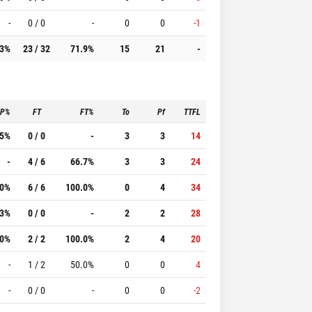
-
0 / 0
-
0
0
-1
.3%
23 / 32
71.9%
15
21
-
3P%
FT
FT%
To
Pf
TTFL
.5%
0 / 0
-
3
3
14
-
4 / 6
66.7%
3
3
24
.0%
6 / 6
100.0%
0
4
34
.3%
0 / 0
-
2
2
28
.0%
2 / 2
100.0%
2
4
20
-
1 / 2
50.0%
0
0
4
-
0 / 0
-
0
0
-2