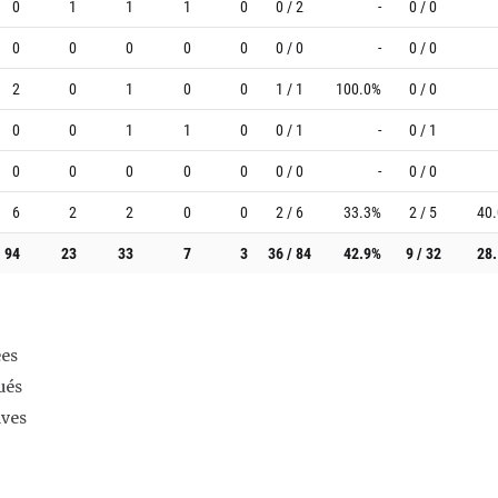
0
1
1
1
0
0 / 2
-
0 / 0
0
0
0
0
0
0 / 0
-
0 / 0
2
0
1
0
0
1 / 1
100.0%
0 / 0
0
0
1
1
0
0 / 1
-
0 / 1
0
0
0
0
0
0 / 0
-
0 / 0
6
2
2
0
0
2 / 6
33.3%
2 / 5
40
94
23
33
7
3
36 / 84
42.9%
9 / 32
28
es
ués
ives