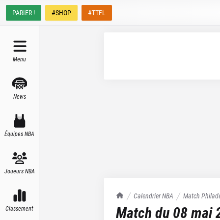
PARIER !
#SHOP
#TTFL
Menu
News
Équipes NBA
Joueurs NBA
TrashTalk Actu NBA
Calendrier NBA
Match
Philad
Match du
08 mai 
Classement