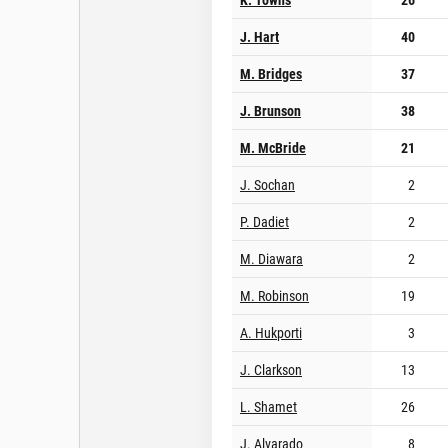
J. Hart
40
M. Bridges
37
J. Brunson
38
M. McBride
21
J. Sochan
2
P. Dadiet
2
M. Diawara
2
M. Robinson
19
A. Hukporti
3
J. Clarkson
13
L. Shamet
26
J. Alvarado
8