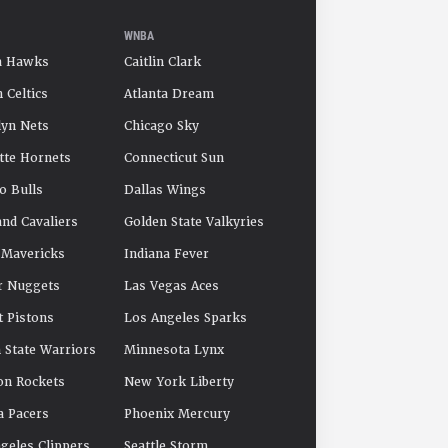
WNBA
a Hawks
Caitlin Clark
 Celtics
Atlanta Dream
yn Nets
Chicago Sky
tte Hornets
Connecticut Sun
o Bulls
Dallas Wings
and Cavaliers
Golden State Valkyries
 Mavericks
Indiana Fever
r Nuggets
Las Vegas Aces
t Pistons
Los Angeles Sparks
 State Warriors
Minnesota Lynx
on Rockets
New York Liberty
a Pacers
Phoenix Mercury
geles Clippers
Seattle Storm