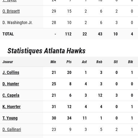
O. Brissett
29
15
2
6
2
0
D. Washington Jr.
28
10
2
6
3
0
TOTAL
-
112
22
43
10
4
Statistiques
Atlanta Hawks
Joueur
Min
Pts
Ast
Reb
Stl
Blk
J. Collins
21
20
1
3
0
1
D. Hunter
25
8
4
3
0
0
C. Capela
21
6
3
12
3
0
K. Huerter
31
12
4
4
0
1
T. Young
30
34
11
1
0
1
D. Gallinari
23
9
3
5
2
1