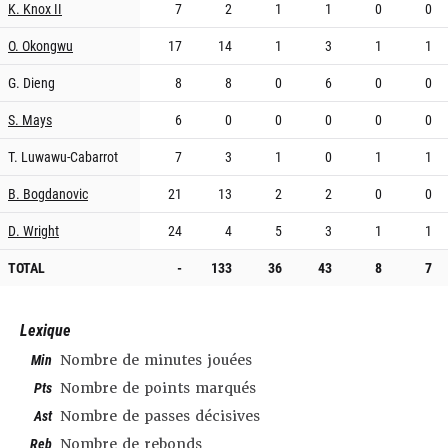
K. Knox II
7
2
1
1
0
0
O. Okongwu
17
14
1
3
1
1
G. Dieng
8
8
0
6
0
0
S. Mays
6
0
0
0
0
0
T. Luwawu-Cabarrot
7
3
1
0
1
1
B. Bogdanovic
21
13
2
2
0
0
D. Wright
24
4
5
3
1
1
TOTAL
-
133
36
43
8
7
Lexique
Min
Nombre de minutes jouées
Pts
Nombre de points marqués
Ast
Nombre de passes décisives
Reb
Nombre de rebonds