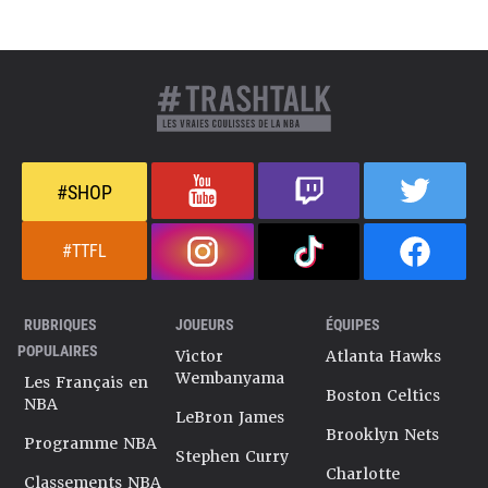
#SHOP
#TTFL
RUBRIQUES
JOUEURS
ÉQUIPES
POPULAIRES
Victor
Atlanta Hawks
Wembanyama
Les Français en
Boston Celtics
NBA
LeBron James
Brooklyn Nets
Programme NBA
Stephen Curry
Charlotte
Classements NBA