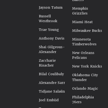
Jayson Tatum
Memphis
Grizzlies
Russell
Westbrook
Miami Heat
Trae Young
Milwaukee Bucks
Anthony Davis
Minnesota
Timberwolves
Shai Gilgeous-
Alexander
New Orleans
Pelicans
Zaccharie
Risacher
New York Knicks
Bilal Coulibaly
Oklahoma City
Thunder
Alexandre Sarr
Orlando Magic
Tidjane Salaün
Philadelphia
Joel Embiid
76ers