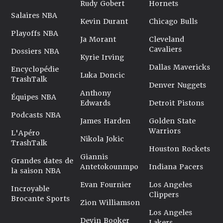
Rudy Gobert
Hornets
Salaires NBA
Kevin Durant
Chicago Bulls
Playoffs NBA
Ja Morant
Cleveland
Cavaliers
Dossiers NBA
Kyrie Irving
Dallas Mavericks
Encyclopédie
Luka Doncic
TrashTalk
Denver Nuggets
Anthony
Équipes NBA
Edwards
Detroit Pistons
Podcasts NBA
James Harden
Golden State
Warriors
L'Apéro
Nikola Jokic
TrashTalk
Houston Rockets
Giannis
Grandes dates de
Antetokounmpo
Indiana Pacers
la saison NBA
Evan Fournier
Los Angeles
Incroyable
Clippers
Brocante Sports
Zion Williamson
Los Angeles
Devin Booker
Lakers