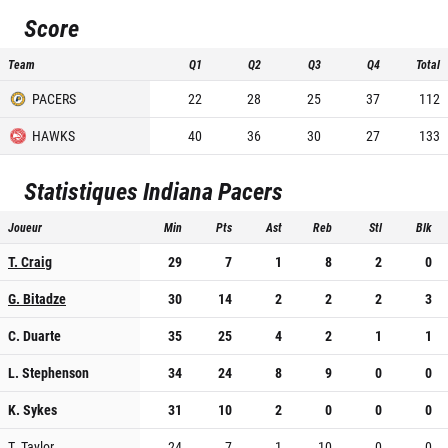
Score
Team
Q1
Q2
Q3
Q4
Total
PACERS
22
28
25
37
112
HAWKS
40
36
30
27
133
Statistiques
Indiana Pacers
Joueur
Min
Pts
Ast
Reb
Stl
Blk
T. Craig
29
7
1
8
2
0
G. Bitadze
30
14
2
2
2
3
C. Duarte
35
25
4
2
1
1
L. Stephenson
34
24
8
9
0
0
K. Sykes
31
10
2
0
0
0
T. Taylor
24
7
1
10
0
0