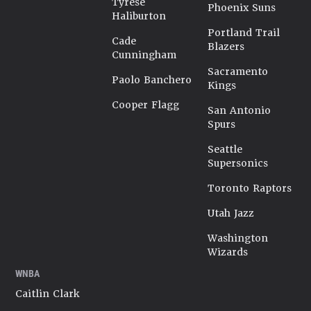
Tyrese
Phoenix Suns
Haliburton
Portland Trail
Cade
Blazers
Cunningham
Sacramento
Paolo Banchero
Kings
Cooper Flagg
San Antonio
Spurs
Seattle
Supersonics
Toronto Raptors
Utah Jazz
Washington
Wizards
WNBA
Caitlin Clark