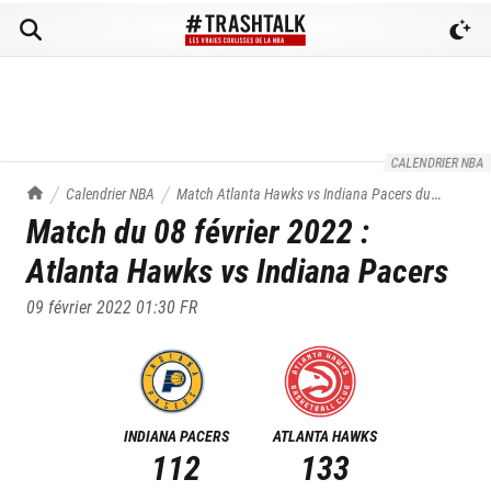
CALENDRIER NBA
TrashTalk Actu NBA
Calendrier NBA
Match
Atlanta Hawks
vs
Indiana Pacers
du
Match du
08 février 2022
:
08/02/2022
Atlanta Hawks
vs
Indiana Pacers
09 février 2022 01:30
FR
INDIANA PACERS
ATLANTA HAWKS
112
133