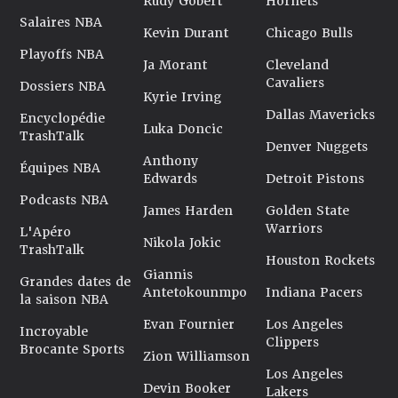
Rudy Gobert
Hornets
Salaires NBA
Kevin Durant
Chicago Bulls
Playoffs NBA
Ja Morant
Cleveland
Cavaliers
Dossiers NBA
Kyrie Irving
Dallas Mavericks
Encyclopédie
Luka Doncic
TrashTalk
Denver Nuggets
Anthony
Équipes NBA
Edwards
Detroit Pistons
Podcasts NBA
James Harden
Golden State
Warriors
L'Apéro
Nikola Jokic
TrashTalk
Houston Rockets
Giannis
Grandes dates de
Antetokounmpo
Indiana Pacers
la saison NBA
Evan Fournier
Los Angeles
Incroyable
Clippers
Brocante Sports
Zion Williamson
Los Angeles
Devin Booker
Lakers