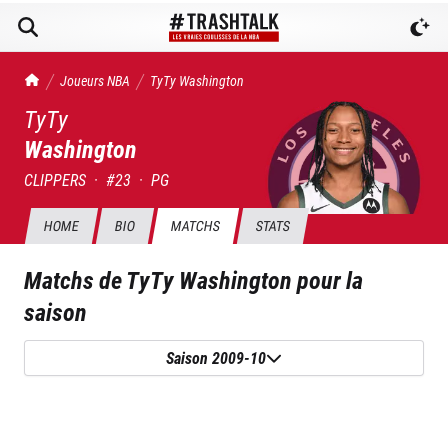
TrashTalk Actu NBA
Joueurs NBA
TyTy
Washington
TyTy
Washington
CLIPPERS
·
#
23
·
PG
HOME
BIO
MATCHS
STATS
Matchs de
TyTy Washington
pour la
saison
Saison 2009-10