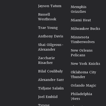
Jayson Tatum
Memphis
Grizzlies
Russell
Westbrook
Miami Heat
Trae Young
Milwaukee Bucks
Anthony Davis
Minnesota
Timberwolves
Shai Gilgeous-
Alexander
New Orleans
Pelicans
Zaccharie
Risacher
New York Knicks
Bilal Coulibaly
Oklahoma City
Thunder
Alexandre Sarr
Orlando Magic
Tidjane Salaün
Philadelphia
Joel Embiid
76ers
Tyrese