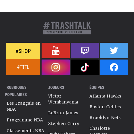
#SHOP
#TTFL
RUBRIQUES
JOUEURS
ÉQUIPES
POPULAIRES
Victor
Atlanta Hawks
Wembanyama
Les Français en
Boston Celtics
NBA
LeBron James
Brooklyn Nets
Programme NBA
Stephen Curry
Charlotte
Classements NBA