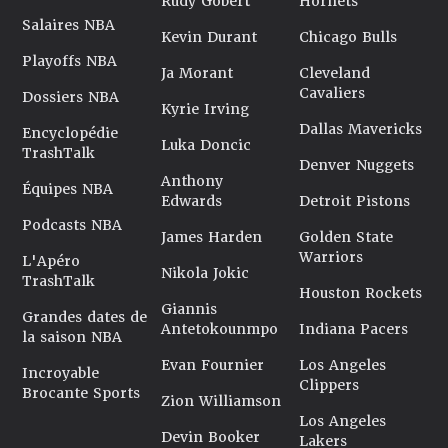
Rudy Gobert
Hornets
Salaires NBA
Kevin Durant
Chicago Bulls
Playoffs NBA
Ja Morant
Cleveland
Cavaliers
Dossiers NBA
Kyrie Irving
Dallas Mavericks
Encyclopédie
Luka Doncic
TrashTalk
Denver Nuggets
Anthony
Équipes NBA
Edwards
Detroit Pistons
Podcasts NBA
James Harden
Golden State
Warriors
L'Apéro
Nikola Jokic
TrashTalk
Houston Rockets
Giannis
Grandes dates de
Antetokounmpo
Indiana Pacers
la saison NBA
Evan Fournier
Los Angeles
Incroyable
Clippers
Brocante Sports
Zion Williamson
Los Angeles
Devin Booker
Lakers