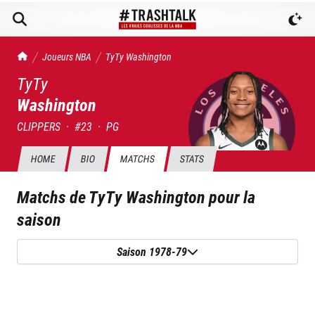
TrashTalk Actu NBA
Joueurs NBA
TyTy
Washington
TyTy
Washington
CLIPPERS
·
#
23
·
PG
HOME
BIO
MATCHS
STATS
Matchs de
TyTy Washington
pour la
saison
Saison 1978-79