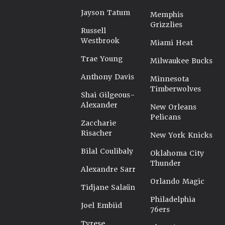
Jayson Tatum
Memphis
Grizzlies
Russell
Westbrook
Miami Heat
Trae Young
Milwaukee Bucks
Anthony Davis
Minnesota
Timberwolves
Shai Gilgeous-
Alexander
New Orleans
Pelicans
Zaccharie
Risacher
New York Knicks
Bilal Coulibaly
Oklahoma City
Thunder
Alexandre Sarr
Orlando Magic
Tidjane Salaün
Philadelphia
Joel Embiid
76ers
Tyrese