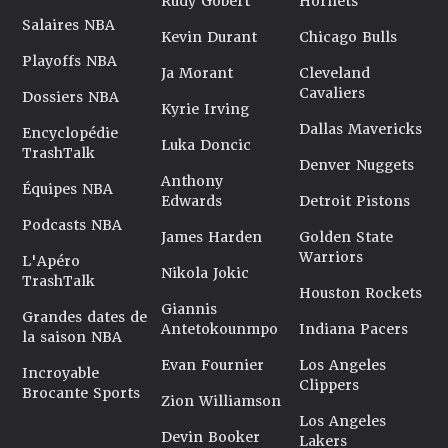
Rudy Gobert
Hornets
Salaires NBA
Kevin Durant
Chicago Bulls
Playoffs NBA
Ja Morant
Cleveland
Cavaliers
Dossiers NBA
Kyrie Irving
Dallas Mavericks
Encyclopédie
Luka Doncic
TrashTalk
Denver Nuggets
Anthony
Équipes NBA
Edwards
Detroit Pistons
Podcasts NBA
James Harden
Golden State
Warriors
L'Apéro
Nikola Jokic
TrashTalk
Houston Rockets
Giannis
Grandes dates de
Antetokounmpo
Indiana Pacers
la saison NBA
Evan Fournier
Los Angeles
Incroyable
Clippers
Brocante Sports
Zion Williamson
Los Angeles
Devin Booker
Lakers