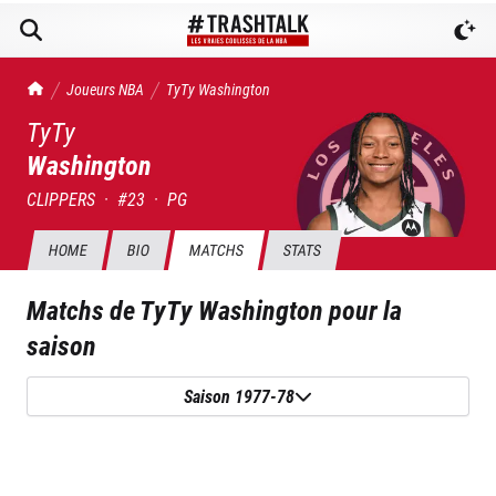
TrashTalk Actu NBA
Joueurs NBA
TyTy
Washington
TyTy
Washington
CLIPPERS
·
#
23
·
PG
HOME
BIO
MATCHS
STATS
Matchs de
TyTy Washington
pour la
saison
Saison 1977-78