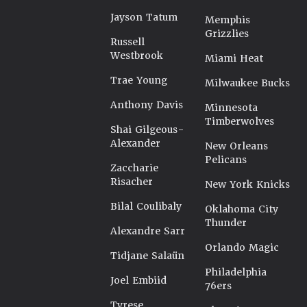
Jayson Tatum
Memphis
Grizzlies
Russell
Westbrook
Miami Heat
Trae Young
Milwaukee Bucks
Anthony Davis
Minnesota
Timberwolves
Shai Gilgeous-
Alexander
New Orleans
Pelicans
Zaccharie
Risacher
New York Knicks
Bilal Coulibaly
Oklahoma City
Thunder
Alexandre Sarr
Orlando Magic
Tidjane Salaün
Philadelphia
Joel Embiid
76ers
Tyrese