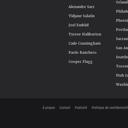
Orland
Alexandre Sarr
Philad
Tidjane Salaün
Phoeni
Joel Embiid
Portla
Tyrese Haliburton
Sacra
Cade Cunningham
San An
Paolo Banchero
Seattl
Cooper Flagg
Toront
Utah J
Washi
À propos
Contact
Publicité
Politique de confidentiali