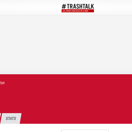
ton
STATS