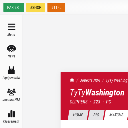
PARIER !
#SHOP
#TTFL
Menu
News
Équipes NBA
TrashTalk Actu NBA
Joueurs NBA
TyTy
Washing
TyTy
Washington
Joueurs NBA
CLIPPERS
·
#
23
·
PG
HOME
BIO
MATCHS
Classement