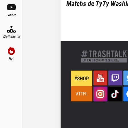
Matchs de
TyTy Washi
L'Apéro
Statistiques
Hot
#SHOP
#TTFL