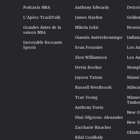
Podcasts NBA
Anthony Edwards
Detroi
L'Apéro TrashTalk
James Harden
Golden
Grandes dates de la
Nikola Jokic
Houst
saison NBA
Giannis Antetokounmpo
Indian
Incroyable Brocante
Sports
Evan Fournier
Los An
Zion Williamson
Los An
Devin Booker
Memphi
Jayson Tatum
Miami
Russell Westbrook
Milwa
Trae Young
Minne
Timbe
Anthony Davis
New Or
Shai Gilgeous-Alexander
New Y
Zaccharie Risacher
Oklah
Bilal Coulibaly