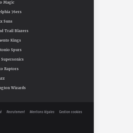
o Magic
elphia 76ers
x Suns
nd Trail Blazers
mento Kings
tonio Spurs
e Supersonics
o Raptors
azz
ngton Wizards
té
Recrutement
Mentions légales
Gestion cookies