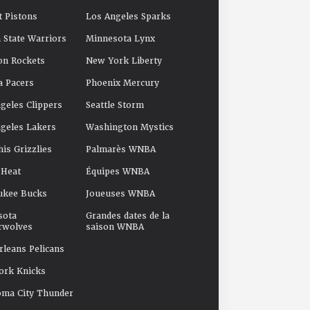
t Pistons
Los Angeles Sparks
 State Warriors
Minnesota Lynx
on Rockets
New York Liberty
a Pacers
Phoenix Mercury
geles Clippers
Seattle Storm
geles Lakers
Washington Mystics
s Grizzlies
Palmarès WNBA
 Heat
Équipes WNBA
ukee Bucks
Joueuses WNBA
sota
Grandes dates de la
rwolves
saison WNBA
leans Pelicans
ork Knicks
oma City Thunder