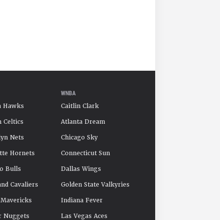
WNBA
a Hawks
Caitlin Clark
 Celtics
Atlanta Dream
yn Nets
Chicago Sky
tte Hornets
Connecticut Sun
o Bulls
Dallas Wings
and Cavaliers
Golden State Valkyries
 Mavericks
Indiana Fever
r Nuggets
Las Vegas Aces