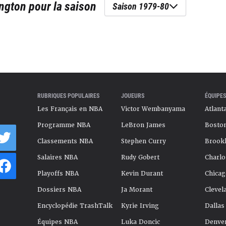
ngton
pour la saison
Saison 1979-80
RUBRIQUES POPULAIRES
JOUEURS
ÉQUIPES
Les Français en NBA
Victor Wembanyama
Atlant
Programme NBA
LeBron James
Boston
Classements NBA
Stephen Curry
Brookl
Salaires NBA
Rudy Gobert
Charlo
Playoffs NBA
Kevin Durant
Chicag
Dossiers NBA
Ja Morant
Clevel
Encyclopédie TrashTalk
Kyrie Irving
Dallas
Équipes NBA
Luka Doncic
Denve