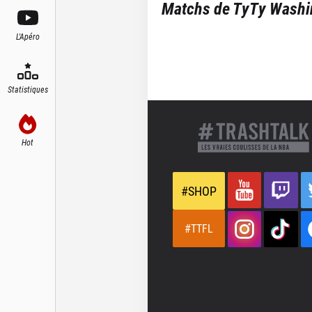
Matchs de
TyTy Washi
L'Apéro
Statistiques
Hot
#SHOP
#TTFL