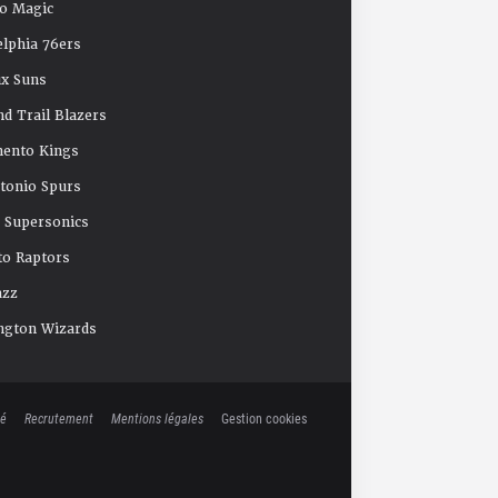
o Magic
elphia 76ers
x Suns
nd Trail Blazers
mento Kings
tonio Spurs
e Supersonics
o Raptors
azz
ngton Wizards
té
Recrutement
Mentions légales
Gestion cookies