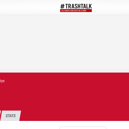
ton
STATS