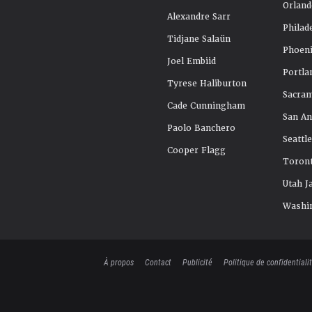
Orland
Alexandre Sarr
Philad
Tidjane Salaün
Phoeni
Joel Embiid
Portla
Tyrese Haliburton
Sacra
Cade Cunningham
San An
Paolo Banchero
Seattl
Cooper Flagg
Toront
Utah J
Washi
À propos
Contact
Publicité
Politique de confidentiali