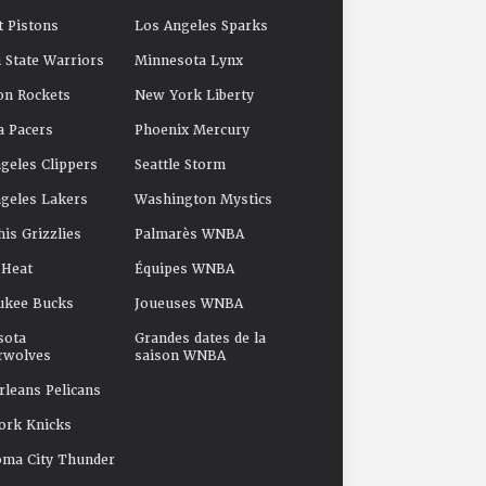
t Pistons
Los Angeles Sparks
 State Warriors
Minnesota Lynx
on Rockets
New York Liberty
a Pacers
Phoenix Mercury
geles Clippers
Seattle Storm
geles Lakers
Washington Mystics
s Grizzlies
Palmarès WNBA
 Heat
Équipes WNBA
ukee Bucks
Joueuses WNBA
sota
Grandes dates de la
rwolves
saison WNBA
leans Pelicans
ork Knicks
oma City Thunder