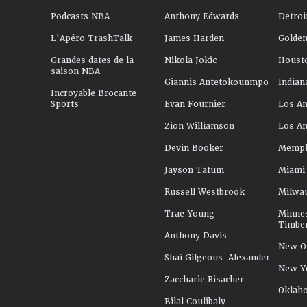
Podcasts NBA
Anthony Edwards
Detroi
L'Apéro TrashTalk
James Harden
Golden
Grandes dates de la
Nikola Jokic
Houst
saison NBA
Giannis Antetokounmpo
Indian
Incroyable Brocante
Sports
Evan Fournier
Los An
Zion Williamson
Los An
Devin Booker
Memphi
Jayson Tatum
Miami
Russell Westbrook
Milwa
Trae Young
Minne
Timbe
Anthony Davis
New Or
Shai Gilgeous-Alexander
New Y
Zaccharie Risacher
Oklah
Bilal Coulibaly