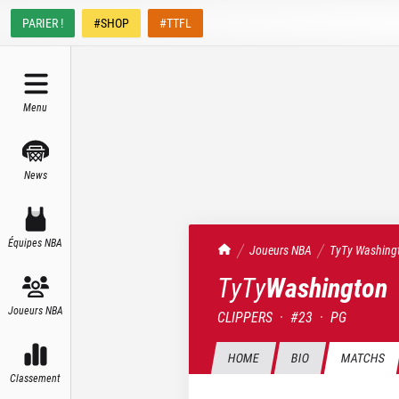
PARIER !
#SHOP
#TTFL
Menu
News
Équipes NBA
TrashTalk Actu NBA
Joueurs NBA
TyTy
Washing
TyTy
Washington
Joueurs NBA
CLIPPERS
·
#
23
·
PG
HOME
BIO
MATCHS
Classement