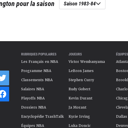
ngton
pour la saison
Saison 1983-84
RUBRIQUES POPULAIRES
JOUEURS
ÉQUIPES
Les Français en NBA
Victor Wembanyama
Atlant
Programme NBA
LeBron James
Boston
Classements NBA
Stephen Curry
Brookl
Salaires NBA
Rudy Gobert
Charlo
Playoffs NBA
Kevin Durant
Chicag
Dossiers NBA
Ja Morant
Clevel
Encyclopédie TrashTalk
Kyrie Irving
Dallas
Équipes NBA
Luka Doncic
Denve