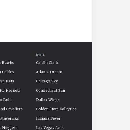
WNBA
a Hawks
Caitlin Clark
 Celtics
Atlanta Dream
yn Nets
Chicago Sky
tte Hornets
Connecticut Sun
o Bulls
Dallas Wings
and Cavaliers
Golden State Valkyries
 Mavericks
Indiana Fever
r Nuggets
Las Vegas Aces