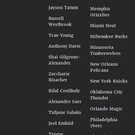
Jayson Tatum
Memphis
Grizzlies
Russell
Westbrook
Miami Heat
Trae Young
Milwaukee Bucks
Anthony Davis
Minnesota
Timberwolves
Shai Gilgeous-
Alexander
New Orleans
Pelicans
Zaccharie
Risacher
New York Knicks
Bilal Coulibaly
Oklahoma City
Thunder
Alexandre Sarr
Orlando Magic
Tidjane Salaün
Philadelphia
Joel Embiid
76ers
Tyrese