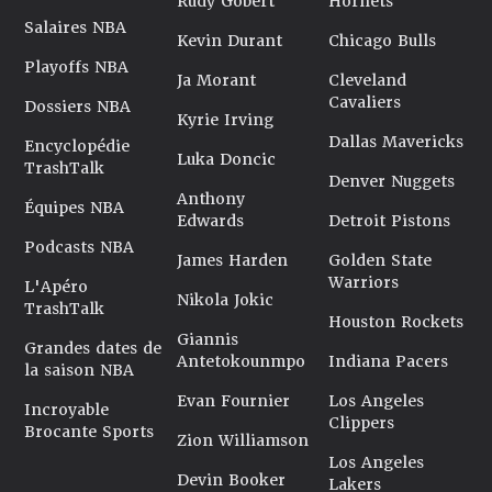
Rudy Gobert
Hornets
Salaires NBA
Kevin Durant
Chicago Bulls
Playoffs NBA
Ja Morant
Cleveland
Cavaliers
Dossiers NBA
Kyrie Irving
Dallas Mavericks
Encyclopédie
Luka Doncic
TrashTalk
Denver Nuggets
Anthony
Équipes NBA
Edwards
Detroit Pistons
Podcasts NBA
James Harden
Golden State
Warriors
L'Apéro
Nikola Jokic
TrashTalk
Houston Rockets
Giannis
Grandes dates de
Antetokounmpo
Indiana Pacers
la saison NBA
Evan Fournier
Los Angeles
Incroyable
Clippers
Brocante Sports
Zion Williamson
Los Angeles
Devin Booker
Lakers