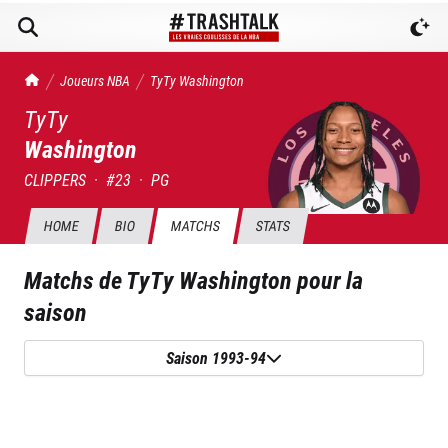
TrashTalk Actu NBA
Joueurs NBA
TyTy
Washington
TyTy
Washington
CLIPPERS
·
#
23
·
PG
HOME
BIO
MATCHS
STATS
Matchs de
TyTy Washington
pour la
saison
Saison 1993-94