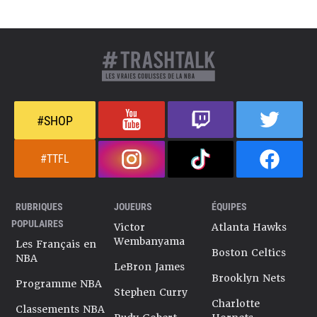
#SHOP
#TTFL
RUBRIQUES
JOUEURS
ÉQUIPES
POPULAIRES
Victor
Atlanta Hawks
Wembanyama
Les Français en
Boston Celtics
NBA
LeBron James
Brooklyn Nets
Programme NBA
Stephen Curry
Charlotte
Classements NBA