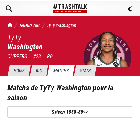
TrashTalk Actu NBA
Joueurs NBA
TyTy
Washington
TyTy
Washington
CLIPPERS
·
#
23
·
PG
HOME
BIO
MATCHS
STATS
Matchs de
TyTy Washington
pour la
saison
Saison 1988-89