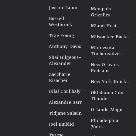
Jayson Tatum
Memphis
Grizzlies
Russell
Westbrook
Miami Heat
Trae Young
Milwaukee Bucks
Anthony Davis
Minnesota
Timberwolves
Shai Gilgeous-
Alexander
New Orleans
Pelicans
Zaccharie
Risacher
New York Knicks
Bilal Coulibaly
Oklahoma City
Thunder
Alexandre Sarr
Orlando Magic
Tidjane Salaün
Philadelphia
Joel Embiid
76ers
Tyrese