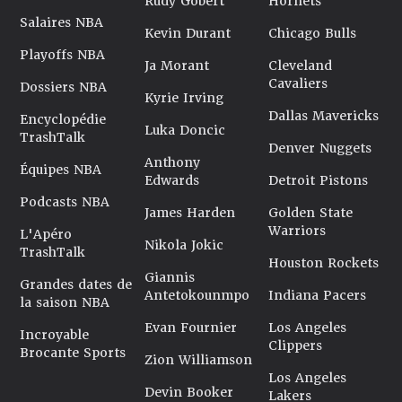
Rudy Gobert
Hornets
Salaires NBA
Kevin Durant
Chicago Bulls
Playoffs NBA
Ja Morant
Cleveland
Cavaliers
Dossiers NBA
Kyrie Irving
Dallas Mavericks
Encyclopédie
Luka Doncic
TrashTalk
Denver Nuggets
Anthony
Équipes NBA
Edwards
Detroit Pistons
Podcasts NBA
James Harden
Golden State
Warriors
L'Apéro
Nikola Jokic
TrashTalk
Houston Rockets
Giannis
Grandes dates de
Antetokounmpo
Indiana Pacers
la saison NBA
Evan Fournier
Los Angeles
Incroyable
Clippers
Brocante Sports
Zion Williamson
Los Angeles
Devin Booker
Lakers