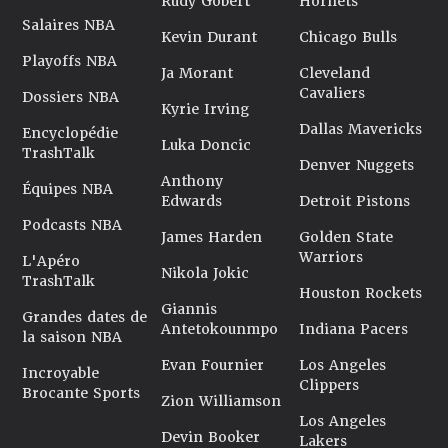
Rudy Gobert
Hornets
Salaires NBA
Kevin Durant
Chicago Bulls
Playoffs NBA
Ja Morant
Cleveland
Cavaliers
Dossiers NBA
Kyrie Irving
Dallas Mavericks
Encyclopédie
Luka Doncic
TrashTalk
Denver Nuggets
Anthony
Équipes NBA
Edwards
Detroit Pistons
Podcasts NBA
James Harden
Golden State
Warriors
L'Apéro
Nikola Jokic
TrashTalk
Houston Rockets
Giannis
Grandes dates de
Antetokounmpo
Indiana Pacers
la saison NBA
Evan Fournier
Los Angeles
Incroyable
Clippers
Brocante Sports
Zion Williamson
Los Angeles
Devin Booker
Lakers