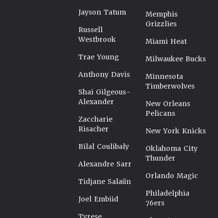
Jayson Tatum
Memphis
Grizzlies
Russell
Westbrook
Miami Heat
Trae Young
Milwaukee Bucks
Anthony Davis
Minnesota
Timberwolves
Shai Gilgeous-
Alexander
New Orleans
Pelicans
Zaccharie
Risacher
New York Knicks
Bilal Coulibaly
Oklahoma City
Thunder
Alexandre Sarr
Orlando Magic
Tidjane Salaün
Philadelphia
Joel Embiid
76ers
Tyrese