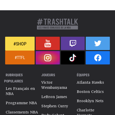
#SHOP
#TTFL
RUBRIQUES
JOUEURS
ÉQUIPES
POPULAIRES
Victor
Atlanta Hawks
Wembanyama
Les Français en
Boston Celtics
NBA
LeBron James
Brooklyn Nets
Programme NBA
Stephen Curry
Charlotte
Classements NBA