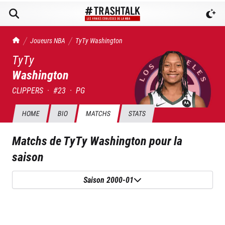
TrashTalk Actu NBA
Joueurs NBA
TyTy
Washington
TyTy
Washington
CLIPPERS
·
#
23
·
PG
HOME
BIO
MATCHS
STATS
Matchs de
TyTy Washington
pour la
saison
Saison 2000-01