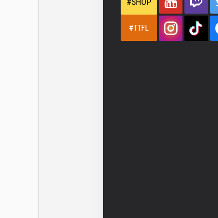
#SHOP
#TTFL