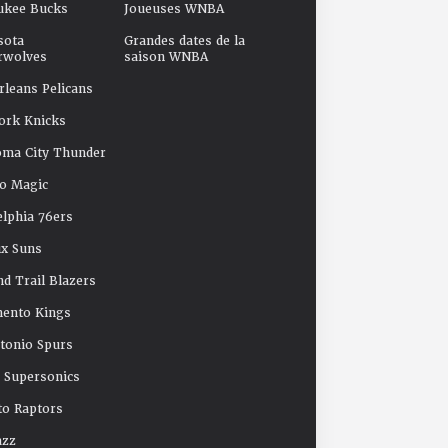
ukee Bucks
Joueuses WNBA
sota
Grandes dates de la
rwolves
saison WNBA
leans Pelicans
ork Knicks
oma City Thunder
o Magic
elphia 76ers
x Suns
nd Trail Blazers
mento Kings
tonio Spurs
e Supersonics
o Raptors
azz