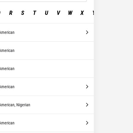
Q
R
S
T
U
V
W
X
Y
Z
American
American
American
American
American, Nigerian
American