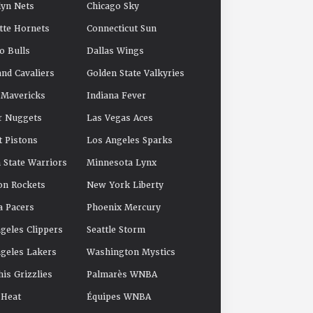
yn Nets
Chicago Sky
tte Hornets
Connecticut Sun
o Bulls
Dallas Wings
and Cavaliers
Golden State Valkyries
 Mavericks
Indiana Fever
r Nuggets
Las Vegas Aces
t Pistons
Los Angeles Sparks
 State Warriors
Minnesota Lynx
on Rockets
New York Liberty
a Pacers
Phoenix Mercury
geles Clippers
Seattle Storm
geles Lakers
Washington Mystics
s Grizzlies
Palmarès WNBA
 Heat
Équipes WNBA