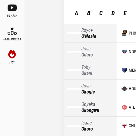
A
B
C
D
E
L'Apéro
Royce
PH
O'Neale
Statistiques
Josh
NO
Oduro
Hot
Toby
ME
Okani
Josh
HO
Okogie
Onyeka
ATL
Okongwu
Isaac
CHI
Okoro