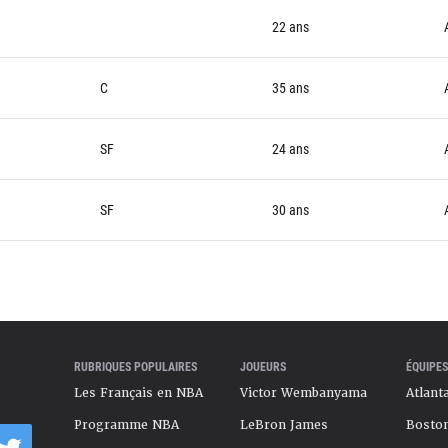
22 ans
C
35 ans
SF
24 ans
SF
30 ans
RUBRIQUES POPULAIRES
JOUEURS
ÉQUIPES
Les Français en NBA
Victor Wembanyama
Atlant
Programme NBA
LeBron James
Boston