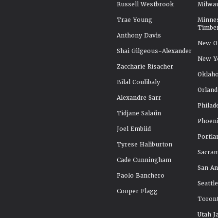
Russell Westbrook
Milwa
Trae Young
Minne
Timbe
Anthony Davis
New Or
Shai Gilgeous-Alexander
New Y
Zaccharie Risacher
Oklah
Bilal Coulibaly
Orland
Alexandre Sarr
Philad
Tidjane Salaün
Phoeni
Joel Embiid
Portla
Tyrese Haliburton
Sacra
Cade Cunningham
San An
Paolo Banchero
Seattl
Cooper Flagg
Toront
Utah J