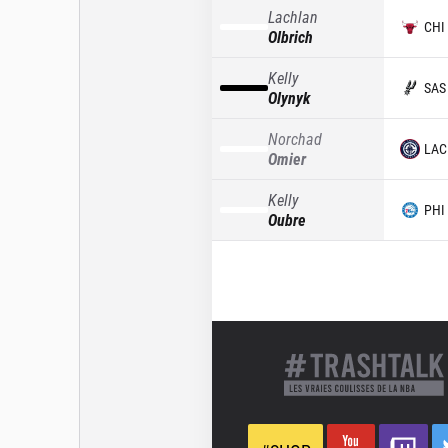
Lachlan
CHI
Olbrich
Kelly
SAS
Olynyk
Norchad
LAC
Omier
Kelly
PHI
Oubre