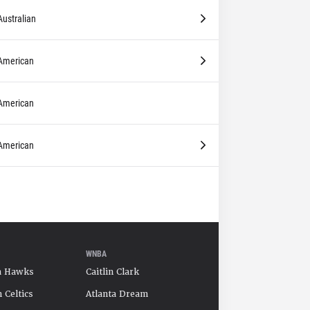
Australian
American
American
American
WNBA
a Hawks
Caitlin Clark
 Celtics
Atlanta Dream