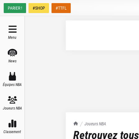
PARIER !
#SHOP
#TTFL
Menu
News
Équipes NBA
Joueurs NBA
TrashTalk Actu NBA
Joueurs NBA
Retrouvez tous
Classement