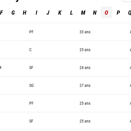
F
G
H
I
J
K
L
M
N
O
P
X
PF
33 ans
P
C
25 ans
M
SF
24 ans
U
SG
27 ans
PF
25 ans
SF
25 ans