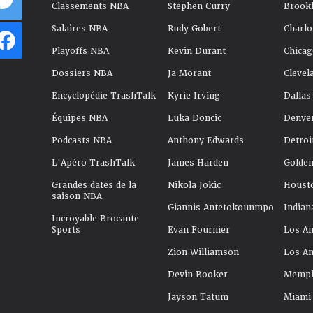
Classements NBA
Stephen Curry
Brookl
Salaires NBA
Rudy Gobert
Charlo
Playoffs NBA
Kevin Durant
Chicag
Dossiers NBA
Ja Morant
Clevel
Encyclopédie TrashTalk
Kyrie Irving
Dallas
Équipes NBA
Luka Doncic
Denve
Podcasts NBA
Anthony Edwards
Detroi
L'Apéro TrashTalk
James Harden
Golden
Grandes dates de la
Nikola Jokic
Houst
saison NBA
Giannis Antetokounmpo
Indian
Incroyable Brocante
Sports
Evan Fournier
Los An
Zion Williamson
Los An
Devin Booker
Memphi
Jayson Tatum
Miami