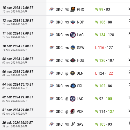
15 nov. 2024 19:00
ET
OKC
vs
PHX
W
99
-
83
16 nov. 2024 01:00
FR
13 nov. 2024 18:30
ET
OKC
vs
NOP
W
106
-
88
14 nov. 2024 00:30
FR
11 nov. 2024 19:00
ET
OKC
vs
LAC
W
134
-
128
12 nov. 2024 01:00
FR
10 nov. 2024 18:00
ET
OKC
vs
GSW
L
116
-
127
11 nov. 2024 00:00
FR
08 nov. 2024 19:00
ET
OKC
vs
HOU
W
126
-
107
09 nov. 2024 01:00
FR
06 nov. 2024 20:00
ET
OKC
@
DEN
L
124
-
122
07 nov. 2024 02:00
FR
04 nov. 2024 20:15
ET
OKC
vs
ORL
W
102
-
86
05 nov. 2024 02:15
FR
02 nov. 2024 21:30
ET
OKC
@
LAC
W
92
-
105
03 nov. 2024 02:30
FR
01 nov. 2024 21:00
ET
OKC
@
POR
W
114
-
137
02 nov. 2024 02:00
FR
30 oct. 2024 20:30
ET
OKC
vs
SAS
W
105
-
93
31 oct. 2024 01:30
FR