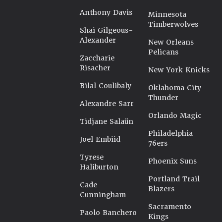
Anthony Davis
Minnesota
Timberwolves
Shai Gilgeous-
Alexander
New Orleans
Pelicans
Zaccharie
Risacher
New York Knicks
Bilal Coulibaly
Oklahoma City
Thunder
Alexandre Sarr
Orlando Magic
Tidjane Salaün
Philadelphia
Joel Embiid
76ers
Tyrese
Phoenix Suns
Haliburton
Portland Trail
Cade
Blazers
Cunningham
Sacramento
Paolo Banchero
Kings