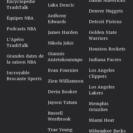
Dallas Mavericks
Encyclopédie
Luka Doncic
TrashTalk
Denver Nuggets
Anthony
Équipes NBA
Edwards
Detroit Pistons
Podcasts NBA
James Harden
Golden State
Warriors
L'Apéro
Nikola Jokic
TrashTalk
Houston Rockets
Giannis
Grandes dates de
Antetokounmpo
Indiana Pacers
la saison NBA
Evan Fournier
Los Angeles
Incroyable
Clippers
Brocante Sports
Zion Williamson
Los Angeles
Devin Booker
Lakers
Jayson Tatum
Memphis
Grizzlies
Russell
Westbrook
Miami Heat
Trae Young
Milwaukee Bucks