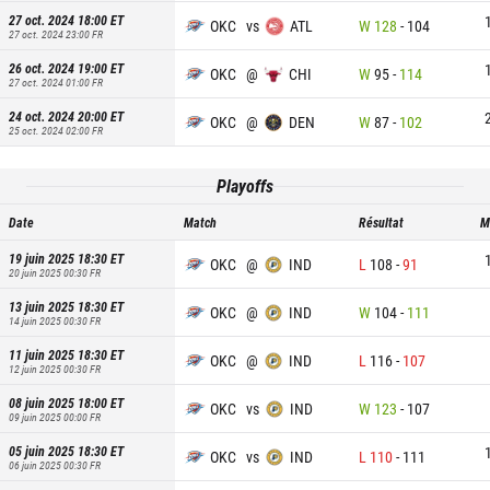
27 oct. 2024 18:00
ET
OKC
vs
ATL
W
128
-
104
27 oct. 2024 23:00
FR
26 oct. 2024 19:00
ET
OKC
@
CHI
W
95
-
114
27 oct. 2024 01:00
FR
24 oct. 2024 20:00
ET
OKC
@
DEN
W
87
-
102
25 oct. 2024 02:00
FR
Playoffs
Date
Match
Résultat
M
19 juin 2025 18:30
ET
OKC
@
IND
L
108
-
91
20 juin 2025 00:30
FR
13 juin 2025 18:30
ET
OKC
@
IND
W
104
-
111
14 juin 2025 00:30
FR
11 juin 2025 18:30
ET
OKC
@
IND
L
116
-
107
12 juin 2025 00:30
FR
08 juin 2025 18:00
ET
OKC
vs
IND
W
123
-
107
09 juin 2025 00:00
FR
05 juin 2025 18:30
ET
OKC
vs
IND
L
110
-
111
06 juin 2025 00:30
FR