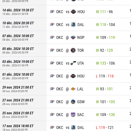
20 déc. 2024 00:00
FR
14 déc. 2024 19:30
ET
OKC
vs
HOU
W
111
-
96
15 déc. 2024 01:30
FR
10 déc. 2024 20:30
ET
OKC
vs
DAL
W
118
-
104
11 déc. 2024 02:30
FR
07 déc. 2024 18:00
ET
OKC
@
NOP
W
109
-
119
08 déc. 2024 00:00
FR
05 déc. 2024 18:30
ET
OKC
@
TOR
W
92
-
129
06 déc. 2024 00:30
FR
03 déc. 2024 19:00
ET
OKC
vs
UTA
W
133
-
106
04 déc. 2024 01:00
FR
01 déc. 2024 18:00
ET
OKC
@
HOU
L
119
-
116
02 déc. 2024 00:00
FR
29 nov. 2024 21:00
ET
OKC
@
LAL
W
93
-
101
30 nov. 2024 03:00
FR
27 nov. 2024 21:00
ET
OKC
@
GSW
W
101
-
105
28 nov. 2024 03:00
FR
25 nov. 2024 21:00
ET
OKC
@
SAC
W
109
-
130
26 nov. 2024 03:00
FR
17 nov. 2024 18:00
ET
OKC
vs
DAL
L
119
-
121
18 nov. 2024 00:00
FR