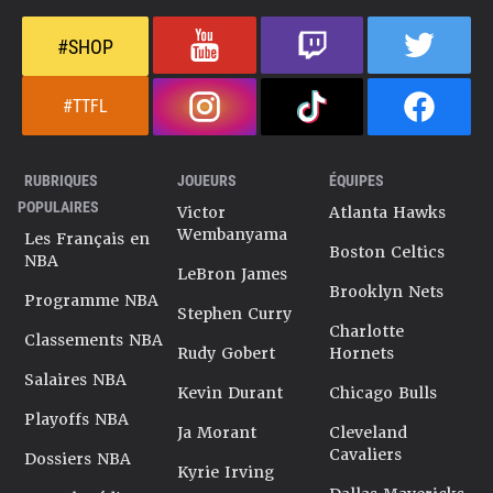
#SHOP
#TTFL
RUBRIQUES
JOUEURS
ÉQUIPES
POPULAIRES
Victor
Atlanta Hawks
Wembanyama
Les Français en
Boston Celtics
NBA
LeBron James
Brooklyn Nets
Programme NBA
Stephen Curry
Charlotte
Classements NBA
Rudy Gobert
Hornets
Salaires NBA
Kevin Durant
Chicago Bulls
Playoffs NBA
Ja Morant
Cleveland
Cavaliers
Dossiers NBA
Kyrie Irving