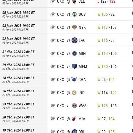
OKC
@
CLE
L
129
-
122
09 janv. 2025 00:00
FR
05 janv. 2025 14:30
ET
OKC
vs
BOS
W
105
-
92
05 janv. 2025 20:30
FR
03 janv. 2025 19:00
ET
OKC
vs
NYK
W
117
-
107
04 janv. 2025 01:00
FR
02 janv. 2025 19:00
ET
OKC
vs
LAC
W
116
-
98
03 janv. 2025 01:00
FR
31 déc. 2024 19:00
ET
OKC
vs
MIN
W
113
-
105
01 janv. 2025 01:00
FR
29 déc. 2024 18:00
ET
OKC
vs
MEM
W
130
-
106
30 déc. 2024 00:00
FR
28 déc. 2024 17:00
ET
OKC
@
CHA
W
94
-
106
28 déc. 2024 23:00
FR
26 déc. 2024 18:00
ET
OKC
@
IND
W
114
-
120
27 déc. 2024 00:00
FR
23 déc. 2024 19:00
ET
OKC
vs
WAS
W
123
-
105
24 déc. 2024 01:00
FR
20 déc. 2024 19:00
ET
OKC
@
MIA
W
97
-
104
21 déc. 2024 01:00
FR
19 déc. 2024 18:00
ET
OKC
@
ORL
W
99
-
105