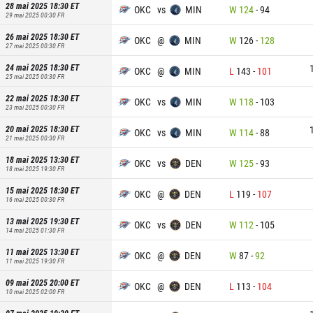
28 mai 2025 18:30
ET
OKC
vs
MIN
W
124
-
94
29 mai 2025 00:30
FR
26 mai 2025 18:30
ET
OKC
@
MIN
W
126
-
128
27 mai 2025 00:30
FR
24 mai 2025 18:30
ET
OKC
@
MIN
L
143
-
101
25 mai 2025 00:30
FR
22 mai 2025 18:30
ET
OKC
vs
MIN
W
118
-
103
23 mai 2025 00:30
FR
20 mai 2025 18:30
ET
OKC
vs
MIN
W
114
-
88
21 mai 2025 00:30
FR
18 mai 2025 13:30
ET
OKC
vs
DEN
W
125
-
93
18 mai 2025 19:30
FR
15 mai 2025 18:30
ET
OKC
@
DEN
L
119
-
107
16 mai 2025 00:30
FR
13 mai 2025 19:30
ET
OKC
vs
DEN
W
112
-
105
14 mai 2025 01:30
FR
11 mai 2025 13:30
ET
OKC
@
DEN
W
87
-
92
11 mai 2025 19:30
FR
09 mai 2025 20:00
ET
OKC
@
DEN
L
113
-
104
10 mai 2025 02:00
FR