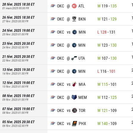
28 févr. 2025 18:30
ET
OKC
@
ATL
W
119
-
135
01 mars 2025 00:30
FR
26 févr. 2025 18:30
ET
OKC
@
BKN
W
121
-
129
27 févr. 2025 00:30
FR
24 févr. 2025 19:00
ET
OKC
vs
MIN
L
128
-
131
25 févr. 2025 01:00
FR
23 févr. 2025 20:30
ET
OKC
@
MIN
W
123
-
130
24 févr. 2025 02:30
FR
21 févr. 2025 20:30
ET
OKC
@
UTA
W
107
-
130
22 févr. 2025 02:30
FR
13 févr. 2025 19:30
ET
OKC
@
MIN
L
116
-
101
14 févr. 2025 01:30
FR
12 févr. 2025 19:00
ET
OKC
vs
MIA
W
115
-
101
13 févr. 2025 01:00
FR
08 févr. 2025 19:00
ET
OKC
@
MEM
W
112
-
125
09 févr. 2025 01:00
FR
07 févr. 2025 19:00
ET
OKC
vs
TOR
W
121
-
109
08 févr. 2025 01:00
FR
05 févr. 2025 20:30
ET
OKC
vs
PHX
W
140
-
109
06 févr. 2025 02:30
FR