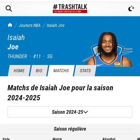
TrashTalk Actu NBA
Joueurs NBA
Isaiah
Joe
Isaiah
Joe
THUNDER
·
#
11
·
SG
HOME
BIO
MATCHS
STATS
Matchs de
Isaiah Joe
pour la saison
2024-2025
Saison 2024-25
Saison régulière
Date
Match
Résultat
M