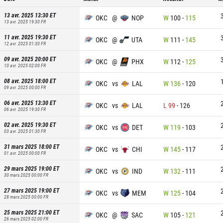
13 avr. 2025 13:30
ET
OKC
@
NOP
W
100
-
115
13 avr. 2025 19:30
FR
11 avr. 2025 19:30
ET
OKC
@
UTA
W
111
-
145
12 avr. 2025 01:30
FR
09 avr. 2025 20:00
ET
OKC
@
PHX
W
112
-
125
10 avr. 2025 02:00
FR
08 avr. 2025 18:00
ET
OKC
vs
LAL
W
136
-
120
09 avr. 2025 00:00
FR
06 avr. 2025 13:30
ET
OKC
vs
LAL
L
99
-
126
06 avr. 2025 19:30
FR
02 avr. 2025 19:30
ET
OKC
vs
DET
W
119
-
103
03 avr. 2025 01:30
FR
31 mars 2025 18:00
ET
OKC
vs
CHI
W
145
-
117
01 avr. 2025 00:00
FR
29 mars 2025 19:00
ET
OKC
vs
IND
W
132
-
111
30 mars 2025 00:00
FR
27 mars 2025 19:00
ET
OKC
vs
MEM
W
125
-
104
28 mars 2025 00:00
FR
25 mars 2025 21:00
ET
OKC
@
SAC
W
105
-
121
26 mars 2025 02:00
FR