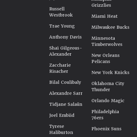
Grizzlies
Russell
Westbrook
Miami Heat
Trae Young
Milwaukee Bucks
Anthony Davis
Minnesota
Timberwolves
Shai Gilgeous-
Alexander
New Orleans
Pelicans
Zaccharie
Risacher
New York Knicks
Bilal Coulibaly
Oklahoma City
Thunder
Alexandre Sarr
Orlando Magic
Tidjane Salaün
Philadelphia
Joel Embiid
76ers
Tyrese
Phoenix Suns
Haliburton