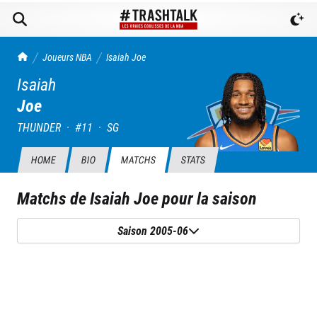
TrashTalk Actu NBA
Joueurs NBA
Isaiah
Joe
Isaiah
Joe
THUNDER
·
#
11
·
SG
HOME
BIO
MATCHS
STATS
Matchs de
Isaiah Joe
pour la saison
Saison 2005-06