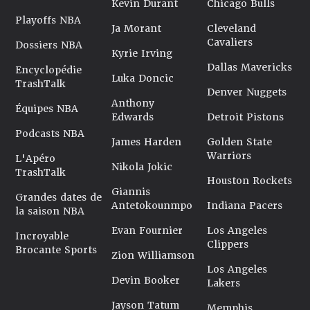
Kevin Durant
Chicago Bulls
Playoffs NBA
Ja Morant
Cleveland
Cavaliers
Dossiers NBA
Kyrie Irving
Dallas Mavericks
Encyclopédie
Luka Doncic
TrashTalk
Denver Nuggets
Anthony
Équipes NBA
Edwards
Detroit Pistons
Podcasts NBA
James Harden
Golden State
Warriors
L'Apéro
Nikola Jokic
TrashTalk
Houston Rockets
Giannis
Grandes dates de
Antetokounmpo
Indiana Pacers
la saison NBA
Evan Fournier
Los Angeles
Incroyable
Clippers
Brocante Sports
Zion Williamson
Los Angeles
Devin Booker
Lakers
Jayson Tatum
Memphis