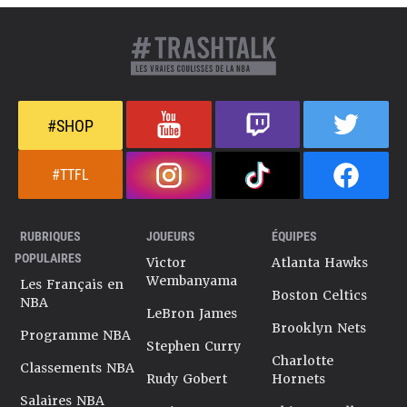
#SHOP
#TTFL
RUBRIQUES
JOUEURS
ÉQUIPES
POPULAIRES
Victor
Atlanta Hawks
Wembanyama
Les Français en
Boston Celtics
NBA
LeBron James
Brooklyn Nets
Programme NBA
Stephen Curry
Charlotte
Classements NBA
Rudy Gobert
Hornets
Salaires NBA