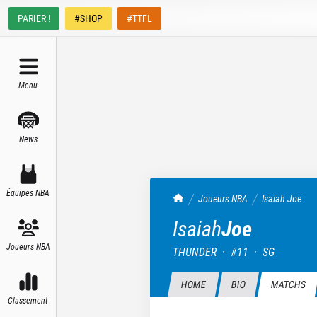
PARIER !
#SHOP
#TTFL
Menu
News
Équipes NBA
TrashTalk Actu NBA
Joueurs NBA
Isaiah
Joe
Isaiah
Joe
Joueurs NBA
THUNDER
·
#
11
·
SG
HOME
BIO
MATCHS
Classement