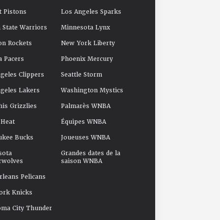
t Pistons
Los Angeles Sparks
 State Warriors
Minnesota Lynx
on Rockets
New York Liberty
a Pacers
Phoenix Mercury
geles Clippers
Seattle Storm
geles Lakers
Washington Mystics
s Grizzlies
Palmarès WNBA
 Heat
Équipes WNBA
ukee Bucks
Joueuses WNBA
sota
Grandes dates de la
rwolves
saison WNBA
leans Pelicans
ork Knicks
oma City Thunder