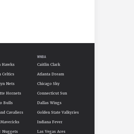
WNBA
a Hawks
Caitlin Clark
 Celtics
Atlanta Dream
yn Nets
Chicago Sky
tte Hornets
Connecticut Sun
o Bulls
Dallas Wings
and Cavaliers
Golden State Valkyries
 Mavericks
Indiana Fever
r Nuggets
Las Vegas Aces