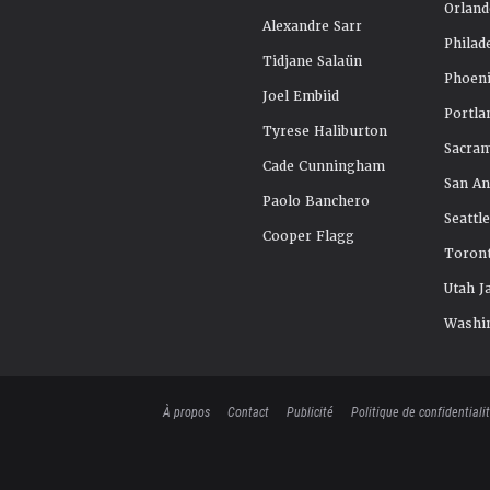
Orland
Alexandre Sarr
Philad
Tidjane Salaün
Phoeni
Joel Embiid
Portla
Tyrese Haliburton
Sacra
Cade Cunningham
San An
Paolo Banchero
Seattl
Cooper Flagg
Toront
Utah J
Washi
À propos
Contact
Publicité
Politique de confidentiali