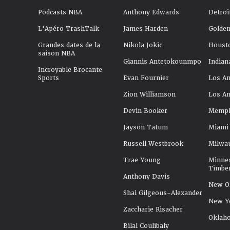
Podcasts NBA
Anthony Edwards
Detroi
L'Apéro TrashTalk
James Harden
Golden
Grandes dates de la
Nikola Jokic
Houst
saison NBA
Giannis Antetokounmpo
Indian
Incroyable Brocante
Sports
Evan Fournier
Los An
Zion Williamson
Los An
Devin Booker
Memphi
Jayson Tatum
Miami
Russell Westbrook
Milwa
Trae Young
Minne
Timbe
Anthony Davis
New Or
Shai Gilgeous-Alexander
New Y
Zaccharie Risacher
Oklah
Bilal Coulibaly