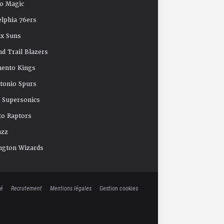
o Magic
elphia 76ers
x Suns
nd Trail Blazers
mento Kings
tonio Spurs
e Supersonics
o Raptors
azz
ngton Wizards
té
Recrutement
Mentions légales
Gestion cookies