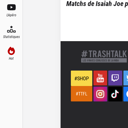
Matchs de
Isaiah Joe
p
L'Apéro
Statistiques
Hot
#SHOP
#TTFL