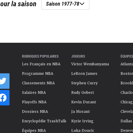
our la saison
Saison 1977-78
RUBRIQUES POPULAIRES
JOUEURS
ÉQUIPES
Les Français en NBA
Victor Wembanyama
Atlant
Programme NBA
LeBron James
Boston
Classements NBA
Stephen Curry
Brookl
Salaires NBA
Rudy Gobert
Charlo
Playoffs NBA
Kevin Durant
Chicag
Dossiers NBA
Ja Morant
Clevel
Encyclopédie TrashTalk
Kyrie Irving
Dallas
Équipes NBA
Luka Doncic
Denve