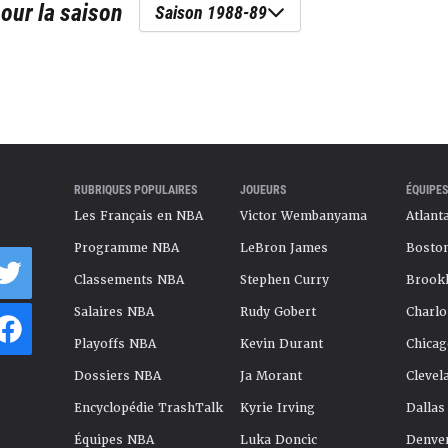
our la saison
Saison 1988-89
RUBRIQUES POPULAIRES
JOUEURS
ÉQUIPES
Les Français en NBA
Victor Wembanyama
Atlant
Programme NBA
LeBron James
Boston
Classements NBA
Stephen Curry
Brookl
Salaires NBA
Rudy Gobert
Charlo
Playoffs NBA
Kevin Durant
Chicag
Dossiers NBA
Ja Morant
Clevel
Encyclopédie TrashTalk
Kyrie Irving
Dallas
Équipes NBA
Luka Doncic
Denve