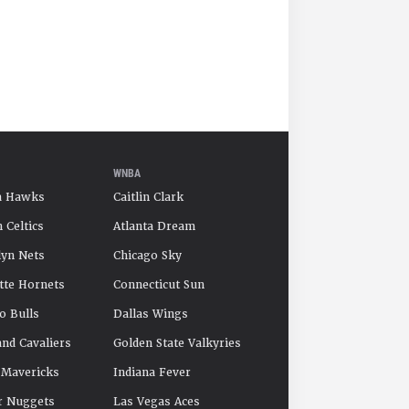
WNBA
a Hawks
Caitlin Clark
 Celtics
Atlanta Dream
yn Nets
Chicago Sky
tte Hornets
Connecticut Sun
o Bulls
Dallas Wings
and Cavaliers
Golden State Valkyries
 Mavericks
Indiana Fever
r Nuggets
Las Vegas Aces