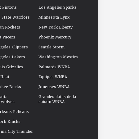
t Pistons
Los Angeles Sparks
 State Warriors
Minnesota Lynx
on Rockets
New York Liberty
a Pacers
Phoenix Mercury
geles Clippers
Seattle Storm
geles Lakers
Washington Mystics
s Grizzlies
Palmarès WNBA
 Heat
Équipes WNBA
ukee Bucks
Joueuses WNBA
sota
Grandes dates de la
rwolves
saison WNBA
leans Pelicans
ork Knicks
oma City Thunder