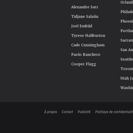
Orland
Alexandre Sarr
Philad
Tidjane Salaün
Phoeni
Joel Embiid
Portla
Tyrese Haliburton
Sacra
Cade Cunningham
San An
Paolo Banchero
Seattl
Cooper Flagg
Toront
Utah J
Washi
À propos
Contact
Publicité
Politique de confidentiali