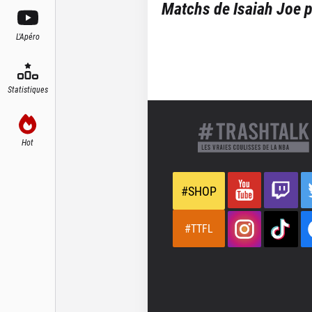
Matchs de
Isaiah Joe
p
L'Apéro
Statistiques
Hot
#SHOP
#TTFL