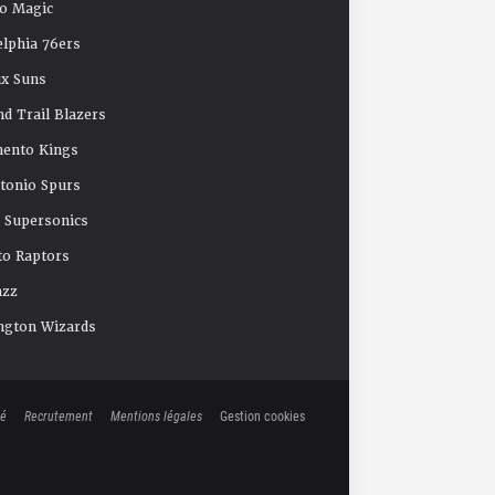
o Magic
elphia 76ers
x Suns
nd Trail Blazers
mento Kings
tonio Spurs
e Supersonics
o Raptors
azz
ngton Wizards
té
Recrutement
Mentions légales
Gestion cookies