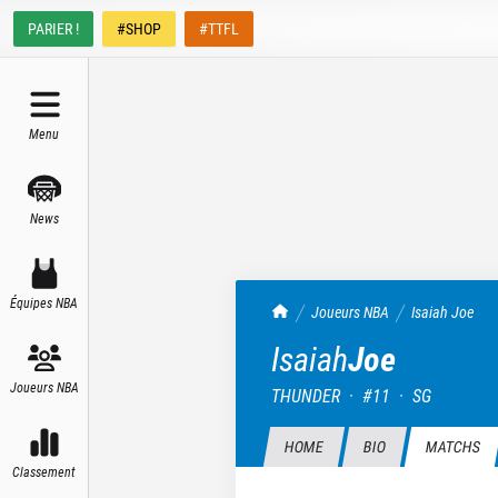
PARIER !
#SHOP
#TTFL
Menu
News
Équipes NBA
TrashTalk Actu NBA
Joueurs NBA
Isaiah
Joe
Isaiah
Joe
Joueurs NBA
THUNDER
·
#
11
·
SG
HOME
BIO
MATCHS
Classement