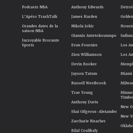
Podcasts NBA
Anthony Edwards
Detroi
L'Apéro TrashTalk
James Harden
Golden
Grandes dates de la
Nikola Jokic
Houst
saison NBA
Giannis Antetokounmpo
Indian
Incroyable Brocante
Sports
Evan Fournier
Los An
Zion Williamson
Los An
Devin Booker
Memphi
Jayson Tatum
Miami
Russell Westbrook
Milwa
Trae Young
Minne
Timbe
Anthony Davis
New Or
Shai Gilgeous-Alexander
New Y
Zaccharie Risacher
Oklah
Bilal Coulibaly