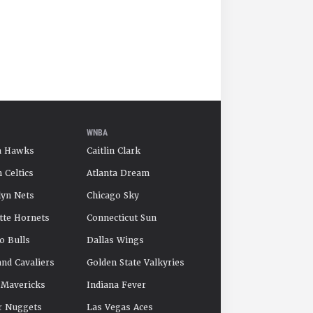
WNBA
a Hawks
Caitlin Clark
 Celtics
Atlanta Dream
yn Nets
Chicago Sky
tte Hornets
Connecticut Sun
o Bulls
Dallas Wings
and Cavaliers
Golden State Valkyries
 Mavericks
Indiana Fever
r Nuggets
Las Vegas Aces