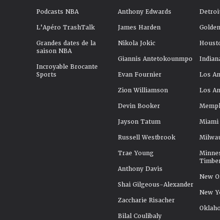
Podcasts NBA
Anthony Edwards
Detroi
L'Apéro TrashTalk
James Harden
Golden
Grandes dates de la
Nikola Jokic
Houst
saison NBA
Giannis Antetokounmpo
Indian
Incroyable Brocante
Sports
Evan Fournier
Los An
Zion Williamson
Los An
Devin Booker
Memphi
Jayson Tatum
Miami
Russell Westbrook
Milwa
Trae Young
Minne
Timbe
Anthony Davis
New Or
Shai Gilgeous-Alexander
New Y
Zaccharie Risacher
Oklah
Bilal Coulibaly