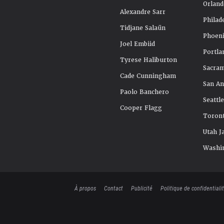
Orland
Alexandre Sarr
Philad
Tidjane Salaün
Phoeni
Joel Embiid
Portla
Tyrese Haliburton
Sacra
Cade Cunningham
San An
Paolo Banchero
Seattl
Cooper Flagg
Toront
Utah J
Washi
À propos
Contact
Publicité
Politique de confidentiali