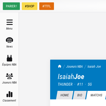
PARIER !
#SHOP
#TTFL
Menu
News
Équipes NBA
TrashTalk Actu NBA
Joueurs NBA
Isaiah
Joe
Isaiah
Joe
Joueurs NBA
THUNDER
·
#
11
·
SG
HOME
BIO
MATCHS
Classement