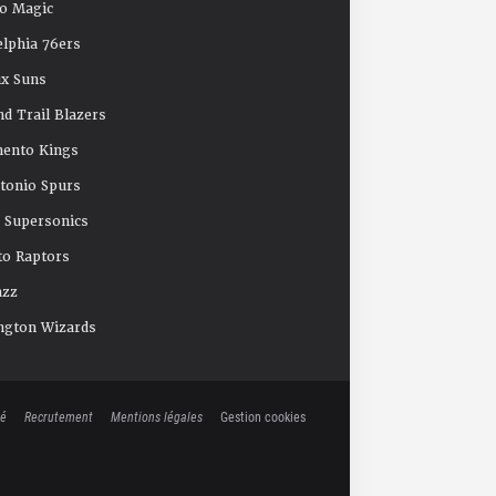
o Magic
elphia 76ers
x Suns
nd Trail Blazers
mento Kings
tonio Spurs
e Supersonics
o Raptors
azz
ngton Wizards
té
Recrutement
Mentions légales
Gestion cookies