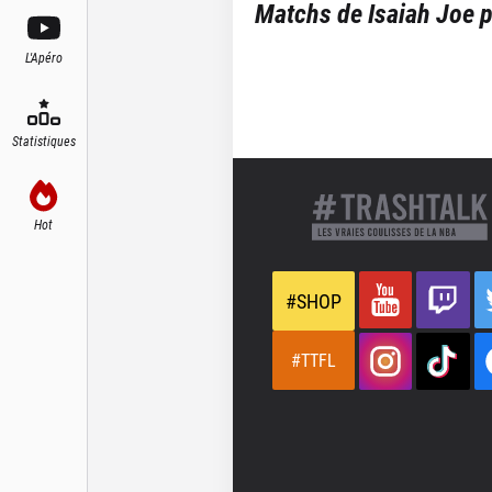
Matchs de
Isaiah Joe
p
L'Apéro
Statistiques
Hot
#SHOP
#TTFL