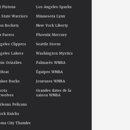
t Pistons
Los Angeles Sparks
 State Warriors
Minnesota Lynx
on Rockets
New York Liberty
a Pacers
Phoenix Mercury
geles Clippers
Seattle Storm
geles Lakers
Washington Mystics
s Grizzlies
Palmarès WNBA
 Heat
Équipes WNBA
ukee Bucks
Joueuses WNBA
sota
Grandes dates de la
rwolves
saison WNBA
leans Pelicans
ork Knicks
oma City Thunder