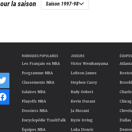
our la saison
Saison 1997-98
RUBRIQUES POPULAIRES
JOUEURS
ÉQUIPES
Les Français en NBA
Victor Wembanyama
Atlant
Programme NBA
LeBron James
Boston
Classements NBA
Stephen Curry
Brookl
Salaires NBA
Rudy Gobert
Charlo
Playoffs NBA
Kevin Durant
Chicag
Dossiers NBA
Ja Morant
Clevel
Encyclopédie TrashTalk
Kyrie Irving
Dallas
Équipes NBA
Luka Doncic
Denve