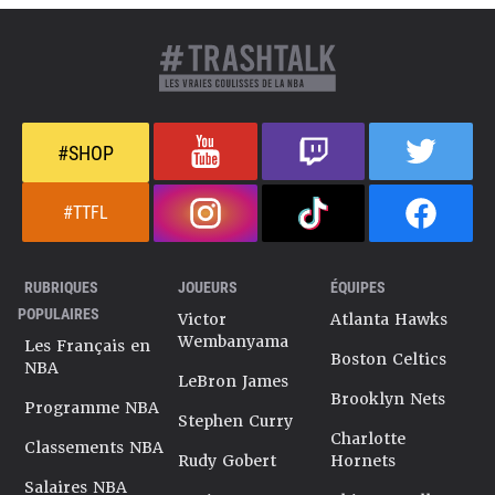
#SHOP
#TTFL
RUBRIQUES
JOUEURS
ÉQUIPES
POPULAIRES
Victor
Atlanta Hawks
Wembanyama
Les Français en
Boston Celtics
NBA
LeBron James
Brooklyn Nets
Programme NBA
Stephen Curry
Charlotte
Classements NBA
Rudy Gobert
Hornets
Salaires NBA