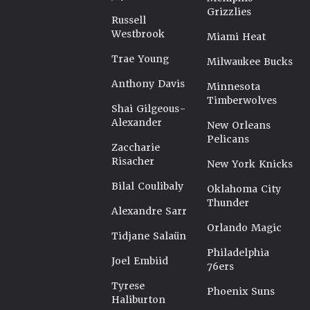
Grizzlies
Russell
Westbrook
Miami Heat
Trae Young
Milwaukee Bucks
Anthony Davis
Minnesota
Timberwolves
Shai Gilgeous-
Alexander
New Orleans
Pelicans
Zaccharie
Risacher
New York Knicks
Bilal Coulibaly
Oklahoma City
Thunder
Alexandre Sarr
Orlando Magic
Tidjane Salaün
Philadelphia
Joel Embiid
76ers
Tyrese
Phoenix Suns
Haliburton