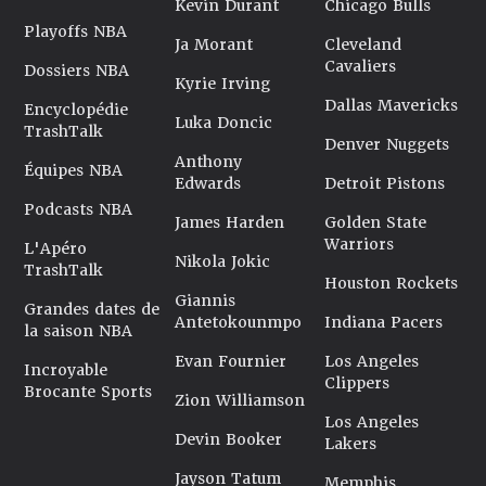
Kevin Durant
Chicago Bulls
Playoffs NBA
Ja Morant
Cleveland
Cavaliers
Dossiers NBA
Kyrie Irving
Dallas Mavericks
Encyclopédie
Luka Doncic
TrashTalk
Denver Nuggets
Anthony
Équipes NBA
Edwards
Detroit Pistons
Podcasts NBA
James Harden
Golden State
Warriors
L'Apéro
Nikola Jokic
TrashTalk
Houston Rockets
Giannis
Grandes dates de
Antetokounmpo
Indiana Pacers
la saison NBA
Evan Fournier
Los Angeles
Incroyable
Clippers
Brocante Sports
Zion Williamson
Los Angeles
Devin Booker
Lakers
Jayson Tatum
Memphis