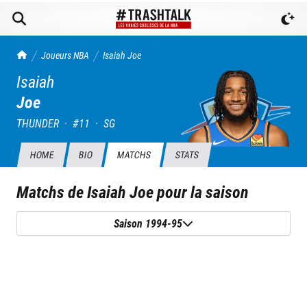
TrashTalk Actu NBA
Joueurs NBA
Isaiah
Joe
Isaiah
Joe
THUNDER
·
#
11
·
SG
HOME
BIO
MATCHS
STATS
Matchs de
Isaiah Joe
pour la saison
Saison 1994-95