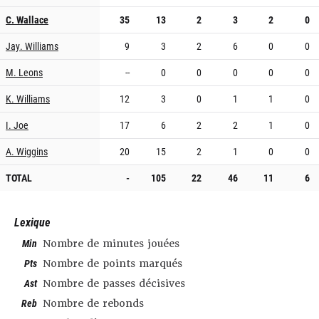
C. Wallace
35
13
2
3
2
0
Jay. Williams
9
3
2
6
0
0
M. Leons
--
0
0
0
0
0
K. Williams
12
3
0
1
1
0
I. Joe
17
6
2
2
1
0
A. Wiggins
20
15
2
1
0
0
TOTAL
-
105
22
46
11
6
Lexique
Min
Nombre de minutes jouées
Pts
Nombre de points marqués
Ast
Nombre de passes décisives
Reb
Nombre de rebonds