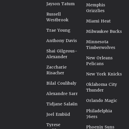
Jayson Tatum
Memphis
Grizzlies
Russell
Westbrook
Miami Heat
Trae Young
Milwaukee Bucks
Anthony Davis
Minnesota
Timberwolves
Shai Gilgeous-
Alexander
New Orleans
Pelicans
Zaccharie
Risacher
New York Knicks
Bilal Coulibaly
Oklahoma City
Thunder
Alexandre Sarr
Orlando Magic
Tidjane Salaün
Philadelphia
Joel Embiid
76ers
Tyrese
Phoenix Suns