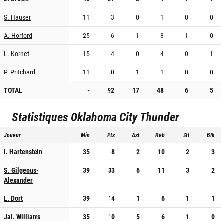
S. Hauser
11
3
0
1
0
0
A. Horford
25
6
1
8
1
0
L. Kornet
15
4
0
4
0
1
P. Pritchard
11
0
1
1
0
0
TOTAL
-
92
17
48
6
5
Statistiques
Oklahoma City Thunder
Joueur
Min
Pts
Ast
Reb
Stl
Blk
I. Hartenstein
35
8
2
10
2
3
S. Gilgeous-
39
33
6
11
3
2
Alexander
L. Dort
39
14
1
6
1
1
Jal. Williams
35
10
5
6
1
0