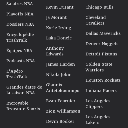
Salaires NBA
Kevin Durant
Chicago Bulls
Playoffs NBA
Ja Morant
Cleveland
Cavaliers
Dossiers NBA
Kyrie Irving
Dallas Mavericks
Encyclopédie
Luka Doncic
TrashTalk
Denver Nuggets
Anthony
Équipes NBA
Edwards
Detroit Pistons
Podcasts NBA
James Harden
Golden State
Warriors
L'Apéro
Nikola Jokic
TrashTalk
Houston Rockets
Giannis
Grandes dates de
Antetokounmpo
Indiana Pacers
la saison NBA
Evan Fournier
Los Angeles
Incroyable
Clippers
Brocante Sports
Zion Williamson
Los Angeles
Devin Booker
Lakers