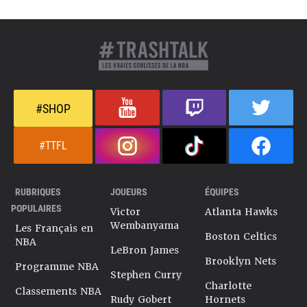
#SHOP
#TTFL
RUBRIQUES
JOUEURS
ÉQUIPES
POPULAIRES
Victor
Atlanta Hawks
Wembanyama
Les Français en
Boston Celtics
NBA
LeBron James
Brooklyn Nets
Programme NBA
Stephen Curry
Charlotte
Classements NBA
Rudy Gobert
Hornets