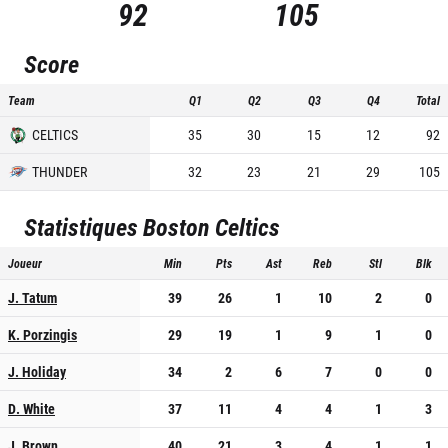
92
105
Score
Team
Q1
Q2
Q3
Q4
Total
CELTICS
35
30
15
12
92
THUNDER
32
23
21
29
105
Statistiques
Boston Celtics
Joueur
Min
Pts
Ast
Reb
Stl
Blk
J. Tatum
39
26
1
10
2
0
K. Porzingis
29
19
1
9
1
0
J. Holiday
34
2
6
7
0
0
D. White
37
11
4
4
1
3
J. Brown
40
21
3
4
1
1