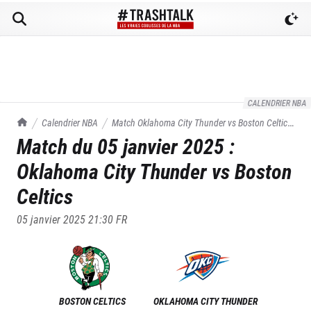
CALENDRIER NBA
TrashTalk Actu NBA
Calendrier NBA
Match
Oklahoma City Thunder
vs
Boston Celtics
Match du
05 janvier 2025
:
du
05/01/2025
Oklahoma City Thunder
vs
Boston
Celtics
05 janvier 2025 21:30
FR
BOSTON CELTICS
OKLAHOMA CITY THUNDER