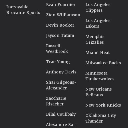
Evan Fournier
Los Angeles
Incroyable
Clippers
Brocante Sports
Zion Williamson
Los Angeles
Devin Booker
Lakers
Jayson Tatum
Memphis
Grizzlies
Russell
Westbrook
Miami Heat
Trae Young
Milwaukee Bucks
Anthony Davis
Minnesota
Timberwolves
Shai Gilgeous-
Alexander
New Orleans
Pelicans
Zaccharie
Risacher
New York Knicks
Bilal Coulibaly
Oklahoma City
Thunder
Alexandre Sarr