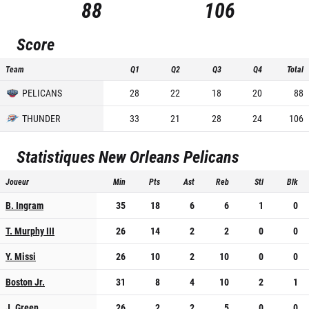
88
106
Score
Team
Q1
Q2
Q3
Q4
Total
PELICANS
28
22
18
20
88
THUNDER
33
21
28
24
106
Statistiques
New Orleans Pelicans
Joueur
Min
Pts
Ast
Reb
Stl
Blk
B. Ingram
35
18
6
6
1
0
T. Murphy III
26
14
2
2
0
0
Y. Missi
26
10
2
10
0
0
Boston Jr.
31
8
4
10
2
1
J. Green
26
2
2
5
0
0