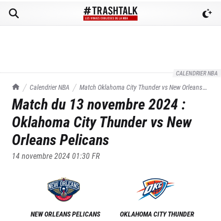
CALENDRIER NBA
TrashTalk Actu NBA
Calendrier NBA
Match
Oklahoma City Thunder
vs
New Orleans
Match du
13 novembre 2024
:
Pelicans
du
13/11/2024
Oklahoma City Thunder
vs
New
Orleans Pelicans
14 novembre 2024 01:30
FR
NEW ORLEANS PELICANS
OKLAHOMA CITY THUNDER