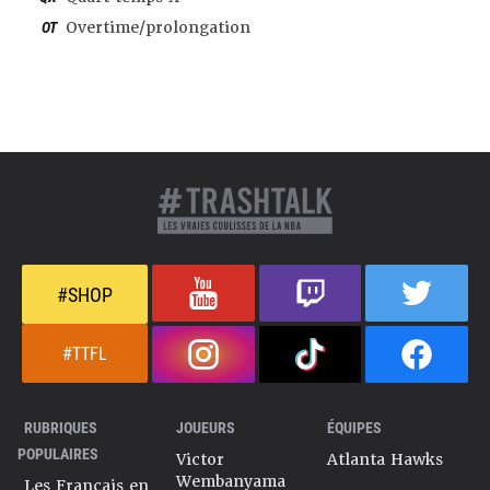
OT
Overtime/prolongation
#SHOP
#TTFL
RUBRIQUES
JOUEURS
ÉQUIPES
POPULAIRES
Victor
Atlanta Hawks
Wembanyama
Les Français en