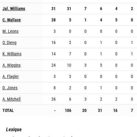
Jal. Williams
31
31
7
6
4
2
C. Wallace
28
5
1
4
5
0
M. Leons
3
0
0
0
0
0
O. Dieng
16
2
0
1
0
1
K. Williams
14
7
0
1
0
1
A. Wiggins
24
10
3
5
0
0
A. Flagler
3
3
0
0
0
0
D. Jones
8
2
0
1
0
0
A. Mitchell
26
6
3
2
2
0
TOTAL
-
106
20
31
16
7
Lexique