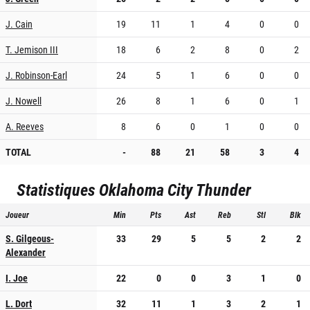
J. Cain
19
11
1
4
0
0
T. Jemison III
18
6
2
8
0
2
J. Robinson-Earl
24
5
1
6
0
0
J. Nowell
26
8
1
6
0
1
A. Reeves
8
6
0
1
0
0
TOTAL
-
88
21
58
3
4
Statistiques
Oklahoma City Thunder
Joueur
Min
Pts
Ast
Reb
Stl
Blk
S. Gilgeous-
33
29
5
5
2
2
Alexander
I. Joe
22
0
0
3
1
0
L. Dort
32
11
1
3
2
1