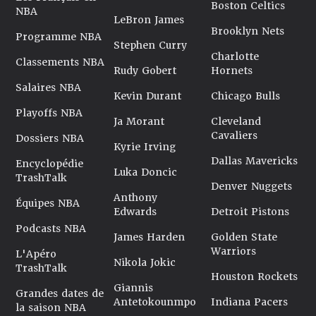
Boston Celtics
NBA
LeBron James
Brooklyn Nets
Programme NBA
Stephen Curry
Charlotte
Classements NBA
Rudy Gobert
Hornets
Salaires NBA
Kevin Durant
Chicago Bulls
Playoffs NBA
Ja Morant
Cleveland
Cavaliers
Dossiers NBA
Kyrie Irving
Dallas Mavericks
Encyclopédie
Luka Doncic
TrashTalk
Denver Nuggets
Anthony
Équipes NBA
Edwards
Detroit Pistons
Podcasts NBA
James Harden
Golden State
Warriors
L'Apéro
Nikola Jokic
TrashTalk
Houston Rockets
Giannis
Grandes dates de
Antetokounmpo
Indiana Pacers
la saison NBA